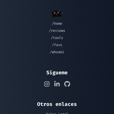
/home
/reviews
/tools
/favs
/whoami
Sígueme
Otros enlaces