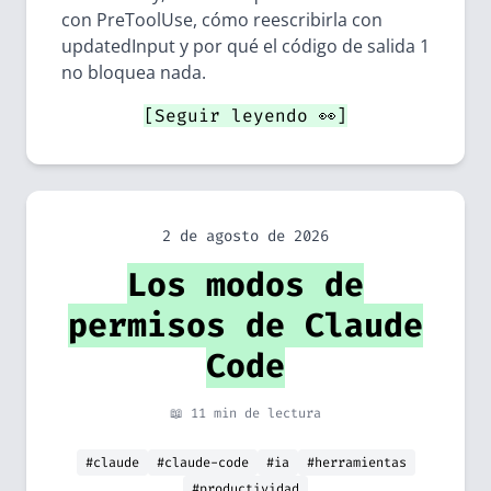
con PreToolUse, cómo reescribirla con
updatedInput y por qué el código de salida 1
no bloquea nada.
[Seguir leyendo 👀]
2 de agosto de 2026
Los modos de
permisos de Claude
Code
📖 11 min de lectura
#claude
#claude-code
#ia
#herramientas
#productividad