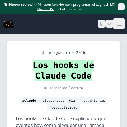
🚨
¡Nueva review!
✨ Mi ratón favorito para programar: el
Logitech MX
Master 3S
. ¡Échale un ojo! 👀
Op
5 de agosto de 2026
Los hooks de
Claude Code
📖 13 min de lectura
#claude
#claude-code
#ia
#herramientas
#productividad
Los hooks de Claude Code explicados: qué
eventos hay, cómo bloquear una llamada