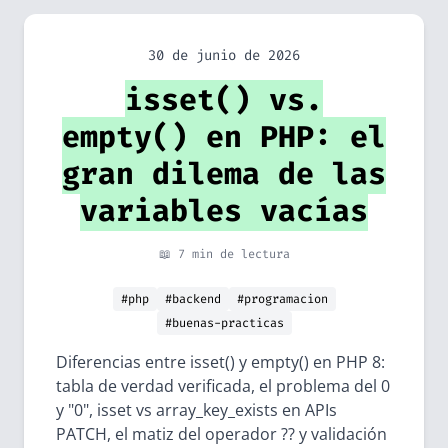
30 de junio de 2026
isset() vs.
empty() en PHP: el
gran dilema de las
variables vacías
📖 7 min de lectura
#php
#backend
#programacion
#buenas-practicas
Diferencias entre isset() y empty() en PHP 8:
tabla de verdad verificada, el problema del 0
y "0", isset vs array_key_exists en APIs
PATCH, el matiz del operador ?? y validación