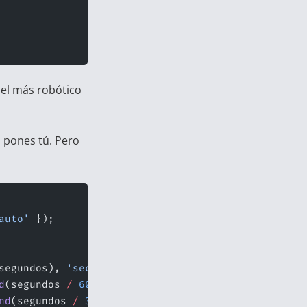
el más robótico
o pones tú. Pero
auto'
 });
segundos), 
'second'
);
d
(segundos 
/
 60
), 
'minute'
);
nd
(segundos 
/
 3600
), 
'hour'
);