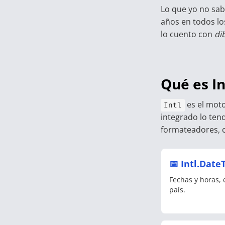
Lo que yo no sab
años en todos lo
lo cuento con
di
Qué es In
es el mot
Intl
integrado lo ten
formateadores, c
📅 Intl.Dat
Fechas y horas, 
país.