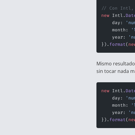
// Con Intl,
new
 Intl.
Dat
    day: 
'nu
    month: 
'
    year: 
'n
}).
format
(
ne
Mismo resultado
sin tocar nada m
new
 Intl.
Dat
    day: 
'nu
    month: 
'
    year: 
'n
}).
format
(
ne