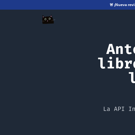
🚨
¡Nueva rev
Ant
libr
La API I