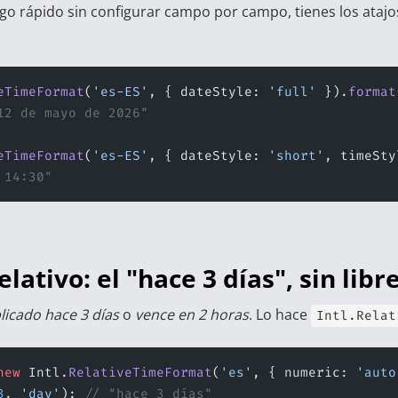
algo rápido sin configurar campo por campo, tienes los ataj
eTimeFormat
(
'es-ES'
, { dateStyle: 
'full'
 }).
format
12 de mayo de 2026"
eTimeFormat
(
'es-ES'
, { dateStyle: 
'short'
, timeSty
 14:30"
lativo: el "hace 3 días", sin libr
licado hace 3 días
o
vence en 2 horas
. Lo hace
Intl.Relat
new
 Intl.
RelativeTimeFormat
(
'es'
, { numeric: 
'auto
3
, 
'day'
); 
// "hace 3 días"