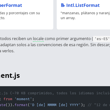
berFormat
📝 Intl.ListFormat
as y porcentajes con su
"manzanas, plátanos y naranja
cto.
un array.
 todos reciben un
locale
como primer argumento (
'es-ES'
e adaptan solos a las convenciones de esa región. Sin desca
 verlos.
ent.js
t.js (~70 KB comprimidos, todos los idiomas inclui
t 
from
 'moment'
;
ate
()).
format
(
'D [de] MMMM [de] YYYY'
); 
// "12 de 