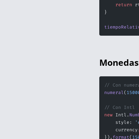
    return
 r
}
tiempoRelati
Monedas 
// Con numer
numeral
(
1500
// Con Intl
new
 Intl.
Num
    style: 
'
    currency
}).
format
(
15