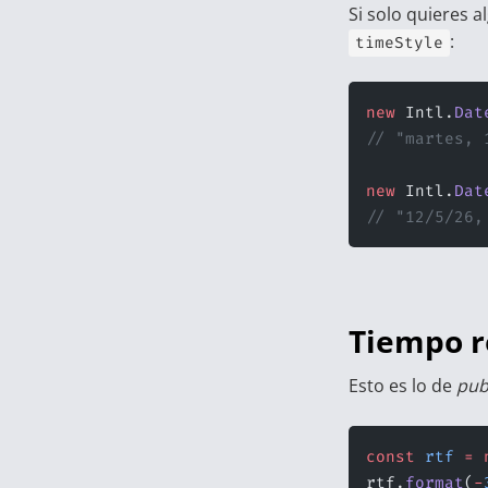
Si solo quieres 
:
timeStyle
new
 Intl.
Dat
// "martes, 
new
 Intl.
Dat
// "12/5/26,
Tiempo re
Esto es lo de
pub
const
 rtf
 =
 
rtf.
format
(
-