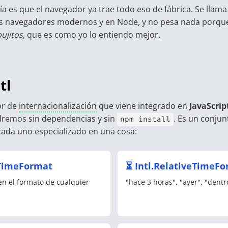
ía es que el navegador ya trae todo eso de fábrica. Se llam
s navegadores modernos y en Node, y no pesa nada porque 
bujitos
, que es como yo lo entiendo mejor.
tl
or de
internacionalización
que viene integrado en
JavaScrip
dremos sin dependencias y sin
. Es un conjun
npm install
ada uno especializado en una cosa:
eTimeFormat
⏳ Intl.RelativeTimeF
en el formato de cualquier
"hace 3 horas", "ayer", "dentr