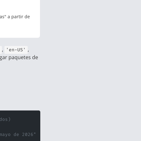
s" a partir de
,
,
'en-US'
rgar paquetes de
dos)
mayo de 2026"