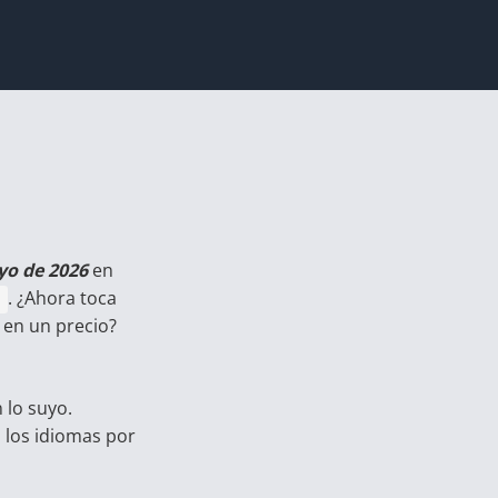
yo de 2026
en
. ¿Ahora toca
t
 en un precio?
 lo suyo.
los idiomas por