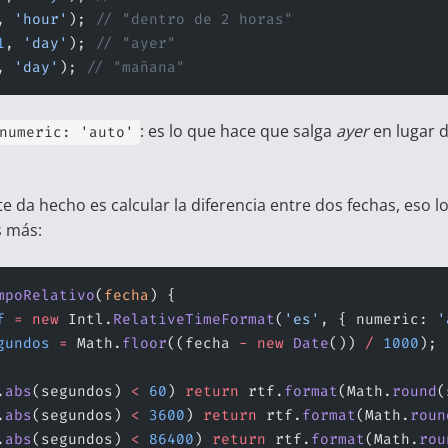
, 
'hour'
); 
// "dentro de 2 horas"
1
, 
'day'
); 
// "ayer"
, 
'day'
); 
// "mañana"
: es lo que hace que salga
ayer
en lugar d
numeric: 'auto'
e da hecho es calcular la diferencia entre dos fechas, eso l
s más:
mpoRelativo
(
fecha
) {
f
 =
 new
 Intl.
RelativeTimeFormat
(
'es'
, { numeric: 
'
gundos
 =
 Math.
floor
((fecha 
-
 new
 Date
()) 
/
 1000
);
.
abs
(segundos) 
<
 60
) 
return
 rtf.
format
(Math.
round
(
.
abs
(segundos) 
<
 3600
) 
return
 rtf.
format
(Math.
roun
.
abs
(segundos) 
<
 86400
) 
return
 rtf.
format
(Math.
rou