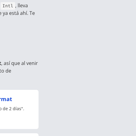
a
, lleva
Intl
ya está ahí. Te
t
, así que al venir
to de
ormat
o de 2 días".