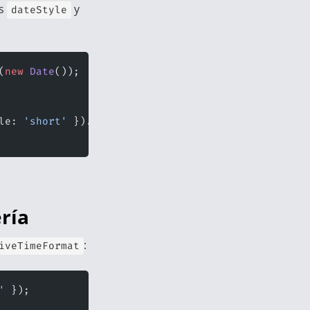
os
y
dateStyle
(
new
 Date
());
le: 
'short'
 }).
format
(
new
 Date
());
ería
:
iveTimeFormat
'
 });