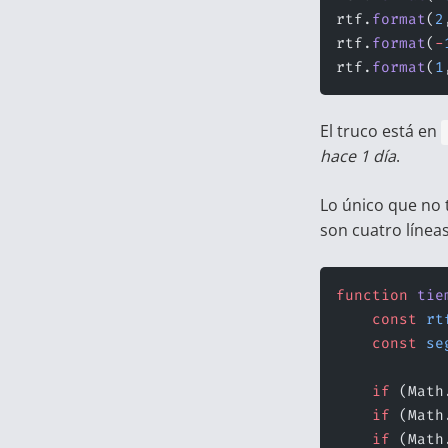
rtf.
format
(
2
rtf.
format
(
-
rtf.
format
(
1
El truco está en
hace 1 día
.
Lo único que no t
son cuatro línea
function
 tie
    const
 rt
    const
 se
    if
 (Math
    if
 (Math
    if
 (Math