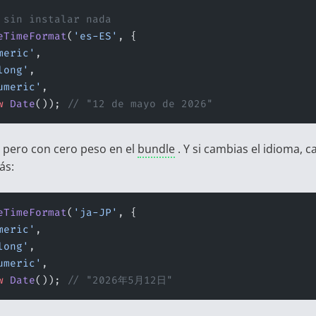
 sin instalar nada
eTimeFormat
(
'es-ES'
, {
meric'
,
long'
,
umeric'
,
w
 Date
()); 
// "12 de mayo de 2026"
 pero con cero peso en el
bundle
. Y si cambias el idioma, 
ás:
eTimeFormat
(
'ja-JP'
, {
meric'
,
long'
,
umeric'
,
w
 Date
()); 
// "2026年5月12日"