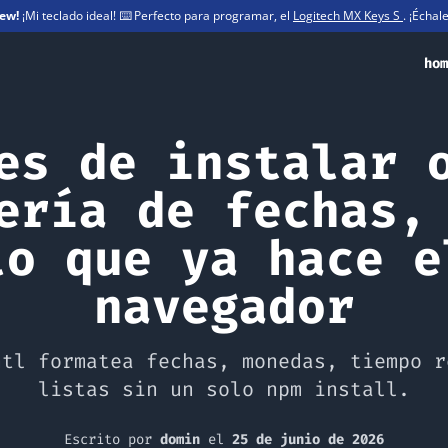
iew!
¡Mi teclado ideal! ⌨️ Perfecto para programar, el
Logitech MX Keys S
. ¡Échal
hom
es de instalar 
ería de fechas,
lo que ya hace e
navegador
ntl formatea fechas, monedas, tiempo r
listas sin un solo npm install.
Escrito por
domin
el
25 de junio de 2026