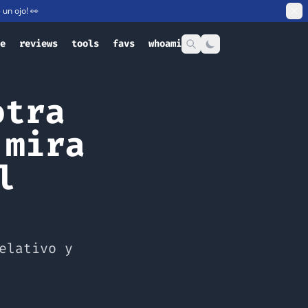
e un ojo! 👀
e
reviews
tools
favs
whoami
otra
 mira
l
elativo y