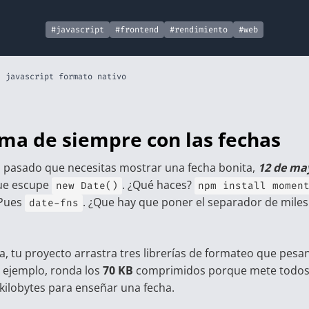
#javascript
#frontend
#rendimiento
#web
l javascript formato nativo
ema de siempre con las fechas
 pasado que necesitas mostrar una fecha bonita,
12 de ma
que escupe
. ¿Qué haces?
new Date()
npm install momen
 Pues
. ¿Que hay que poner el separador de miles
date-fns
a, tu proyecto arrastra tres librerías de formateo que pesan
r ejemplo, ronda los
70 KB
comprimidos porque mete todos 
 kilobytes para enseñar una fecha.