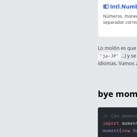
💶 Intl.Num
Números, moned
separador corre
Lo molón es que
…) y s
'ja-JP'
idiomas. Vamos a
bye mom
// Con momen
import
 momen
moment
(
new
 D