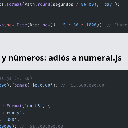
tf.
format
(Math.
round
(segundos 
/
 86400
), 
'day'
);
vo
(
new
 Date
(Date.
now
() 
-
 5
 *
 60
 *
 1000
)); 
// "hace
y números: adiós a numeral.js
al.js (~7 KB)
000
).
format
(
'$0,0.00'
); 
// "$1,500,000.00"
berFormat
(
'en-US'
, {
currency'
,
: 
'USD'
,
00000
); 
// "$1,500,000.00"