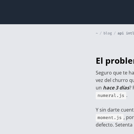
~
/
blog
/
api int
El probl
Seguro que te ha
vez del churro 
un
hace 3 días
?
.
numeral.js
Y sin darte cuent
, po
moment.js
defecto. Setenta