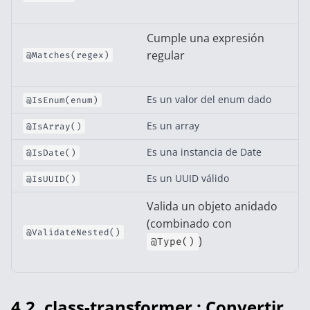
Cumple una expresión
regular
@Matches(regex)
Es un valor del enum dado
@IsEnum(enum)
Es un array
@IsArray()
Es una instancia de Date
@IsDate()
Es un UUID válido
@IsUUID()
Valida un objeto anidado
(combinado con
@ValidateNested()
)
@Type()
4.2. class-transformer : Convertir