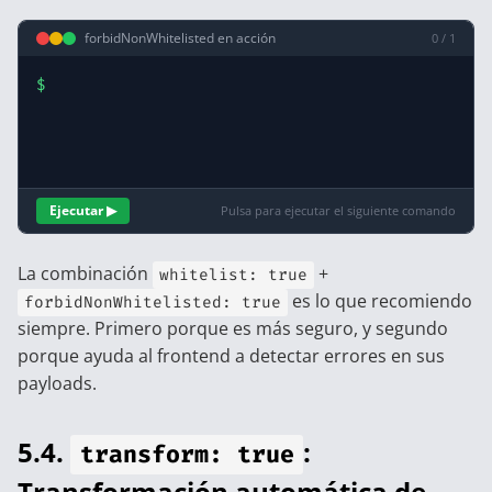
forbidNonWhitelisted en acción
0 / 1
$
Ejecutar ▶
Pulsa para ejecutar el siguiente comando
La combinación
+
whitelist: true
es lo que recomiendo
forbidNonWhitelisted: true
siempre. Primero porque es más seguro, y segundo
porque ayuda al frontend a detectar errores en sus
payloads.
5.4.
:
transform: true
Transformación automática de