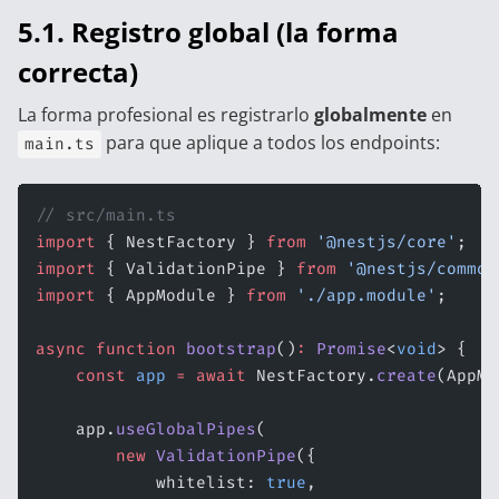
5.1. Registro global (la forma
correcta)
La forma profesional es registrarlo
globalmente
en
para que aplique a todos los endpoints:
main.ts
// src/main.ts
import
 { NestFactory } 
from
 '@nestjs/core'
;
import
 { ValidationPipe } 
from
 '@nestjs/common
import
 { AppModule } 
from
 './app.module'
;
async
 function
 bootstrap
()
:
 Promise
<
void
> {
    const
 app
 =
 await
 NestFactory.
create
(AppMo
    app.
useGlobalPipes
(
        new
 ValidationPipe
({
            whitelist: 
true
,