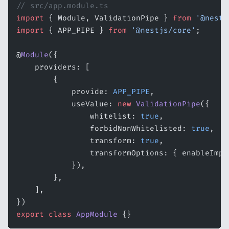
// src/app.module.ts
import
 { Module, ValidationPipe } 
from
 '@nestj
import
 { APP_PIPE } 
from
 '@nestjs/core'
;
@
Module
({
    providers: [
        {
            provide: 
APP_PIPE
,
            useValue: 
new
 ValidationPipe
({
                whitelist: 
true
,
                forbidNonWhitelisted: 
true
,
                transform: 
true
,
                transformOptions: { enableImpl
            }),
        },
    ],
})
export
 class
 AppModule
 {}