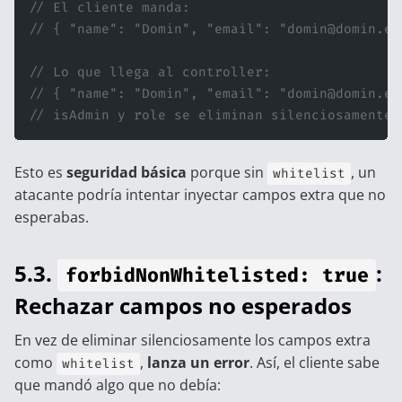
// El cliente manda:
// { "name": "Domin", "email": "domin@domin.es
// Lo que llega al controller:
// { "name": "Domin", "email": "domin@domin.es
// isAdmin y role se eliminan silenciosamente
Esto es
seguridad básica
porque sin
, un
whitelist
atacante podría intentar inyectar campos extra que no
esperabas.
5.3.
:
forbidNonWhitelisted: true
Rechazar campos no esperados
En vez de eliminar silenciosamente los campos extra
como
,
lanza un error
. Así, el cliente sabe
whitelist
que mandó algo que no debía: