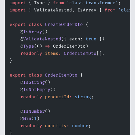
import
 { Type } 
from
 'class-transformer'
;
import
 { ValidateNested, IsArray } 
from
 'class
export
 class
 CreateOrderDto
 {
    @
IsArray
()
    @
ValidateNested
({ each: 
true
 })
    @
Type
(() 
=>
 OrderItemDto)
    readonly
 items
:
 OrderItemDto
[];
}
export
 class
 OrderItemDto
 {
    @
IsString
()
    @
IsNotEmpty
()
    readonly
 productId
:
 string
;
    @
IsNumber
()
    @
Min
(
1
)
    readonly
 quantity
:
 number
;
}