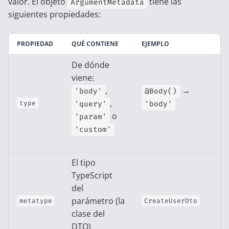
valor. El objeto
tiene las
ArgumentMetadata
siguientes propiedades:
PROPIEDAD
QUÉ CONTIENE
EJEMPLO
De dónde
viene:
,
→
'body'
@Body()
,
type
'query'
'body'
o
'param'
'custom'
El tipo
TypeScript
del
parámetro (la
metatype
CreateUserDto
clase del
DTO)