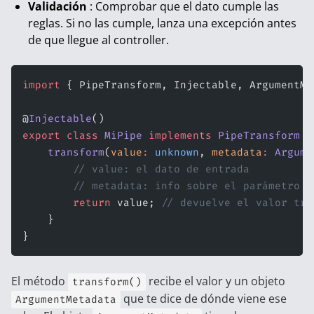
Validación
: Comprobar que el dato cumple las
reglas. Si no las cumple, lanza una excepción antes
de que llegue al controller.
import
 { PipeTransform, Injectable, ArgumentMe
@
Injectable
()
export
 class
 MiPipe
 implements
 PipeTransform
 {
    transform
(
value
:
 unknown
, 
metadata
:
 Argume
        // value: el dato de entrada
        // metadata: info sobre el parámetro (
        return
 value; 
// devuelve el valor tra
    }
}
El método
recibe el valor y un objeto
transform()
que te dice de dónde viene ese
ArgumentMetadata