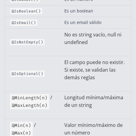
Es un boolean
@IsBoolean()
Es un email válido
@IsEmail()
No es string vacío, null ni
undefined
@IsNotEmpty()
El campo puede no existir.
Si existe, se validan las
@IsOptional()
demás reglas
/
Longitud mínima/máxima
@MinLength(n)
de un string
@MaxLength(n)
/
Valor mínimo/máximo de
@Min(n)
un número
@Max(n)