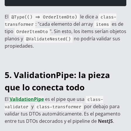
El
le dice a
@Type(() => OrderItemDto)
class-
: "cada elemento del array
es de
transformer
items
tipo
". Sin esto, los items serían objetos
OrderItemDto
planos y
no podría validar sus
@ValidateNested()
propiedades.
5. ValidationPipe: la pieza
que lo conecta todo
El
ValidationPipe
es el pipe que usa
class-
y
por debajo para
validator
class-transformer
validar tus DTOs automáticamente. Es el pegamento
entre tus DTOs decorados y el pipeline de
NestJS
.