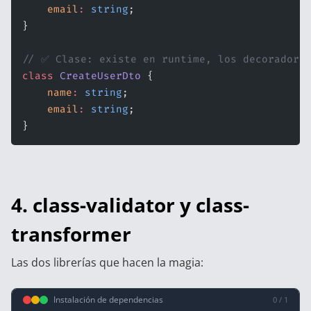
    email
:
 string
;
}
// ✅ Clase: existe en runtime, los decoradore
class
 CreateUserDto
 {
    name
:
 string
;
    email
:
 string
;
}
4. class-validator y class-
transformer
Las dos librerías que hacen la magia:
Instalación de dependencias
0 / 1