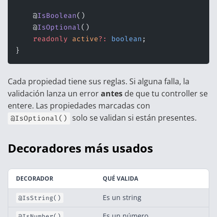
    @
IsBoolean
()
    @
IsOptional
()
    readonly
 active
?:
 boolean
;
}
Cada propiedad tiene sus reglas. Si alguna falla, la
validación lanza un error
antes
de que tu controller se
entere. Las propiedades marcadas con
solo se validan si están presentes.
@IsOptional()
Decoradores más usados
DECORADOR
QUÉ VALIDA
Es un string
@IsString()
Es un número
@IsNumber()