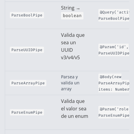
String →
@Query('active
ParseBoolPipe
boolean
ParseBoolPipe)
Valida que
sea un
@Param('id',
UUID
ParseUUIDPipe
ParseUUIDPipe)
v3/v4/v5
Parsea y
@Body(new
valida un
ParseArrayPipe
ParseArrayPipe
array
items: Number 
Valida que
el valor sea
@Param('role',
ParseEnumPipe
de un enum
ParseEnumPipe(