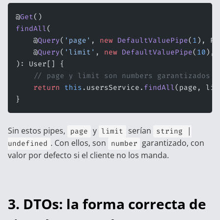
@
Get
()
findAll
(
    @
Query
(
'page'
, 
new
 DefaultValuePipe
(
1
), Pa
    @
Query
(
'limit'
, 
new
 DefaultValuePipe
(
10
), 
): User[] {
    // page y limit son numbers garantizados c
    return
 this
.usersService.
findAll
(page, lim
}
Sin estos pipes,
y
serían
page
limit
string |
. Con ellos, son
garantizado, con
undefined
number
valor por defecto si el cliente no los manda.
3. DTOs: la forma correcta de