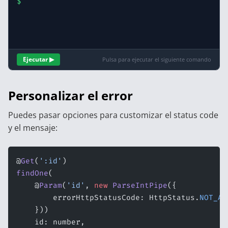
$
Ejecutar ▶
Pulsa para ejecutar el siguiente comando
Personalizar el error
Puedes pasar opciones para customizar el status code
y el mensaje:
@
Get
(
':id'
)
findOne
(
    @
Param
(
'id'
, 
new
 ParseIntPipe
({
        errorHttpStatusCode: HttpStatus.
NOT_AC
    }))
    id: number,