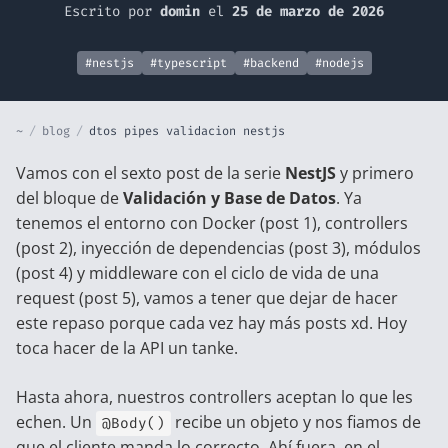
Escrito por
domin
el
25 de marzo de 2026
#nestjs
#typescript
#backend
#nodejs
~
/
blog
/
dtos pipes validacion nestjs
Vamos con el sexto post de la serie
NestJS
y primero
del bloque de
Validación y Base de Datos
. Ya
tenemos el entorno con Docker (
post 1
), controllers
(
post 2
), inyección de dependencias (
post 3
), módulos
(
post 4
) y middleware con el ciclo de vida de una
request (
post 5
), vamos a tener que dejar de hacer
este repaso porque cada vez hay más posts xd. Hoy
toca hacer de la API un tanke.
Hasta ahora, nuestros controllers aceptan lo que les
echen. Un
recibe un objeto y nos fiamos de
@Body()
que el cliente manda lo correcto. Ahí fuera, en el