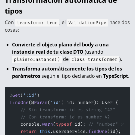
tipos
Con
, el
hace dos
transform: true
ValidationPipe
cosas:
Convierte el objeto plano del body a una
instancia real de tu clase DTO
(usando
de
).
plainToInstance()
class-transformer
Transforma automáticamente los tipos de los
parámetros
según el tipo declarado en
TypeScript
.
@
Get
(
':id'
)
findOne
(@
Param
(
'id'
) id: number): User {
    // Sin transform: id es string "42"
    // Con transform: id es number 42
    console.
warn
(
typeof
 id); 
// "number" ✅
    return
 this
.usersService.
findOne
(id);