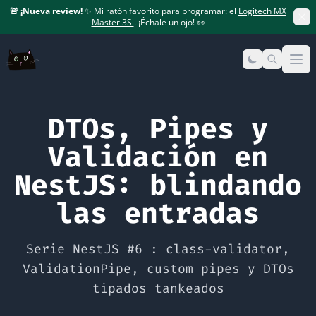
🚨
¡Nueva review!
✨ Mi ratón favorito para programar: el
Logitech MX
Master 3S
. ¡Échale un ojo! 👀
Op
DTOs, Pipes y
Validación en
NestJS: blindando
las entradas
Serie NestJS #6 : class-validator,
ValidationPipe, custom pipes y DTOs
tipados tankeados