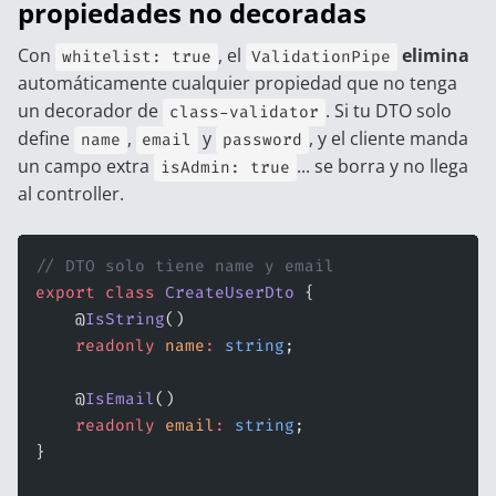
propiedades no decoradas
Con
, el
elimina
whitelist: true
ValidationPipe
automáticamente cualquier propiedad que no tenga
un decorador de
. Si tu DTO solo
class-validator
define
,
y
, y el cliente manda
name
email
password
un campo extra
... se borra y no llega
isAdmin: true
al controller.
// DTO solo tiene name y email
export
 class
 CreateUserDto
 {
    @
IsString
()
    readonly
 name
:
 string
;
    @
IsEmail
()
    readonly
 email
:
 string
;
}