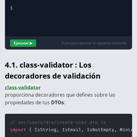
$
Ejecutar ▶
Pulsa para ejecutar el siguiente comando
4.1. class-validator : Los
decoradores de validación
class-validator
proporciona decoradores que defines sobre las
propiedades de tus
DTOs
:
// src/users/dto/create-user.dto.ts
import
 { IsString, IsEmail, IsNotEmpty, MinLen