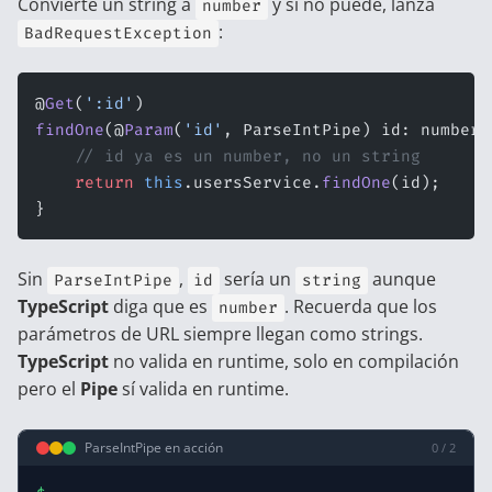
Convierte un string a
y si no puede, lanza
number
:
BadRequestException
@
Get
(
':id'
)
findOne
(@
Param
(
'id'
, ParseIntPipe) id: number)
    // id ya es un number, no un string
    return
 this
.usersService.
findOne
(id);
}
Sin
,
sería un
aunque
ParseIntPipe
id
string
TypeScript
diga que es
. Recuerda que los
number
parámetros de URL siempre llegan como strings.
TypeScript
no valida en runtime, solo en compilación
pero el
Pipe
sí valida en runtime.
ParseIntPipe en acción
0 / 2