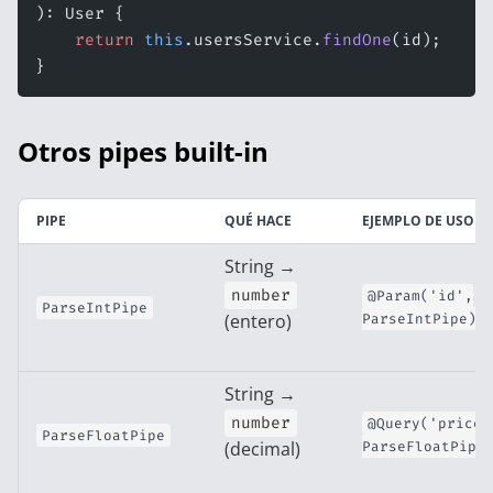
): User {
    return
 this
.usersService.
findOne
(id);
}
Otros pipes built-in
PIPE
QUÉ HACE
EJEMPLO DE USO
String →
number
@Param('id',
ParseIntPipe
(entero)
ParseIntPipe)
String →
number
@Query('price'
ParseFloatPipe
(decimal)
ParseFloatPipe