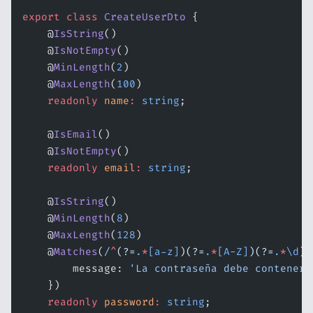
export
 class
 CreateUserDto
 {
    @
IsString
()
    @
IsNotEmpty
()
    @
MinLength
(
2
)
    @
MaxLength
(
100
)
    readonly
 name
:
 string
;
    @
IsEmail
()
    @
IsNotEmpty
()
    readonly
 email
:
 string
;
    @
IsString
()
    @
MinLength
(
8
)
    @
MaxLength
(
128
)
    @
Matches
(
/
^
(?=
.
*
[a-z]
)(?=
.
*
[A-Z]
)(?=
.
*
\d
)
/
        message: 
'La contraseña debe contener 
    })
    readonly
 password
:
 string
;