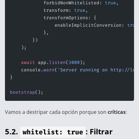
            forbidNonWhitelisted: 
true
,
            transform: 
true
,
            transformOptions: {
                enableImplicitConversion: 
true
            },
        })
    );
    await
 app.
listen
(
3000
);
    console.
warn
(
'Server running on http://loc
}
bootstrap
();
Vamos a destripar cada opción porque son
críticas
:
5.2.
: Filtrar
whitelist: true