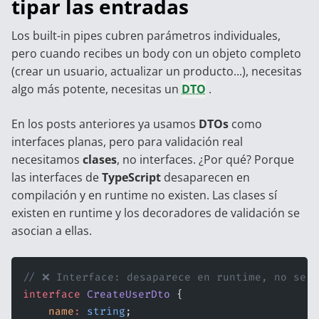
tipar las entradas
Los built-in pipes cubren parámetros individuales,
pero cuando recibes un body con un objeto completo
(crear un usuario, actualizar un producto...), necesitas
algo más potente, necesitas un
DTO
.
En los posts anteriores ya usamos
DTOs
como
interfaces planas, pero para validación real
necesitamos
clases
, no interfaces. ¿Por qué? Porque
las interfaces de
TypeScript
desaparecen en
compilación y en runtime no existen. Las clases sí
existen en runtime y los decoradores de validación se
asocian a ellas.
// ❌ Interface: desaparece en runtime, no se p
interface
 CreateUserDto
 {
    name
:
 string
;