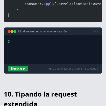
        consumer.
apply
(CorrelationMiddleware).
    }
}
Middleware de correlación en acción
0 / 3
$
Ejecutar ▶
Pulsa para ejecutar el siguiente comando
10. Tipando la request
extendida