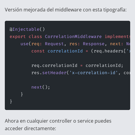
Versión mejorada del middleware con esta tipografía:
@
Injectable
()
export
 class
 CorrelationMiddleware
 implements
 
    use
(
req
:
 Request
, 
res
:
 Response
, 
next
:
 Nex
        const
 correlationId
 =
 (req.headers[
'x-
        req.correlationId 
=
 correlationId;
        res.
setHeader
(
'x-correlation-id'
, corr
        next
();
    }
}
Ahora en cualquier controller o service puedes
acceder directamente: