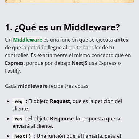
1. ¿Qué es un Middleware?
Un
Middleware
es una función que se ejecuta
antes
de que la petición llegue al route handler de tu
controller. Es exactamente el mismo concepto que en
Express
, porque por debajo
NestJS
usa Express o
Fastify.
Cada
middleware
recibe tres cosas:
: El objeto
Request
, que es la petición del
req
cliente.
: El objeto
Response
, la respuesta que se
res
enviará al cliente.
: Una función que, al llamarla, pasa el
next()