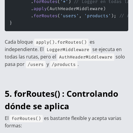
        .
forRoutes
(
'*'
) 
// Logger en todas las
        .
apply
(AuthHeaderMiddleware)
        .
forRoutes
(
'users'
, 
'products'
); 
// Au
}
Cada bloque
es
apply().forRoutes()
independiente. El
se ejecuta en
LoggerMiddleware
todas las rutas, pero el
solo
AuthHeaderMiddleware
pasa por
y
.
/users
/products
5. forRoutes() : Controlando
dónde se aplica
El
es bastante flexible y acepta varias
forRoutes()
formas: