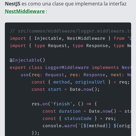
NestJS
es como una clase que implementa la interfaz
NestMiddleware
:
// src/common/middleware/logger.middleware.ts
import
 { Injectable, NestMiddleware } 
from
 '@n
import
 { 
type
 Request, 
type
 Response, 
type
 Nex
@
Injectable
()
export
 class
 LoggerMiddleware
 implements
 NestM
    use
(
req
:
 Request
, 
res
:
 Response
, 
next
:
 Nex
        const
 { 
method
, 
originalUrl
 } 
=
 req;
        const
 start
 =
 Date.
now
();
        res.
on
(
'finish'
, () 
=>
 {
            const
 duration
 =
 Date.
now
() 
-
 star
            const
 { 
statusCode
 } 
=
 res;
            console.
warn
(
`[${
method
}] ${
origin
        });