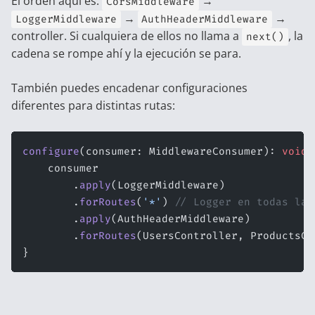
El orden aquí es:
→
CorsMiddleware
→
→
LoggerMiddleware
AuthHeaderMiddleware
controller. Si cualquiera de ellos no llama a
, la
next()
cadena se rompe ahí y la ejecución se para.
También puedes encadenar configuraciones
diferentes para distintas rutas:
configure
(consumer: MiddlewareConsumer): 
void
 
    consumer
        .
apply
(LoggerMiddleware)
        .
forRoutes
(
'*'
) 
// Logger en todas las
        .
apply
(AuthHeaderMiddleware)
        .
forRoutes
(UsersController, ProductsCo
}