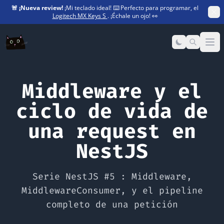
🚨
¡Nueva review!
¡Mi teclado ideal! ⌨️ Perfecto para programar, el
Logitech MX Keys S
. ¡Échale un ojo! 👀
Op
Middleware y el
ciclo de vida de
una request en
NestJS
Serie NestJS #5 : Middleware,
MiddlewareConsumer, y el pipeline
completo de una petición