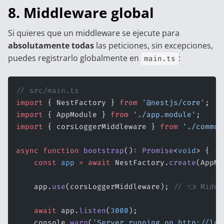
8. Middleware global
Si quieres que un middleware se ejecute para
absolutamente todas
las peticiones, sin excepciones,
puedes registrarlo globalmente en
:
main.ts
// src/main.ts
import
 { NestFactory } 
from
 '@nestjs/core'
;
import
 { AppModule } 
from
 './app.module'
;
import
 { corsLoggerMiddleware } 
from
 './common
async
 function
 bootstrap
()
:
 Promise
<
void
> {
    const
 app
 =
 await
 NestFactory.
create
(AppMo
    app.
use
(corsLoggerMiddleware); 
// 👈 Middl
    await
 app.
listen
(
3000
);
    console.
warn
(
'Server running on http://loc