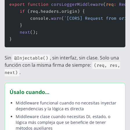
export
 function
 corsLoggerMiddleware
(
req
:
 Requ
    if
 (req.headers.origin) {
        console.
warn
(
`[CORS] Request from orig
    }
    next
();
}
Sin
, sin interfaz, sin clase. Solo una
@Injectable()
función con la misma firma de siempre:
(req, res,
.
next)
Úsalo cuando...
Middleware funcional cuando no necesitas inyectar
dependencias y la lógica es directa
Middleware clase cuando necesitas DI, estado, o
lógica más compleja que se beneficie de tener
métodos auxiliares