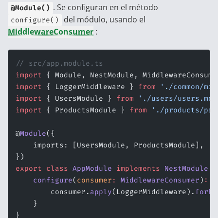
. Se configuran en el método
@Module()
del módulo, usando el
configure()
MiddlewareConsumer
:
// src/app.module.ts
import
 { Module, NestModule, MiddlewareConsume
import
 { LoggerMiddleware } 
from
 './common/mid
import
 { UsersModule } 
from
 './users/users.mod
import
 { ProductsModule } 
from
 './products/pro
@
Module
({
    imports: [UsersModule, ProductsModule],
})
export
 class
 AppModule
 implements
 NestModule
 {
    configure
(
consumer
:
 MiddlewareConsumer
)
:
 v
        consumer.
apply
(LoggerMiddleware).
forRo
    }
}