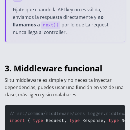
Fíjate que cuando la API key no es válida,
enviamos la respuesta directamente y
no
llamamos a
por lo que La request
next()
nunca llega al controller.
3. Middleware funcional
Si tu middleware es simple y no necesita inyectar
dependencias, puedes usar una función en vez de una
clase, más ligero y sin malabares:
// src/common/middleware/cors-logger.middlewar
import
 { 
type
 Request, 
type
 Response, 
type
 Nex