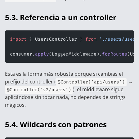
5.3. Referencia a un controller
import
 { UsersController } 
from
 './users/users
consumer.
apply
(LoggerMiddleware).
forRoutes
(Use
Esta es la forma más robusta porque si cambias el
prefijo del controller (
→
@Controller('api/users')
), el middleware sigue
@Controller('v2/users')
aplicándose sin tocar nada, no dependes de strings
mágicos.
5.4. Wildcards con patrones