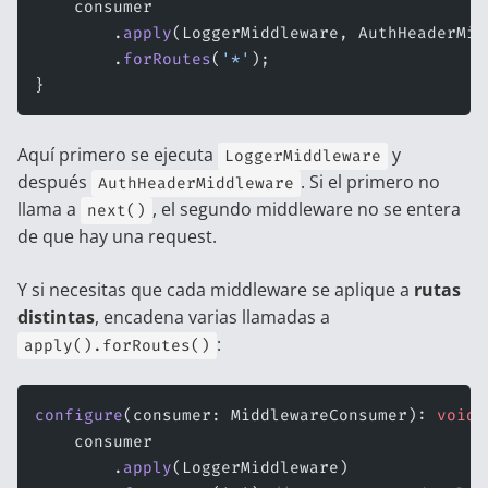
    consumer
        .
apply
(LoggerMiddleware, AuthHeaderMid
        .
forRoutes
(
'*'
);
}
Aquí primero se ejecuta
y
LoggerMiddleware
después
. Si el primero no
AuthHeaderMiddleware
llama a
, el segundo middleware no se entera
next()
de que hay una request.
Y si necesitas que cada middleware se aplique a
rutas
distintas
, encadena varias llamadas a
:
apply().forRoutes()
configure
(consumer: MiddlewareConsumer): 
void
 
    consumer
        .
apply
(LoggerMiddleware)