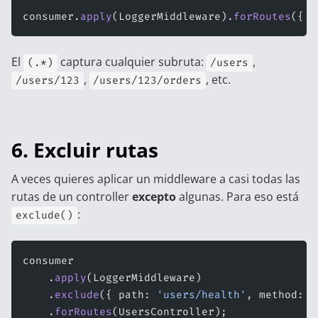
consumer.
apply
(LoggerMiddleware).
forRoutes
({ p
El
captura cualquier subruta:
,
(.*)
/users
,
, etc.
/users/123
/users/123/orders
6. Excluir rutas
A veces quieres aplicar un middleware a casi todas las
rutas de un controller
excepto
algunas. Para eso está
:
exclude()
consumer
    .
apply
(LoggerMiddleware)
    .
exclude
({ path: 
'users/health'
, method: R
    .
forRoutes
(UsersController);