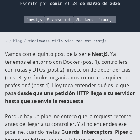
Escrito por
domin
el
24 de marzo de 2026
#nestjs
#typescript
#backend
#nodejs
~
/
blog
/
middleware ciclo vida request nestjs
Vamos con el quinto post de la serie
NestJS
. Ya
tenemos el entorno con Docker (
post 1
), controllers
con rutas y DTOs (
post 2
), inyección de dependencias
(
post 3
) y módulos organizados como un arquitecto
profesioná (
post 4
). Hoy toca entender qué es lo que
pasa
desde que una petición HTTP llega a tu servidor
hasta que se envía la respuesta
.
Porque hay un pipeline entero que la request recorre
antes de llegar a tu controller. Y si no entiendes ese
pipeline, cuando metas
Guards
,
Interceptors
,
Pipes
o
Exception Filters
en posts futuros vas a estar