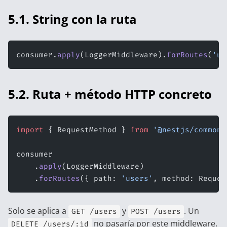
5.1. String con la ruta
consumer.
apply
(LoggerMiddleware).
forRoutes
(
'us
5.2. Ruta + método HTTP concreto
import
 { RequestMethod } 
from
 '@nestjs/common'
consumer
    .
apply
(LoggerMiddleware)
    .
forRoutes
({ path: 
'users'
, method: Reques
Solo se aplica a
y
. Un
GET /users
POST /users
no pasaría por este middleware.
DELETE /users/:id