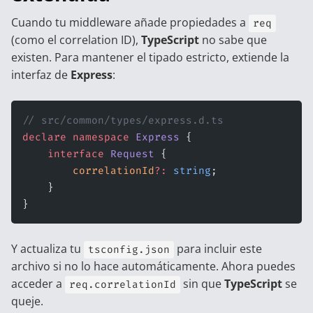
Cuando tu middleware añade propiedades a
req
(como el correlation ID),
TypeScript
no sabe que
existen. Para mantener el tipado estricto, extiende la
interfaz de
Express
:
// src/common/types/express.d.ts
declare
 namespace
 Express
 {
    interface
 Request
 {
        correlationId
?:
 string
;
    }
}
Y actualiza tu
para incluir este
tsconfig.json
archivo si no lo hace automáticamente. Ahora puedes
acceder a
sin que
TypeScript
se
req.correlationId
queje.