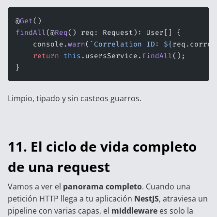
@
Get
()
findAll
(@
Req
() req: Request): User[] {
    console.
warn
(
`Correlation ID: ${
req
.
correl
    return
 this
.usersService.
findAll
();
}
Limpio, tipado y sin casteos guarros.
11. El ciclo de vida completo
de una request
Vamos a ver el
panorama completo
. Cuando una
petición HTTP llega a tu aplicación
NestJS
, atraviesa un
pipeline con varias capas, el
middleware
es solo la