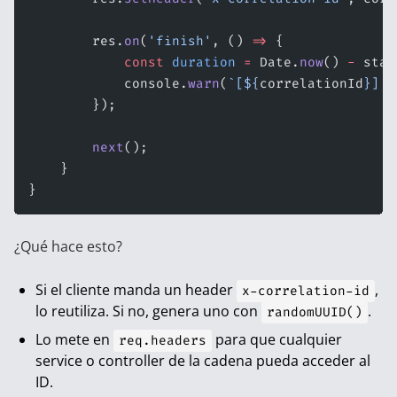
        res.
on
(
'finish'
, () 
=>
 {
            const
 duration
 =
 Date.
now
() 
-
 star
            console.
warn
(
`[${
correlationId
}] $
        });
        next
();
    }
}
¿Qué hace esto?
Si el cliente manda un header
,
x-correlation-id
lo reutiliza. Si no, genera uno con
.
randomUUID()
Lo mete en
para que cualquier
req.headers
service o controller de la cadena pueda acceder al
ID.