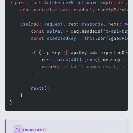
export
 class
 AuthHeaderMiddleware
 implements
 N
    constructor
(
private
 readonly
 configService
    use
(
req
:
 Request
, 
res
:
 Response
, 
next
:
 Nex
        const
 apiKey
 =
 req.headers[
'x-api-key'
        const
 expectedKey
 =
 this
.configService
        if
 (
!
apiKey 
||
 apiKey 
!==
 expectedKey)
            res.
status
(
401
).
json
({ message: 
'A
            return
; 
// No llamamos next() → la
        }
        next
();
    }
}
IMPORTANTE