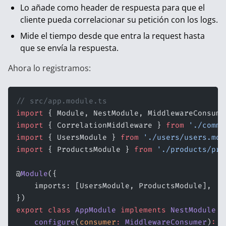
Lo añade como header de respuesta para que el
cliente pueda correlacionar su petición con los logs.
Mide el tiempo desde que entra la request hasta
que se envía la respuesta.
Ahora lo registramos:
// src/app.module.ts
import
 { Module, NestModule, MiddlewareConsume
import
 { CorrelationMiddleware } 
from
 './commo
import
 { UsersModule } 
from
 './users/users.mod
import
 { ProductsModule } 
from
 './products/pro
@
Module
({
    imports: [UsersModule, ProductsModule],
})
export
 class
 AppModule
 implements
 NestModule
 {
    configure
(
consumer
:
 MiddlewareConsumer
)
:
 v