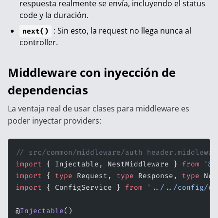
respuesta realmente se envía, incluyendo el status
code y la duración.
: Sin esto, la request no llega nunca al
next()
controller.
Middleware con inyección de
dependencias
La ventaja real de usar clases para middleware es
poder inyectar providers:
// src/common/middleware/auth-header.middlewar
import
 { Injectable, NestMiddleware } 
from
 '@n
import
 { 
type
 Request, 
type
 Response, 
type
 Nex
import
 { ConfigService } 
from
 '../../config/co
@
Injectable
()