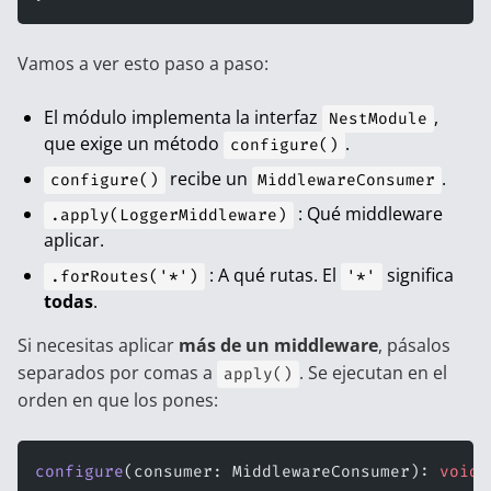
Vamos a ver esto paso a paso:
El módulo implementa la interfaz
,
NestModule
que exige un método
.
configure()
recibe un
.
configure()
MiddlewareConsumer
: Qué middleware
.apply(LoggerMiddleware)
aplicar.
: A qué rutas. El
significa
.forRoutes('*')
'*'
todas
.
Si necesitas aplicar
más de un middleware
, pásalos
separados por comas a
. Se ejecutan en el
apply()
orden en que los pones:
configure
(consumer: MiddlewareConsumer): 
void
 