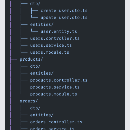
│
   ├──
 dto/
│
   │
   ├──
 create-user.dto.ts
│
   │
   └──
 update-user.dto.ts
│
   ├──
 entities/
│
   │
   └──
 user.entity.ts
│
   ├──
 users.controller.ts
│
   ├──
 users.service.ts
│
   └──
 users.module.ts
├──
 products/
│
   ├──
 dto/
│
   ├──
 entities/
│
   ├──
 products.controller.ts
│
   ├──
 products.service.ts
│
   └──
 products.module.ts
├──
 orders/
│
   ├──
 dto/
│
   ├──
 entities/
│
   ├──
 orders.controller.ts
│
   ├──
 orders.service.ts