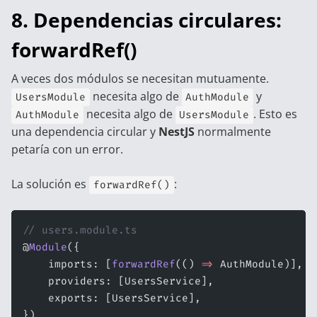
8. Dependencias circulares:
forwardRef()
A veces dos módulos se necesitan mutuamente.
necesita algo de
y
UsersModule
AuthModule
necesita algo de
. Esto es
AuthModule
UsersModule
una dependencia circular y
NestJS
normalmente
petaría con un error.
La solución es
:
forwardRef()
// users.module.ts
@
Module
({
    imports: [
forwardRef
(() 
=>
 AuthModule)],
    providers: [UsersService],
    exports: [UsersService],
})