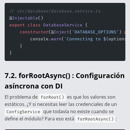
// src/database/database.service.ts
@
Injectable
()
export
 class
 DatabaseService
 {
    constructor
(@
Inject
(
'DATABASE_OPTIONS'
) 
pr
        console.
warn
(
`Connecting to ${
options
.
    }
}
7.2. forRootAsync() : Configuración
asíncrona con DI
El problema de
es que los valores son
forRoot()
estáticos. ¿Y si necesitas leer las credenciales de un
que todavía no existe cuando se
ConfigService
define el módulo? Para eso está
:
forRootAsync()