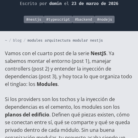
Escrito por
domin
el
23 de marzo de 2026
#nestjs
#typescript
#backend
#nodejs
~
/
blog
/
modules arquitectura modular nestjs
Vamos con el cuarto post de la serie
NestJS
. Ya
sabemos montar el entorno (
post 1
), manejar
controllers (
post 2
) y entender la inyección de
dependencias (
post 3
), y hoy toca lo que organiza todo
el tinglao: los
Modules
.
Si los providers son los tochos y la inyección de
dependencias es el cemento, los modules son los
planos del edificio
. Definen qué piezas existen, cómo
se conectan entre sí, qué se comparte y qué se queda
privado dentro de cada módulo. Sin una buena
organización modular, tu proyecto acaba siendo un