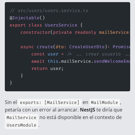
// src/users/users.service.ts
@
Injectable
()
export
 class
 UsersService
 {
    constructor
(
private
 readonly
 mailService
:
 
    async
 create
(
dto
:
 CreateUserDto
)
:
 Promise
<
        const
 user
 =
 /* ... crear usuario ... 
        await
 this
.mailService.
sendWelcomeEmai
        return
 user;
    }
}
Sin el
en
,
exports: [MailService]
MailModule
petaría con un error al arrancar.
NestJS
te diría que
no está disponible en el contexto de
MailService
.
UsersModule