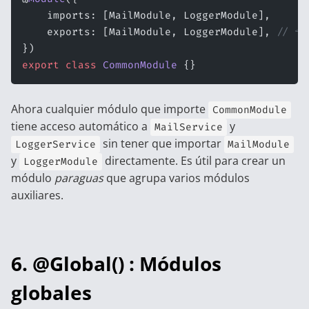
    imports: [MailModule, LoggerModule],
    exports: [MailModule, LoggerModule], 
// 👈
})
export
 class
 CommonModule
 {}
Ahora cualquier módulo que importe
CommonModule
tiene acceso automático a
y
MailService
sin tener que importar
LoggerService
MailModule
y
directamente. Es útil para crear un
LoggerModule
módulo
paraguas
que agrupa varios módulos
auxiliares.
6. @Global() : Módulos
globales