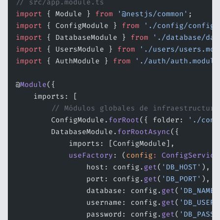
// src/app.module.ts
import
 { Module } 
from
 '@nestjs/common'
;
import
 { ConfigModule } 
from
 './config/config.
import
 { DatabaseModule } 
from
 './database/dat
import
 { UsersModule } 
from
 './users/users.mod
import
 { AuthModule } 
from
 './auth/auth.module
@
Module
({
    imports: [
        // Módulos globales de infraestructura
        ConfigModule.
forRoot
({ folder: 
'./conf
        DatabaseModule.
forRootAsync
({
            imports: [ConfigModule],
            useFactory
: (
config
:
 ConfigService
                host: config.
get
(
'DB_HOST'
),
                port: config.
get
(
'DB_PORT'
),
                database: config.
get
(
'DB_NAME'
                username: config.
get
(
'DB_USER'
                password: config.
get
(
'DB_PASSW