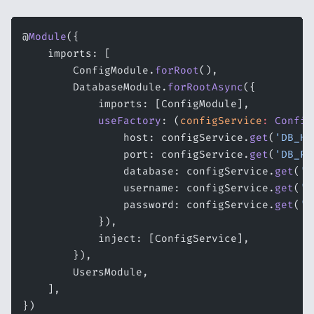
@
Module
({
    imports: [
        ConfigModule.
forRoot
(),
        DatabaseModule.
forRootAsync
({
            imports: [ConfigModule],
            useFactory
: (
configService
:
 Config
                host: configService.
get
(
'DB_HO
                port: configService.
get
(
'DB_PO
                database: configService.
get
(
'D
                username: configService.
get
(
'D
                password: configService.
get
(
'D
            }),
            inject: [ConfigService],
        }),
        UsersModule,
    ],
})