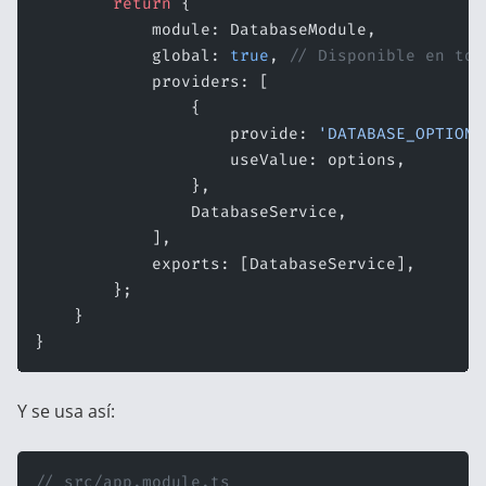
        return
 {
            module: DatabaseModule,
            global: 
true
, 
// Disponible en tod
            providers: [
                {
                    provide: 
'DATABASE_OPTIONS
                    useValue: options,
                },
                DatabaseService,
            ],
            exports: [DatabaseService],
        };
    }
}
Y se usa así:
// src/app.module.ts