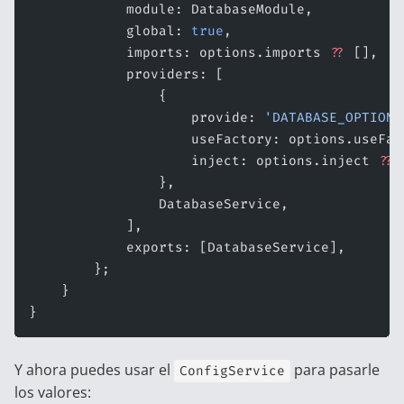
            module: DatabaseModule,
            global: 
true
,
            imports: options.imports 
??
 [],
            providers: [
                {
                    provide: 
'DATABASE_OPTIONS
                    useFactory: options.useFac
                    inject: options.inject 
??
 
                },
                DatabaseService,
            ],
            exports: [DatabaseService],
        };
    }
}
Y ahora puedes usar el
para pasarle
ConfigService
los valores: