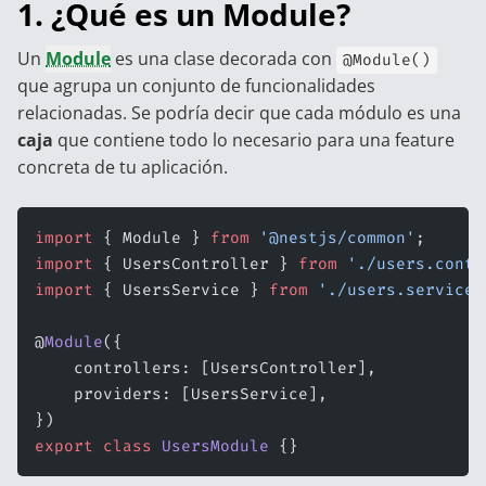
1. ¿Qué es un Module?
Un
Module
es una clase decorada con
@Module()
que agrupa un conjunto de funcionalidades
relacionadas. Se podría decir que cada módulo es una
caja
que contiene todo lo necesario para una feature
concreta de tu aplicación.
import
 { Module } 
from
 '@nestjs/common'
;
import
 { UsersController } 
from
 './users.contr
import
 { UsersService } 
from
 './users.service'
@
Module
({
    controllers: [UsersController],
    providers: [UsersService],
})
export
 class
 UsersModule
 {}