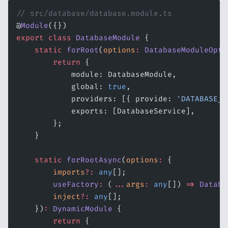
// src/database/database.module.ts
@
Module
({})
export
 class
 DatabaseModule
 {
    static
 forRoot
(
options
:
 DatabaseModuleOpti
        return
 {
            module: DatabaseModule,
            global: 
true
,
            providers: [{ provide: 
'DATABASE_O
            exports: [DatabaseService],
        };
    }
    static
 forRootAsync
(
options
:
 {
        imports
?:
 any
[];
        useFactory
:
 (
...
args
:
 any
[]) 
=>
 Databa
        inject
?:
 any
[];
    })
:
 DynamicModule
 {
        return
 {