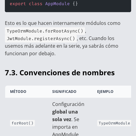
export
 class
 AppModule
 {}
Esto es lo que hacen internamente módulos como
,
TypeOrmModule.forRootAsync()
, etc. Cuando los
JwtModule.registerAsync()
usemos más adelante en la serie, ya sabrás cómo
funcionan por debajo.
7.3. Convenciones de nombres
MÉTODO
SIGNIFICADO
EJEMPLO
Configuración
global una
sola vez
. Se
forRoot()
TypeOrmModule.f
importa en
AppModule