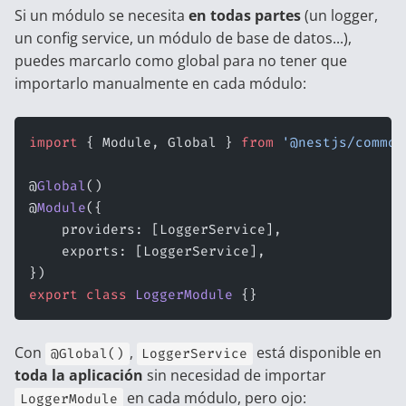
Si un módulo se necesita
en todas partes
(un logger,
un config service, un módulo de base de datos...),
puedes marcarlo como global para no tener que
importarlo manualmente en cada módulo:
import
 { Module, Global } 
from
 '@nestjs/common
@
Global
()
@
Module
({
    providers: [LoggerService],
    exports: [LoggerService],
})
export
 class
 LoggerModule
 {}
Con
,
está disponible en
@Global()
LoggerService
toda la aplicación
sin necesidad de importar
en cada módulo, pero ojo:
LoggerModule