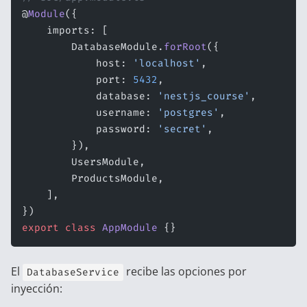
@
Module
({
    imports: [
        DatabaseModule.
forRoot
({
            host: 
'localhost'
,
            port: 
5432
,
            database: 
'nestjs_course'
,
            username: 
'postgres'
,
            password: 
'secret'
,
        }),
        UsersModule,
        ProductsModule,
    ],
})
export
 class
 AppModule
 {}
El
recibe las opciones por
DatabaseService
inyección: