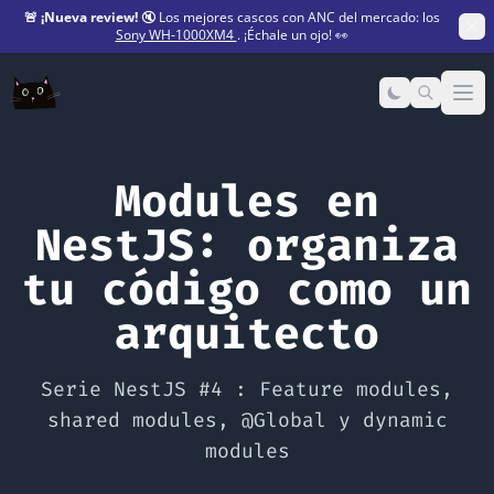
🚨
¡Nueva review!
🔇 Los mejores cascos con ANC del mercado: los
Sony WH-1000XM4
. ¡Échale un ojo! 👀
Op
Modules en
NestJS: organiza
tu código como un
arquitecto
Serie NestJS #4 : Feature modules,
shared modules, @Global y dynamic
modules