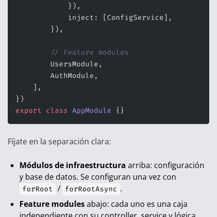
            }),
            inject: [ConfigService],
        }),
        // Feature modules
        UsersModule,
        AuthModule,
    ],
})
export
 class
 AppModule
 {}
Fíjate en la separación clara:
Módulos de infraestructura
arriba: configuración
y base de datos. Se configuran una vez con
/
.
forRoot
forRootAsync
Feature modules
abajo: cada uno es una caja
independiente con su controller, service y lógica.