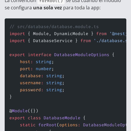
La convención
se usa cuando el módulo
forRoot()
se configura
una sola vez
para toda la app:
// src/database/database.module.ts
import
 { Module, DynamicModule } 
from
 '@nestjs
import
 { DatabaseService } 
from
 './database.se
export
 interface
 DatabaseModuleOptions
 {
    host
:
 string
;
    port
:
 number
;
    database
:
 string
;
    username
:
 string
;
    password
:
 string
;
}
@
Module
({})
export
 class
 DatabaseModule
 {
    static
 forRoot
(
options
:
 DatabaseModuleOpti