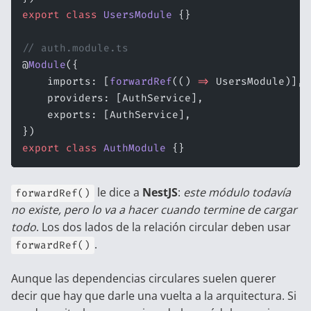
export
 class
 UsersModule
 {}
// auth.module.ts
@
Module
({
    imports: [
forwardRef
(() 
=>
 UsersModule)],
    providers: [AuthService],
    exports: [AuthService],
})
export
 class
 AuthModule
 {}
le dice a
NestJS
:
este módulo todavía
forwardRef()
no existe, pero lo va a hacer cuando termine de cargar
todo
. Los dos lados de la relación circular deben usar
.
forwardRef()
Aunque las dependencias circulares suelen querer
decir que hay que darle una vuelta a la arquitectura. Si