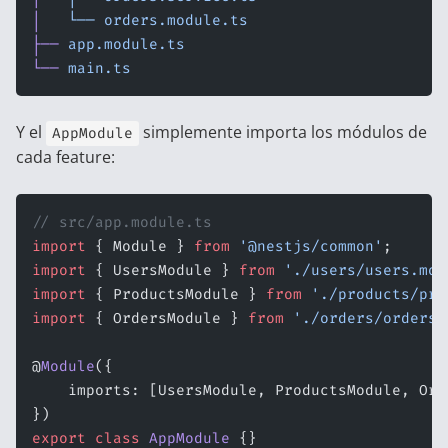
│
   └──
 orders.module.ts
├──
 app.module.ts
└──
 main.ts
Y el
simplemente importa los módulos de
AppModule
cada feature:
// src/app.module.ts
import
 { Module } 
from
 '@nestjs/common'
;
import
 { UsersModule } 
from
 './users/users.mod
import
 { ProductsModule } 
from
 './products/pro
import
 { OrdersModule } 
from
 './orders/orders.
@
Module
({
    imports: [UsersModule, ProductsModule, Ord
})
export
 class
 AppModule
 {}