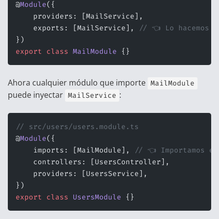
@
Module
({
    providers: [MailService],
    exports: [MailService], 
// 👈 Lo hacemos a
})
export
 class
 MailModule
 {}
Ahora cualquier módulo que importe
MailModule
puede inyectar
:
MailService
// src/users/users.module.ts
@
Module
({
    imports: [MailModule], 
// 👈 Importamos el
    controllers: [UsersController],
    providers: [UsersService],
})
export
 class
 UsersModule
 {}