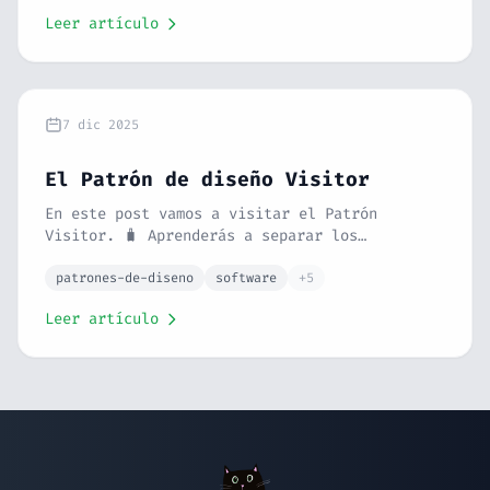
relación con SOLID. Con enlaces a cada patrón
Leer artículo
explicado en detalle con ejemplos.
7 dic 2025
El Patrón de diseño Visitor
En este post vamos a visitar el Patrón
Visitor. 🧳 Aprenderás a separar los
algoritmos de los objetos sobre los que
operan. Con la analogía de un turista
patrones-de-diseno
software
+5
visitando una ciudad y un ejemplo de
Leer artículo
exportación en PHP, verás cómo cumplir el
principio Open/Closed a rajatabla.