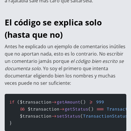
a rajatabla sale más caro que saltársela.
El código se explica solo
(hasta que no)
Antes he explicado un ejemplo de comentarios inútiles
que no aportan nada, esto es lo contrario. No escribir
un comentario jamás porque
el código bien escrito se
documenta solo
. Yo soy el primero que intenta
documentar eligiendo bien los nombres y muchas
veces puede no ser suficiente:
if
 ($transaction
->
getAmount
() 
>=
 999
    &&
 $transaction
->
getStatus
() 
===
 Transacti
    $transaction
->
setStatus
(
TransactionStatus
:
}