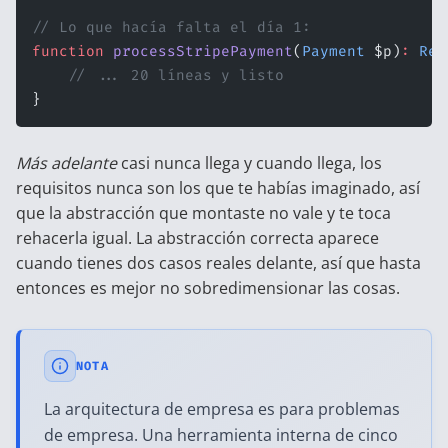
// Lo que hacía falta el día 1:
function
 processStripePayment
(
Payment
 $p)
:
 Res
    // ... 20 líneas y listo
}
Más adelante
casi nunca llega y cuando llega, los
requisitos nunca son los que te habías imaginado, así
que la abstracción que montaste no vale y te toca
rehacerla igual. La abstracción correcta aparece
cuando tienes dos casos reales delante, así que hasta
entonces es mejor no sobredimensionar las cosas.
NOTA
La arquitectura de empresa es para problemas
de empresa. Una herramienta interna de cinco