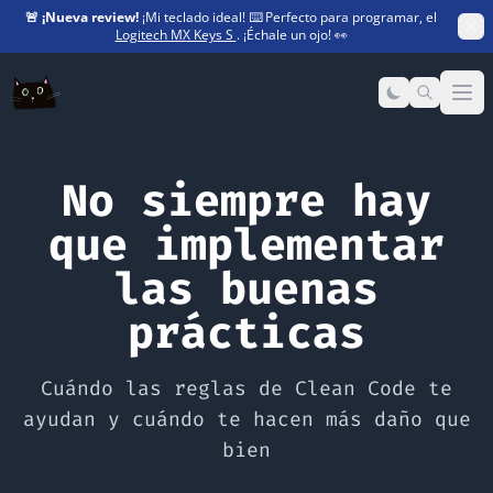
🚨
¡Nueva review!
¡Mi teclado ideal! ⌨️ Perfecto para programar, el
Logitech MX Keys S
. ¡Échale un ojo! 👀
Op
No siempre hay
que implementar
las buenas
prácticas
Cuándo las reglas de Clean Code te
ayudan y cuándo te hacen más daño que
bien