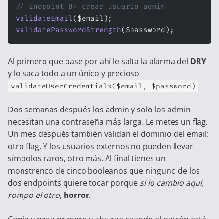
// Endpoint B: crear usuario admin
validateEmail
($email);
validatePasswordStrength
($password);
Al primero que pase por ahí le salta la alarma del
DRY
y lo saca todo a un único y precioso
.
validateUserCredentials($email, $password)
Dos semanas después los admin y solo los admin
necesitan una contraseña más larga. Le metes un flag.
Un mes después también validan el dominio del email:
otro flag. Y los usuarios externos no pueden llevar
símbolos raros, otro más. Al final tienes un
monstrenco de cinco booleanos que ninguno de los
dos endpoints quiere tocar porque
si lo cambio aquí,
rompo el otro
,
horror
.
Copia y pega primero y abstrae cuando el patrón esté