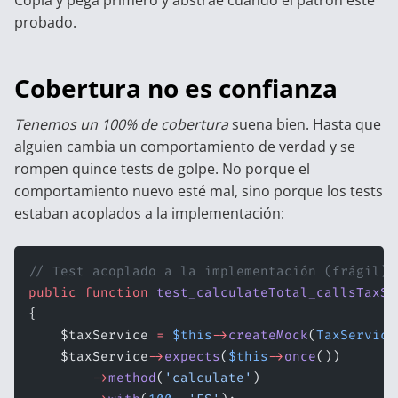
probado.
Cobertura no es confianza
Tenemos un 100% de cobertura
suena bien. Hasta que
alguien cambia un comportamiento de verdad y se
rompen quince tests de golpe. No porque el
comportamiento nuevo esté mal, sino porque los tests
estaban acoplados a la implementación:
// Test acoplado a la implementación (frágil)
public
 function
 test_calculateTotal_callsTaxSe
{
    $taxService 
=
 $this
->
createMock
(
TaxService
    $taxService
->
expects
(
$this
->
once
())
        ->
method
(
'calculate'
)