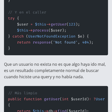
}
// Y en el caller
try
 {
    $user 
=
 $this
->
getUser
(
123
);
    $this
->
process
($user);
} 
catch
 (
UserNotFoundException
 $e) {
    return
 response
(
'Not found'
, 
404
);
}
Que un usuario no exista no es que algo haya ido mal,
es un resultado completamente normal de buscar
cuando hiciste una query y no había nada.
// Más limpio
public
 function
 getUser
(
int
 $userId)
:
 ?
User
{
    return
 $this
->
db
->
find
($userId);