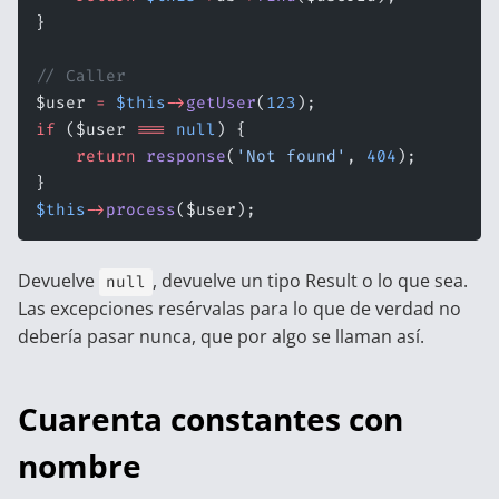
}
// Caller
$user 
=
 $this
->
getUser
(
123
);
if
 ($user 
===
 null
) {
    return
 response
(
'Not found'
, 
404
);
}
$this
->
process
($user);
Devuelve
, devuelve un tipo Result o lo que sea.
null
Las excepciones resérvalas para lo que de verdad no
debería pasar nunca, que por algo se llaman así.
Cuarenta constantes con
nombre