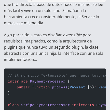
que tira directa a base de datos hace lo mismo, se lee
más fácil y vive en un solo sitio. Si mañana la
herramienta crece considerablemente, el Service lo
metes ese mismo día.
Algo parecido a esto es diseñar
extensible
para
requisitos imaginados, como la arquitectura de
plugins que nunca tuvo un segundo plugin, la clase
abstracta con una única hija, la interface con una sola
implementación...
// El monstruo "extensible" que nunca tuvo seg
interface
 PaymentProcessor
 {
    public
 function
 process
(
Payment
 $p)
:
 Resul
}
class
 StripePaymentProcessor
 implements
 Paymen