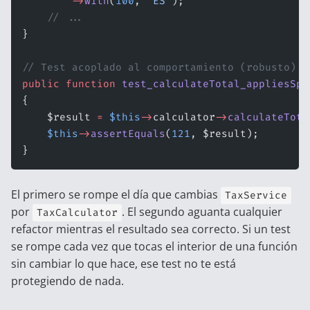
        ->
with
(
100
, 
'ES'
);
    // ...
}
// Test acoplado al comportamiento (robusto)
public
 function
 test_calculateTotal_appliesSpa
{
    $result 
=
 $this
->
calculator
->
calculateTota
    $this
->
assertEquals
(
121
, $result);
}
El primero se rompe el día que cambias
TaxService
por
. El segundo aguanta cualquier
TaxCalculator
refactor mientras el resultado sea correcto. Si un test
se rompe cada vez que tocas el interior de una función
sin cambiar lo que hace, ese test no te está
protegiendo de nada.