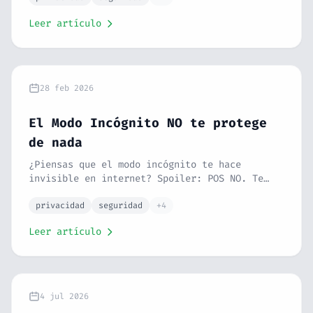
cómo funciona de verdad y qué puedes hacer.
Leer artículo
28 feb 2026
El Modo Incógnito NO te protege
de nada
¿Piensas que el modo incógnito te hace
invisible en internet? Spoiler: POS NO. Te
explico qué hace realmente, qué NO hace, y
qué herramientas usar si quieres privacidad
privacidad
seguridad
+4
de verdad.
Leer artículo
4 jul 2026