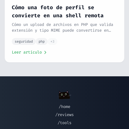
Cómo una foto de perfil se
convierte en una shell remota
Cómo un upload de archivos en PHP que valida
extensión y tipo MIME puede convertirse en
ejecución remota de código (RCE). Laboratorio
reproducible con Docker, el ataque paso a
seguridad
php
+3
paso y las capas de defensa que lo paran de
Leer artículo
verdad.
/home
/reviews
/tools