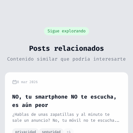
Sigue explorando
Posts relacionados
Contenido similar que podría interesarte
8 mar 2026
NO, tu smartphone NO te escucha,
es aún peor
¿Hablas de unas zapatillas y al minuto te
sale un anuncio? No, tu móvil no te escucha.
La realidad es mucho más turbia. Te conocen
tan bien que no les hace falta. Te cuento
privacidad
seguridad
+4