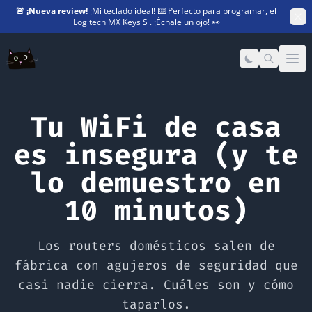
🚨
¡Nueva review!
¡Mi teclado ideal! ⌨️ Perfecto para programar, el
Logitech MX Keys S
. ¡Échale un ojo! 👀
Op
Tu WiFi de casa
es insegura (y te
lo demuestro en
10 minutos)
Los routers domésticos salen de
fábrica con agujeros de seguridad que
casi nadie cierra. Cuáles son y cómo
taparlos.