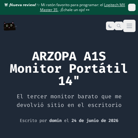
🚨
¡Nueva review!
✨ Mi ratón favorito para programar: el
Logitech MX
Master 3S
. ¡Échale un ojo! 👀
Op
ARZOPA A1S
Monitor Portátil
14"
El tercer monitor barato que me
devolvió sitio en el escritorio
Escrito por
domin
el
24 de junio de 2026