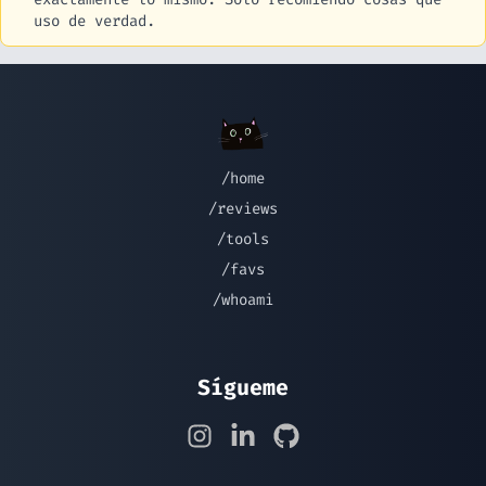
uso de verdad.
/home
/reviews
/tools
/favs
/whoami
Sígueme