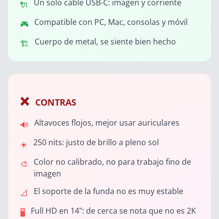
Un solo cable USB-C: imagen y corriente
🔌
Compatible con PC, Mac, consolas y móvil
🎮
Cuerpo de metal, se siente bien hecho
🏗️
❌
CONTRAS
Altavoces flojos, mejor usar auriculares
🔊
250 nits: justo de brillo a pleno sol
☀️
Color no calibrado, no para trabajo fino de
🎨
imagen
El soporte de la funda no es muy estable
📐
Full HD en 14": de cerca se nota que no es 2K
🖥️