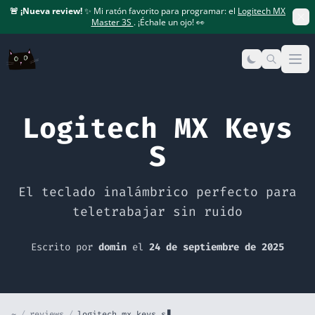
🚨
¡Nueva review!
✨ Mi ratón favorito para programar: el
Logitech MX
Master 3S
. ¡Échale un ojo! 👀
Op
Logitech MX Keys
S
El teclado inalámbrico perfecto para
teletrabajar sin ruido
Escrito por
domin
el
24 de septiembre de 2025
~
/
reviews
/
logitech mx keys s