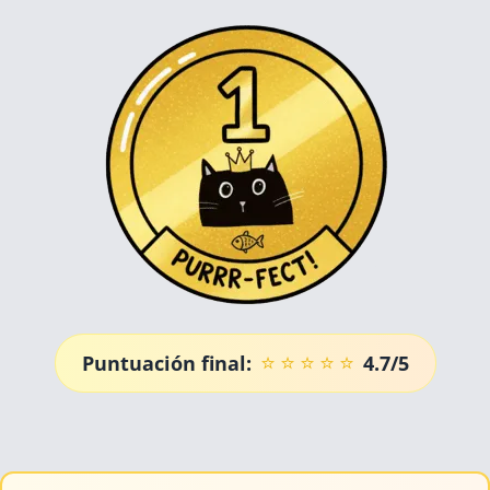
⭐
⭐
⭐
⭐
⭐
Puntuación final:
4.7/5