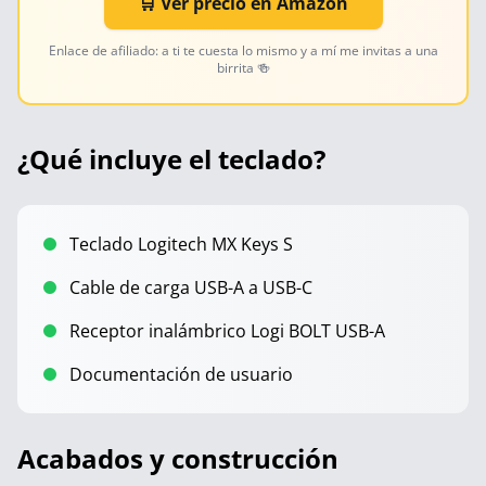
🛒 Ver precio en Amazon
Enlace de afiliado: a ti te cuesta lo mismo y a mí me invitas a una
birrita 🍻
¿Qué incluye el teclado?
Teclado Logitech MX Keys S
Cable de carga USB-A a USB-C
Receptor inalámbrico Logi BOLT USB-A
Documentación de usuario
Acabados y construcción