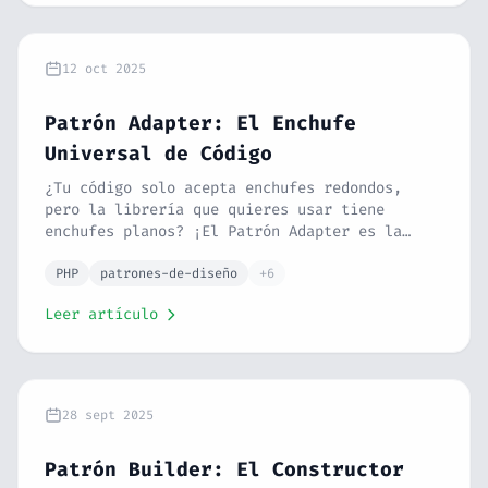
Strategy y Adapter, relación con SOLID y
errores comunes.
12 oct 2025
Patrón Adapter: El Enchufe
Universal de Código
¿Tu código solo acepta enchufes redondos,
pero la librería que quieres usar tiene
enchufes planos? ¡El Patrón Adapter es la
solución! Te lo explico con lenguaje
sencillo, ejemplos en PHP y casos de uso real
PHP
patrones-de-diseño
+6
para que lo entiendas sin ser programador.
Leer artículo
28 sept 2025
Patrón Builder: El Constructor