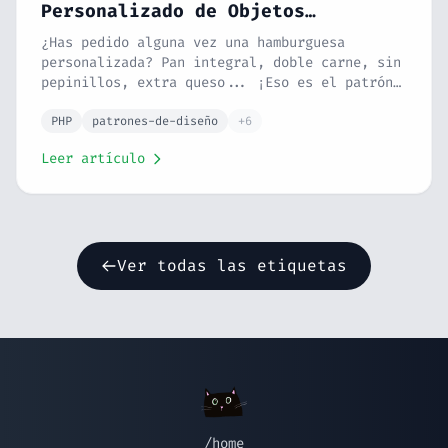
Personalizado de Objetos
Complejos
¿Has pedido alguna vez una hamburguesa
personalizada? Pan integral, doble carne, sin
pepinillos, extra queso... ¡Eso es el patrón
Builder! Aprende a construir objetos
complejos paso a paso sin constructores
PHP
patrones-de-diseño
+6
telescópicos ni código ilegible.
Leer artículo
Ver todas las etiquetas
/home