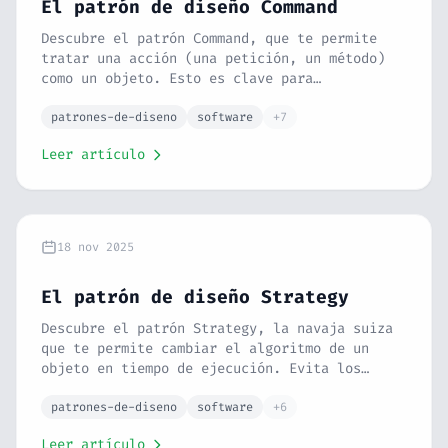
El patrón de diseño Command
Descubre el patrón Command, que te permite
tratar una acción (una petición, un método)
como un objeto. Esto es clave para
funcionalidades como deshacer, colas de
tareas y registros de actividad. Lo
patrones-de-diseno
software
+7
explicamos con la analogía del control
Leer artículo
remoto.
18 nov 2025
El patrón de diseño Strategy
Descubre el patrón Strategy, la navaja suiza
que te permite cambiar el algoritmo de un
objeto en tiempo de ejecución. Evita los
bloques IF/ELSE gigantes y crea software
flexible usando la analogía de los métodos de
patrones-de-diseno
software
+6
pago.
Leer artículo