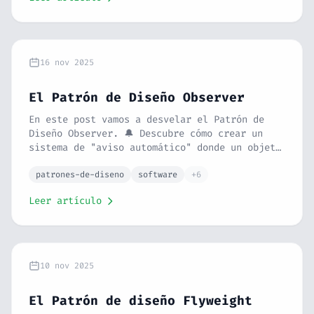
16 nov 2025
El Patrón de Diseño Observer
En este post vamos a desvelar el Patrón de
Diseño Observer. 🔔 Descubre cómo crear un
sistema de "aviso automático" donde un objeto
(el Sujeto) notifica a una lista de otros
objetos (los Observadores) cada vez que su
patrones-de-diseno
software
+6
estado cambia. Con la analogía de la prensa
Leer artículo
rosa y los fans, y un ejemplo de un sistema
de notificaciones de un blog en PHP,
conseguirás un código más desacoplado y
flexible.
10 nov 2025
El Patrón de diseño Flyweight