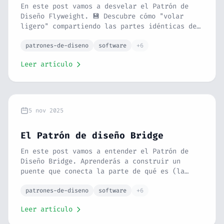
En este post vamos a desvelar el Patrón de
Diseño Flyweight. 💾 Descubre cómo "volar
ligero" compartiendo las partes idénticas de
muchos objetos en una única instancia, lo que
se traduce en un ahorro masivo de memoria.
patrones-de-diseno
software
+6
Con la analogía de las matrículas de los
Leer artículo
coches en una fábrica y un ejemplo en una
librería de juegos, conseguirás una
aplicación mucho más optimizada y veloz.
5 nov 2025
El Patrón de diseño Bridge
En este post vamos a entender el Patrón de
Diseño Bridge. Aprenderás a construir un
puente que conecta la parte de qué es (la
abstracción) con la parte de cómo funciona
(la implementación), permitiendo que ambas
patrones-de-diseno
software
+6
evolucionen de forma independiente. Con
Leer artículo
analogías, un ejemplo práctico en PHP de
envío de notificaciones, comparativa con