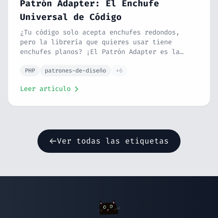
Patrón Adapter: El Enchufe
Universal de Código
¿Tu código solo acepta enchufes redondos,
pero la librería que quieres usar tiene
enchufes planos? ¡El Patrón Adapter es la
solución! Te lo explico con lenguaje
sencillo, ejemplos en PHP y casos de uso real
PHP
patrones-de-diseño
+6
para que lo entiendas sin ser programador.
Leer artículo
Ver todas las etiquetas