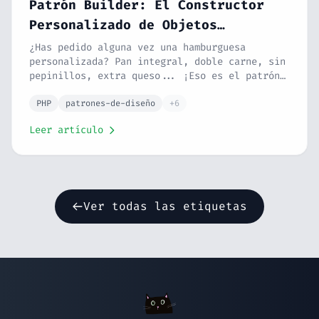
Patrón Builder: El Constructor
Personalizado de Objetos
Complejos
¿Has pedido alguna vez una hamburguesa
personalizada? Pan integral, doble carne, sin
pepinillos, extra queso... ¡Eso es el patrón
Builder! Aprende a construir objetos
complejos paso a paso sin constructores
PHP
patrones-de-diseño
+6
telescópicos ni código ilegible.
Leer artículo
Ver todas las etiquetas