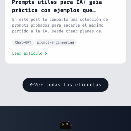
Prompts útiles para IA: guía
práctica con ejemplos que
funcionan
En este post te comparto una colección de
prompts probados para sacarle el máximo
partido a la IA. Desde crear planes de
estudio y mejorar tu código hasta diseñar
rutinas de alto rendimiento. Además, te
Chat-GPT
prompt-engineering
explico técnicas de prompt engineering para
Leer artículo
que aprendas a escribir los tuyos propios y
no dependas de listas.
Ver todas las etiquetas