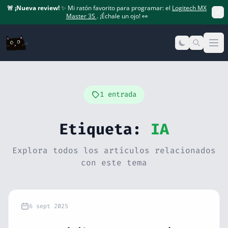
🚨
¡Nueva review!
✨ Mi ratón favorito para programar: el
Logitech MX
Master 3S
. ¡Échale un ojo! 👀
Op
1 entrada
Etiqueta:
IA
Explora todos los artículos relacionados
con este tema
6 sept 2025