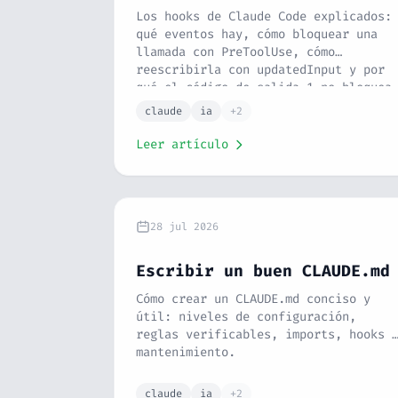
Los hooks de Claude Code explicados:
qué eventos hay, cómo bloquear una
llamada con PreToolUse, cómo
reescribirla con updatedInput y por
qué el código de salida 1 no bloquea
nada.
claude
ia
+2
Leer artículo
28 jul 2026
Escribir un buen CLAUDE.md
Cómo crear un CLAUDE.md conciso y
útil: niveles de configuración,
reglas verificables, imports, hooks 
mantenimiento.
claude
ia
+2