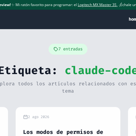
eview!
✨ Mi ratón favorito para programar: el
Logitech MX Master 3S
. ¡Échale un
hom
7 entradas
Etiqueta:
claude-cod
plora todos los artículos relacionados con e
tema
2 ago 2026
Los modos de permisos de