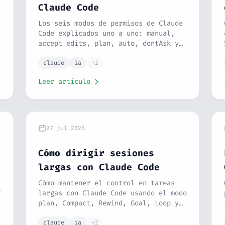
Claude Code
Los seis modos de permisos de Claude
Code explicados uno a uno: manual,
accept edits, plan, auto, dontAsk y
bypassPermissions, con sus riesgos y
el flujo que se usa en un equipo.
claude
ia
+2
Leer artículo
27 jul 2026
Cómo dirigir sesiones
largas con Claude Code
Cómo mantener el control en tareas
y
largas con Claude Code usando el modo
plan, Compact, Rewind, Goal, Loop y
worktrees.
claude
ia
+2