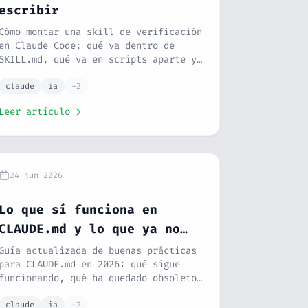
escribir
Cómo montar una skill de verificación
en Claude Code: qué va dentro de
SKILL.md, qué va en scripts aparte y
qué debería ser un hook en su lugar.
claude
ia
+2
Leer artículo
24 jun 2026
Lo que sí funciona en
CLAUDE.md y lo que ya no
hace tanta falta
Guía actualizada de buenas prácticas
para CLAUDE.md en 2026: qué sigue
funcionando, qué ha quedado obsoleto
y qué es nuevo con los modelos
actuales.
claude
ia
+2