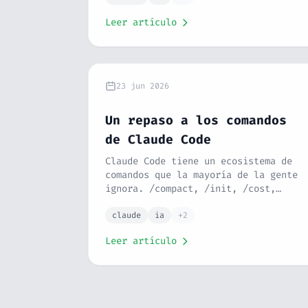
Leer artículo
23 jun 2026
Un repaso a los comandos
de Claude Code
Claude Code tiene un ecosistema de
comandos que la mayoría de la gente
ignora. /compact, /init, /cost,
/model, el prefijo !... Esta es la
guía que te hubiera gustado tener el
claude
ia
+2
primer día.
Leer artículo