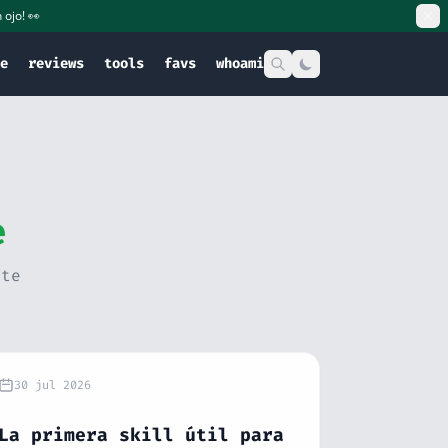
 ojo! 👀
e
reviews
tools
favs
whoami
e
ste
30 jul 2026
La primera skill útil para