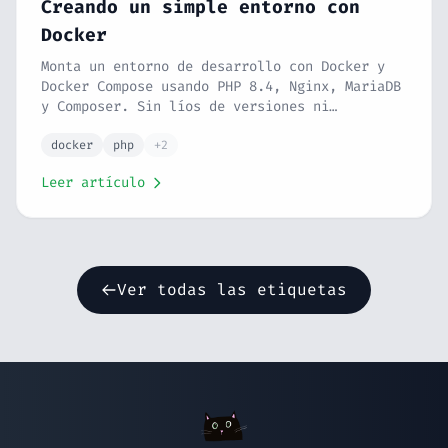
Creando un simple entorno con
Docker
Monta un entorno de desarrollo con Docker y
Docker Compose usando PHP 8.4, Nginx, MariaDB
y Composer. Sin líos de versiones ni
dependencias raras en local.
docker
php
+2
Leer artículo
Ver todas las etiquetas