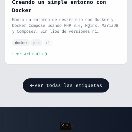
Creando un simple entorno con
Docker
Monta un entorno de desarrollo con Docker y
Docker Compose usando PHP 8.4, Nginx, MariaDB
y Composer. Sin líos de versiones ni
dependencias raras en local.
docker
php
+2
Leer artículo
Ver todas las etiquetas