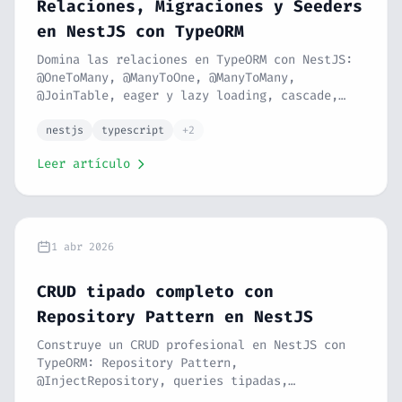
Relaciones, Migraciones y Seeders
en NestJS con TypeORM
Domina las relaciones en TypeORM con NestJS:
@OneToMany, @ManyToOne, @ManyToMany,
@JoinTable, eager y lazy loading, cascade,
migraciones con TypeORM CLI, DataSource
config y seeders tipados. Serie NestJS #9.
nestjs
typescript
+2
Leer artículo
1 abr 2026
CRUD tipado completo con
Repository Pattern en NestJS
Construye un CRUD profesional en NestJS con
TypeORM: Repository Pattern,
@InjectRepository, queries tipadas,
paginación, filtros dinámicos, soft delete,