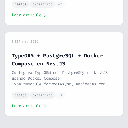
transacciones con QueryRunner y respuestas
nestjs
typescript
+2
tipadas. Serie NestJS #8.
Leer artículo
29 mar 2026
TypeORM + PostgreSQL + Docker
Compose en NestJS
Configura TypeORM con PostgreSQL en NestJS
usando Docker Compose:
TypeOrmModule.forRootAsync, entidades con
@Entity, @Column, @PrimaryGeneratedColumn,
tipos de columna, índices, @nestjs/config y
nestjs
typescript
+3
pgAdmin. Serie NestJS #7.
Leer artículo