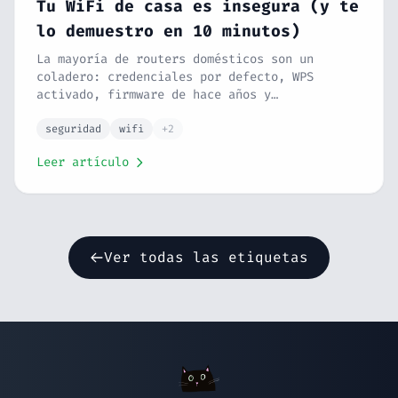
Tu WiFi de casa es insegura (y te
lo demuestro en 10 minutos)
La mayoría de routers domésticos son un
coladero: credenciales por defecto, WPS
activado, firmware de hace años y
administración remota abierta. Los 5 fallos
más comunes y cómo arreglarlos en 10 minutos.
seguridad
wifi
+2
Leer artículo
Ver todas las etiquetas