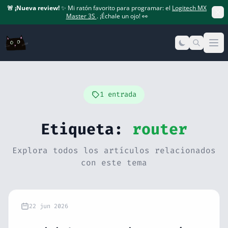
🚨
¡Nueva review!
✨ Mi ratón favorito para programar: el
Logitech MX
Master 3S
. ¡Échale un ojo! 👀
Op
1 entrada
Etiqueta:
router
Explora todos los artículos relacionados
con este tema
22 jun 2026