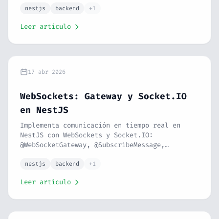
jest.spyOn, testear controllers, services,
nestjs
backend
+1
guards, pipes, interceptors, custom
Leer artículo
decorators y Exception Filters. Tipado
completo en los mocks. Serie NestJS #20.
17 abr 2026
WebSockets: Gateway y Socket.IO
en NestJS
Implementa comunicación en tiempo real en
NestJS con WebSockets y Socket.IO:
@WebSocketGateway, @SubscribeMessage,
@WebSocketServer, namespaces, rooms,
autenticación JWT en WebSockets, eventos
nestjs
backend
+1
tipados end-to-end, manejo de conexiones,
Leer artículo
broadcasting, chat rooms y notificaciones en
vivo. Serie NestJS #19.