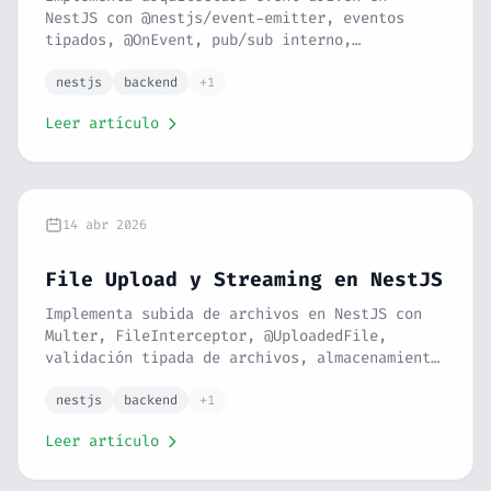
NestJS con @nestjs/event-emitter, eventos
tipados, @OnEvent, pub/sub interno,
desacoplamiento de módulos, listeners async y
patrones de comunicación entre servicios.
nestjs
backend
+1
Serie NestJS #17.
Leer artículo
14 abr 2026
File Upload y Streaming en NestJS
Implementa subida de archivos en NestJS con
Multer, FileInterceptor, @UploadedFile,
validación tipada de archivos, almacenamiento
local y en la nube, StreamableFile para
descargas y streaming de respuestas. Serie
nestjs
backend
+1
NestJS #16.
Leer artículo