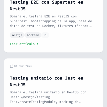
Testing E2E con Supertest en
NestJS
Domina el testing E2E en NestJS con
Supertest: bootstrapping de la app, base de
datos de test en Docker, fixtures tipadas,
flujos completos de register → login → CRUD
protegido, validación de respuestas, helper
nestjs
backend
+1
functions, test database seeding, cleanup
Leer artículo
entre tests y CI pipeline con GitHub Actions.
Serie NestJS #21.
18 abr 2026
Testing unitario con Jest en
NestJS
Domina el testing unitario en NestJS con
Jest: @nestjs/testing,
Test.createTestingModule, mocking de
servicios y repositorios con jest.fn() y