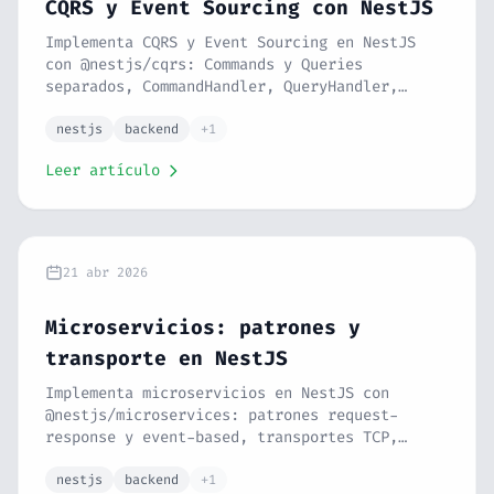
CQRS y Event Sourcing con NestJS
Implementa CQRS y Event Sourcing en NestJS
con @nestjs/cqrs: Commands y Queries
separados, CommandHandler, QueryHandler,
EventHandler, Sagas para flujos complejos,
Event Store tipado, proyecciones de lectura,
nestjs
backend
+1
retry en sagas y arquitectura event-driven a
Leer artículo
escala enterprise. Serie NestJS #24.
21 abr 2026
Microservicios: patrones y
transporte en NestJS
Implementa microservicios en NestJS con
@nestjs/microservices: patrones request-
response y event-based, transportes TCP,
Redis, RabbitMQ y NATS, hybrid apps que
combinan HTTP + microservicios, comunicación
nestjs
backend
+1