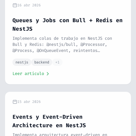
16 abr 2026
Queues y Jobs con Bull + Redis en
NestJS
Implementa colas de trabajo en NestJS con
Bull y Redis: @nestjs/bull, @Processor,
@Process, @OnQueueEvent, reintentos
automáticos, backoff exponencial, colas de
emails, notificaciones, concurrencia,
nestjs
backend
+1
prioridades, jobs delayed, rate limiting y
Leer artículo
Docker Compose con Redis. Serie NestJS #18.
15 abr 2026
Events y Event-Driven
Architecture en NestJS
Implementa arquitectura event-driven en