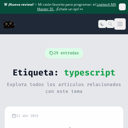
🚨
¡Nueva review!
✨ Mi ratón favorito para programar: el
Logitech MX
Master 3S
. ¡Échale un ojo! 👀
Op
29 entradas
Etiqueta:
typescript
Explora todos los artículos relacionados
con este tema
22 abr 2026