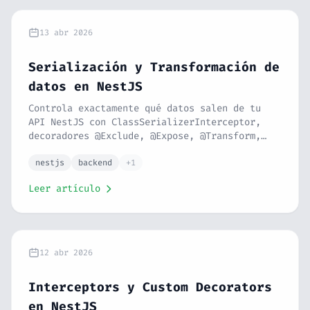
13 abr 2026
Serialización y Transformación de
datos en NestJS
Controla exactamente qué datos salen de tu
API NestJS con ClassSerializerInterceptor,
decoradores @Exclude, @Expose, @Transform,
@Type, serialización por grupos y
plainToInstance. Respuestas limpias y
nestjs
backend
+1
seguras. Serie NestJS #15.
Leer artículo
12 abr 2026
Interceptors y Custom Decorators
en NestJS