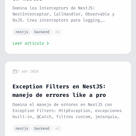
Domina los Interceptors de NestJS:
NestInterceptor, CallHandler, Observable y
RxJS. Crea interceptors para logging,
transformación de respuestas, timeout, cache
y decoradores custom con createParamDecorator
nestjs
backend
+1
y applyDecorators. Serie NestJS #14.
Leer artículo
7 abr 2026
Exception Filters en NestJS:
manejo de errores like a pro
Domina el manejo de errores en NestJS con
Exception Filters: HttpException, excepciones
built-in, @Catch, filtros custom, jerarquía
de excepciones, respuestas de error tipadas y
filtros globales. Errores limpios y
nestjs
backend
+1
predecibles. Serie NestJS #13.