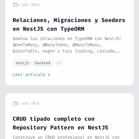
3 abr 2026
Relaciones, Migraciones y Seeders
en NestJS con TypeORM
Domina las relaciones en TypeORM con NestJS:
@OneToMany, @ManyToOne, @ManyToMany,
@JoinTable, eager y lazy loading, cascade,
migraciones con TypeORM CLI, DataSource
config y seeders tipados. Serie NestJS #9.
nestjs
backend
+2
Leer artículo
1 abr 2026
CRUD tipado completo con
Repository Pattern en NestJS
Construye un CRUD profesional en NestJS con