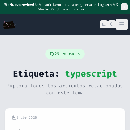
🚨
¡Nueva review!
✨ Mi ratón favorito para programar: el
Logitech MX
Master 3S
. ¡Échale un ojo! 👀
Op
29 entradas
Etiqueta:
typescript
Explora todos los artículos relacionados
con este tema
6 abr 2026