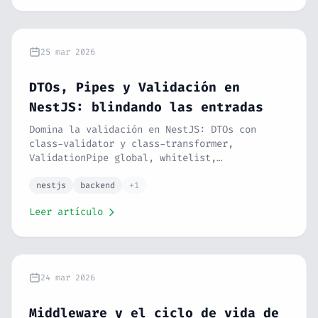
25 mar 2026
DTOs, Pipes y Validación en
NestJS: blindando las entradas
Domina la validación en NestJS: DTOs con
class-validator y class-transformer,
ValidationPipe global, whitelist,
forbidNonWhitelisted, ParseIntPipe,
ParseUUIDPipe, custom pipes y mapped types.
nestjs
backend
+1
Serie NestJS #6.
Leer artículo
24 mar 2026
Middleware y el ciclo de vida de