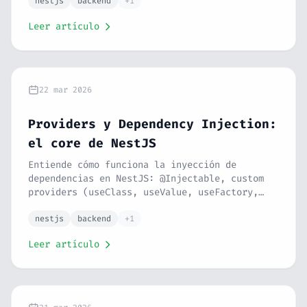
forRootAsync(). Serie NestJS #4.
nestjs
backend
+1
Leer artículo
22 mar 2026
Providers y Dependency Injection:
el core de NestJS
Entiende cómo funciona la inyección de
dependencias en NestJS: @Injectable, custom
providers (useClass, useValue, useFactory,
useExisting), injection tokens, scopes y cómo
NestJS resuelve el árbol de dependencias.
nestjs
backend
+1
Serie NestJS #3.
Leer artículo