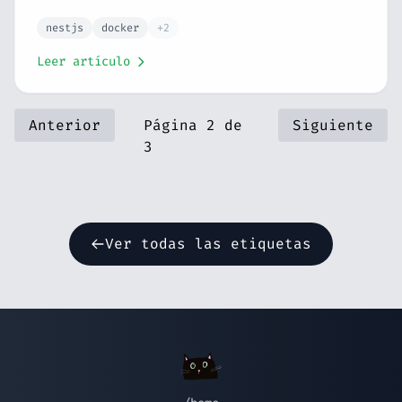
cero. Hello World tipado, estructura de
carpetas y primer endpoint funcionando en
nestjs
docker
+2
contenedores.
Leer artículo
Anterior
Página 2 de
Siguiente
3
Ver todas las etiquetas