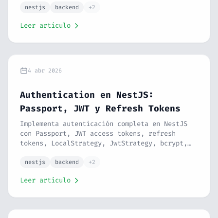
tipado. Autorización real para tu API. Serie
nestjs
backend
+2
NestJS #11.
Leer artículo
4 abr 2026
Authentication en NestJS:
Passport, JWT y Refresh Tokens
Implementa autenticación completa en NestJS
con Passport, JWT access tokens, refresh
tokens, LocalStrategy, JwtStrategy, bcrypt,
login, registro y AuthGuard. Seguridad real
para tu API. Serie NestJS #10.
nestjs
backend
+2
Leer artículo