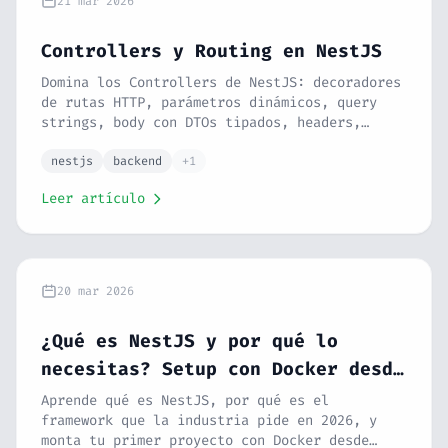
21 mar 2026
Controllers y Routing en NestJS
Domina los Controllers de NestJS: decoradores
de rutas HTTP, parámetros dinámicos, query
strings, body con DTOs tipados, headers,
status codes, redirects y cómo organizar las
rutas de tu API como un profesional. Serie
nestjs
backend
+1
NestJS #2.
Leer artículo
20 mar 2026
¿Qué es NestJS y por qué lo
necesitas? Setup con Docker desde
cero
Aprende qué es NestJS, por qué es el
framework que la industria pide en 2026, y
monta tu primer proyecto con Docker desde