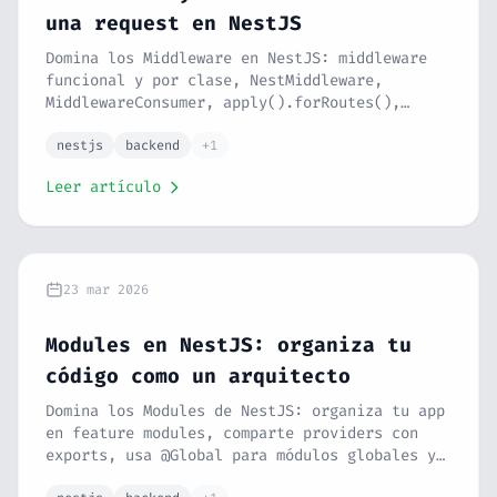
una request en NestJS
Domina los Middleware en NestJS: middleware
funcional y por clase, NestMiddleware,
MiddlewareConsumer, apply().forRoutes(),
exclude(), middleware global y el ciclo de
vida completo de una request. Serie NestJS
nestjs
backend
+1
#5.
Leer artículo
23 mar 2026
Modules en NestJS: organiza tu
código como un arquitecto
Domina los Modules de NestJS: organiza tu app
en feature modules, comparte providers con
exports, usa @Global para módulos globales y
crea módulos dinámicos con forRoot() y