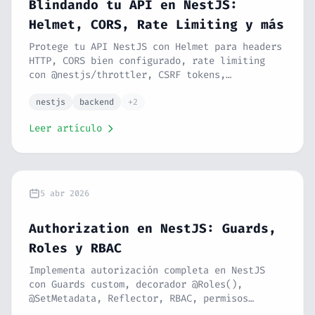
Blindando tu API en NestJS:
Helmet, CORS, Rate Limiting y más
Protege tu API NestJS con Helmet para headers
HTTP, CORS bien configurado, rate limiting
con @nestjs/throttler, CSRF tokens,
compresión y defensa contra los ataques más
comunes. Seguridad perimetral real. Serie
nestjs
backend
+2
NestJS #12.
Leer artículo
5 abr 2026
Authorization en NestJS: Guards,
Roles y RBAC
Implementa autorización completa en NestJS
con Guards custom, decorador @Roles(),
@SetMetadata, Reflector, RBAC, permisos
granulares con CASL y control de acceso