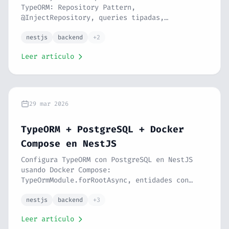
TypeORM: Repository Pattern,
@InjectRepository, queries tipadas,
paginación, filtros dinámicos, soft delete,
transacciones con QueryRunner y respuestas
nestjs
backend
+2
tipadas. Serie NestJS #8.
Leer artículo
29 mar 2026
TypeORM + PostgreSQL + Docker
Compose en NestJS
Configura TypeORM con PostgreSQL en NestJS
usando Docker Compose:
TypeOrmModule.forRootAsync, entidades con
@Entity, @Column, @PrimaryGeneratedColumn,
tipos de columna, índices, @nestjs/config y
nestjs
backend
+3
pgAdmin. Serie NestJS #7.
Leer artículo