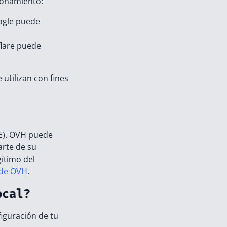
cionamiento:
oogle puede
flare puede
 utilizan con fines
UE). OVH puede
arte de su
gítimo del
 de OVH
.
ocal?
iguración de tu