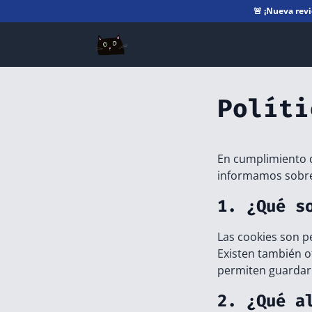
🚨
¡Nueva rev
Políti
En cumplimiento d
informamos sobre 
1. ¿Qué s
Las cookies son p
Existen también 
permiten guardar 
2. ¿Qué a