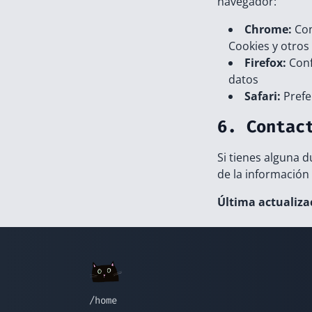
navegador:
Chrome:
Con
Cookies y otros 
Firefox:
Conf
datos
Safari:
Prefe
6. Contac
Si tienes alguna d
de la información
Última actualiza
/home