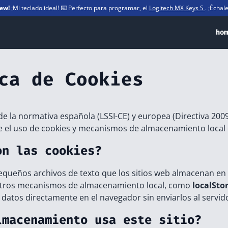
iew!
¡Mi teclado ideal! ⌨️ Perfecto para programar, el
Logitech MX Keys S
. ¡Échal
hom
ca de Cookies
e la normativa española (LSSI-CE) y europea (Directiva 200
el uso de cookies y mecanismos de almacenamiento local e
on las cookies?
equeños archivos de texto que los sitios web almacenan en
otros mecanismos de almacenamiento local, como
localSto
datos directamente en el navegador sin enviarlos al servid
lmacenamiento usa este sitio?