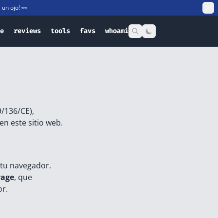
e un ojo! 👀
e
reviews
tools
favs
whoami
9/136/CE),
n este sitio web.
 tu navegador.
rage
, que
or.