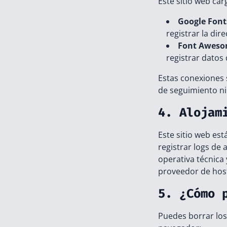
Este sitio web ca
Google Font
registrar la dir
Font Awes
registrar datos
Estas conexiones s
de seguimiento ni 
4. Alojam
Este sitio web es
registrar logs de 
operativa técnica 
proveedor de host
5. ¿Cómo 
Puedes borrar los