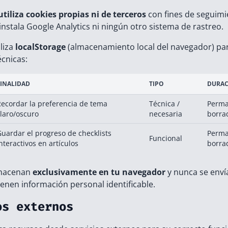
utiliza cookies propias ni de terceros
con fines de seguimie
instala Google Analytics ni ningún otro sistema de rastreo.
liza
localStorage
(almacenamiento local del navegador) par
écnicas:
FINALIDAD
TIPO
DURA
Recordar la preferencia de tema
Técnica /
Perma
laro/oscuro
necesaria
borra
uardar el progreso de checklists
Perma
Funcional
nteractivos en artículos
borra
lmacenan
exclusivamente en tu navegador
y nunca se envía
ienen información personal identificable.
os externos