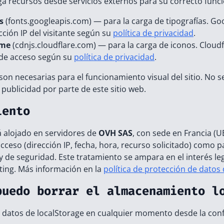
rga recursos desde servicios externos para su correcto fun
s
(fonts.googleapis.com) — para la carga de tipografías. G
ección IP del visitante según su
política de privacidad
.
ome
(cdnjs.cloudflare.com) — para la carga de iconos. Cloud
 de acceso según su
política de privacidad
.
on necesarias para el funcionamiento visual del sitio. No se
publicidad por parte de este sitio web.
iento
tá alojado en servidores de
OVH SAS
, con sede en Francia (
acceso (dirección IP, fecha, hora, recurso solicitado) como p
y de seguridad. Este tratamiento se ampara en el interés le
ing. Más información en la
política de protección de datos
puedo borrar el almacenamiento l
 datos de localStorage en cualquier momento desde la conf