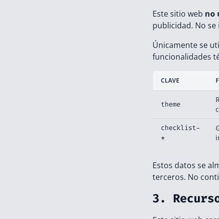
Este sitio web
no 
publicidad. No se 
Únicamente se uti
funcionalidades t
CLAVE
theme
c
checklist-
G
i
*
Estos datos se a
terceros. No cont
3. Recurs