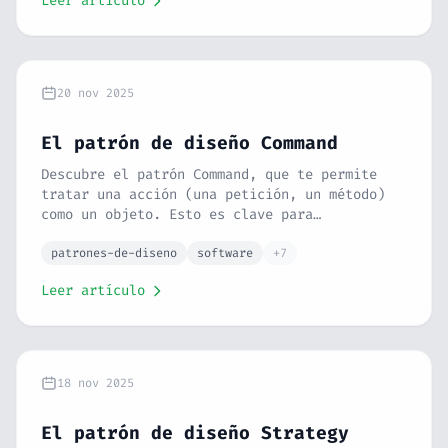
Leer artículo
procesar reglas complejas de forma
estructurada.
20 nov 2025
El patrón de diseño Command
Descubre el patrón Command, que te permite
tratar una acción (una petición, un método)
como un objeto. Esto es clave para
funcionalidades como deshacer, colas de
tareas y registros de actividad. Lo
patrones-de-diseno
software
+7
explicamos con la analogía del control
Leer artículo
remoto.
18 nov 2025
El patrón de diseño Strategy