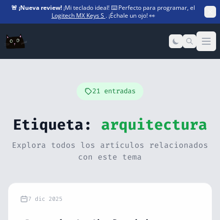
🚨
¡Nueva review!
¡Mi teclado ideal! ⌨️ Perfecto para programar, el
Logitech MX Keys S
. ¡Échale un ojo! 👀
Op
21 entradas
Etiqueta:
arquitectura
Explora todos los artículos relacionados
con este tema
7 dic 2025