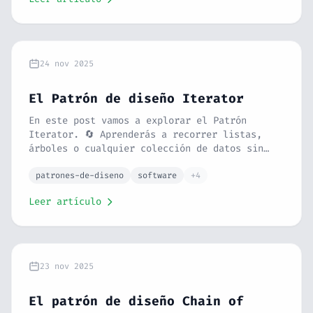
condicionales gigantes.
24 nov 2025
El Patrón de diseño Iterator
En este post vamos a explorar el Patrón
Iterator. 🔄 Aprenderás a recorrer listas,
árboles o cualquier colección de datos sin
preocuparte de su estructura interna. Con la
analogía del mando a distancia de la TV y un
patrones-de-diseno
software
+4
ejemplo práctico en PHP, verás cómo
Leer artículo
estandarizar el acceso a tus datos.
23 nov 2025
El patrón de diseño Chain of