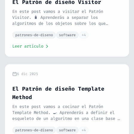
El Patrón de diseño Visitor
En este post vamos a visitar el Patrón
Visitor. 🧳 Aprenderás a separar los
algoritmos de los objetos sobre los que
operan. Con la analogía de un turista
visitando una ciudad y un ejemplo de
patrones-de-diseno
software
+4
exportación en PHP, verás cómo cumplir el
Leer artículo
principio Open/Closed a rajatabla.
6 dic 2025
El Patrón de diseño Template
Method
En este post vamos a cocinar el Patrón
Template Method. 🍳 Aprenderás a definir el
esqueleto de un algoritmo en una clase base y
dejar que las subclases rellenen los
detalles. Con la analogía de una receta de
patrones-de-diseno
software
+4