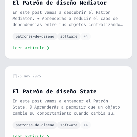
El Patrón de diseño Mediator
En este post vamos a descubrir el Patrón
Mediator. ✈️ Aprenderás a reducir el caos de
dependencias entre tus objetos centralizando
su comunicación. Con la analogía de una torre
de control y un ejemplo de chat en PHP, verás
patrones-de-diseno
software
+4
cómo poner orden en tu código.
Leer artículo
25 nov 2025
El Patrón de diseño State
En este post vamos a entender el Patrón
State. 🚦 Aprenderás a permitir que un objeto
cambie su comportamiento cuando cambia su
estado interno. Con la analogía de un
semáforo o un móvil bloqueado y un ejemplo
patrones-de-diseno
software
+4
práctico en PHP, verás cómo eliminar esos
Leer artículo