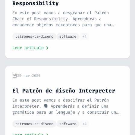
Responsibility
En este post vamos a desgranar el Patrón
Chain of Responsibility. Aprenderás a
encadenar objetos receptores para que una
petición vaya pasando de uno a otro hasta que
alguien se digne a procesarla. Con analogías,
patrones-de-diseno
software
+4
un ejemplo completo en PHP, comparativa con
Leer artículo
otros patrones, relación con SOLID, errores
comunes y casos de uso reales como middleware
y validación.
22 nov 2025
El Patrón de diseño Interpreter
En este post vamos a descifrar el Patrón
Interpreter. 🗣️ Aprenderás a definir una
gramática para un lenguaje y a construir un
intérprete para procesarlo. Con la analogía
de un músico leyendo una partitura y un
patrones-de-diseno
software
+4
ejemplo de calculadora en PHP, verás cómo