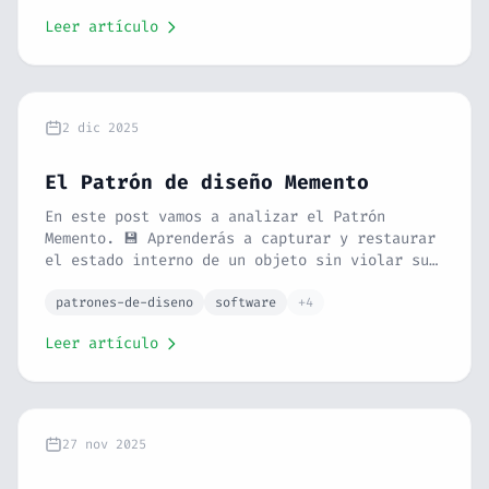
cocina y un ejemplo en PHP, verás cómo
Leer artículo
reutilizar código de forma inteligente.
2 dic 2025
El Patrón de diseño Memento
En este post vamos a analizar el Patrón
Memento. 💾 Aprenderás a capturar y restaurar
el estado interno de un objeto sin violar su
encapsulamiento. Con la analogía de los
puntos de guardado en videojuegos y un
patrones-de-diseno
software
+4
ejemplo de editor de texto en PHP, verás cómo
Leer artículo
implementar la función "Deshacer" de forma
elegante.
27 nov 2025