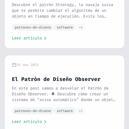
Descubre el patrón Strategy, la navaja suiza
que te permite cambiar el algoritmo de un
objeto en tiempo de ejecución. Evita los
bloques IF/ELSE gigantes y crea software
flexible usando la analogía de los métodos de
patrones-de-diseno
software
+6
pago.
Leer artículo
16 nov 2025
El Patrón de Diseño Observer
En este post vamos a desvelar el Patrón de
Diseño Observer. 🔔 Descubre cómo crear un
sistema de "aviso automático" donde un objeto
(el Sujeto) notifica a una lista de otros
objetos (los Observadores) cada vez que su
patrones-de-diseno
software
+6
estado cambia. Con la analogía de la prensa
Leer artículo
rosa y los fans, y un ejemplo de un sistema
de notificaciones de un blog en PHP,