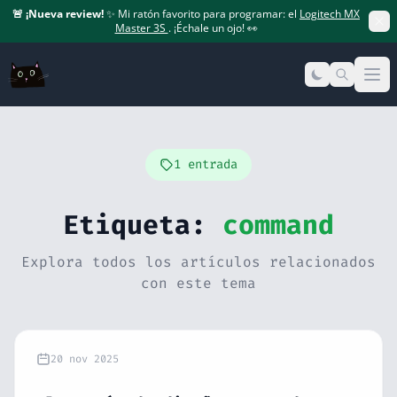
🚨
¡Nueva review!
✨ Mi ratón favorito para programar: el
Logitech MX
Master 3S
. ¡Échale un ojo! 👀
Op
1 entrada
Etiqueta:
command
Explora todos los artículos relacionados
con este tema
20 nov 2025