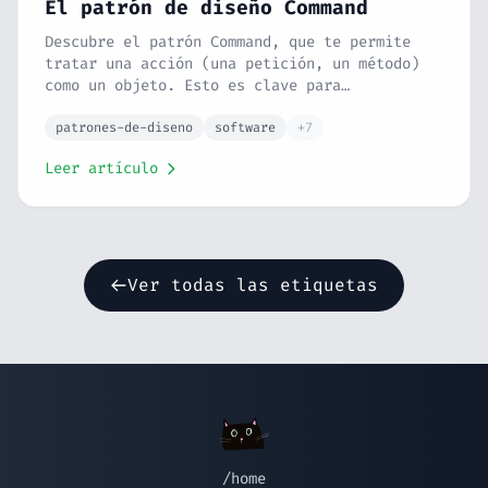
El patrón de diseño Command
Descubre el patrón Command, que te permite
tratar una acción (una petición, un método)
como un objeto. Esto es clave para
funcionalidades como deshacer, colas de
tareas y registros de actividad. Lo
patrones-de-diseno
software
+7
explicamos con la analogía del control
Leer artículo
remoto.
Ver todas las etiquetas
/home