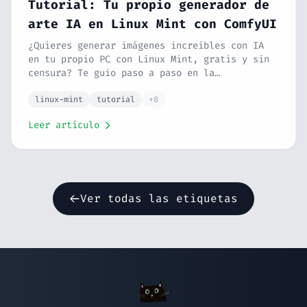
Tutorial: Tu propio generador de
arte IA en Linux Mint con ComfyUI
¿Quieres generar imágenes increíbles con IA
en tu propio PC con Linux Mint, gratis y sin
censura? Te guio paso a paso en la
instalación de ComfyUI. Domaremos los drivers
y las dependencias de Python para que tú solo
linux-mint
tutorial
+8
te preocupes de crear. Cubrimos tanto
Leer artículo
gráficas NVIDIA (CUDA) como AMD (ROCm).
Ver todas las etiquetas