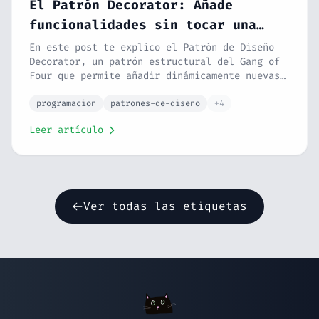
El Patrón Decorator: Añade
funcionalidades sin tocar una
sola línea del original
En este post te explico el Patrón de Diseño
Decorator, un patrón estructural del Gang of
Four que permite añadir dinámicamente nuevas
responsabilidades a un objeto sin
modificarlo. Con ejemplos en PHP (café,
programacion
patrones-de-diseno
+4
procesamiento de datos, middleware HTTP),
Leer artículo
ventajas, desventajas, relación con SOLID y
casos de uso reales.
Ver todas las etiquetas