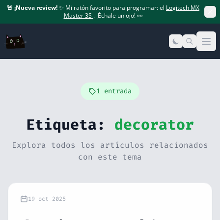
🚨
¡Nueva review!
✨ Mi ratón favorito para programar: el
Logitech MX
Master 3S
. ¡Échale un ojo! 👀
Op
1 entrada
Etiqueta:
decorator
Explora todos los artículos relacionados
con este tema
19 oct 2025