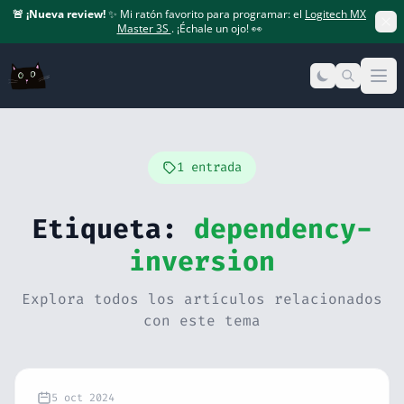
🚨
¡Nueva review!
✨ Mi ratón favorito para programar: el
Logitech MX
Master 3S
. ¡Échale un ojo! 👀
Op
1 entrada
Etiqueta:
dependency-
inversion
Explora todos los artículos relacionados
con este tema
5 oct 2024