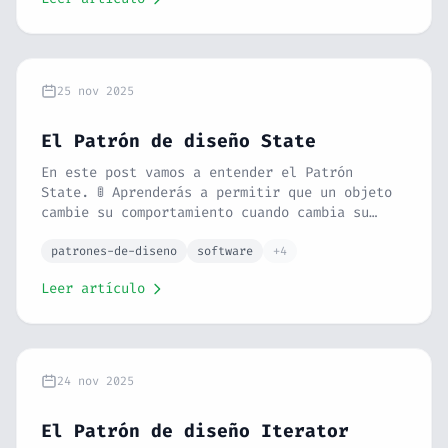
25 nov 2025
El Patrón de diseño State
En este post vamos a entender el Patrón
State. 🚦 Aprenderás a permitir que un objeto
cambie su comportamiento cuando cambia su
estado interno. Con la analogía de un
semáforo o un móvil bloqueado y un ejemplo
patrones-de-diseno
software
+4
práctico en PHP, verás cómo eliminar esos
Leer artículo
condicionales gigantes.
24 nov 2025
El Patrón de diseño Iterator