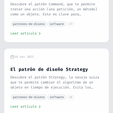
Descubre el patrón Command, que te permite
tratar una acción (una petición, un método)
como un objeto. Esto es clave para
funcionalidades como deshacer, colas de
tareas y registros de actividad. Lo
patrones-de-diseno
software
+7
explicamos con la analogía del control
Leer artículo
remoto.
18 nov 2025
El patrón de diseño Strategy
Descubre el patrón Strategy, la navaja suiza
que te permite cambiar el algoritmo de un
objeto en tiempo de ejecución. Evita los
bloques IF/ELSE gigantes y crea software
flexible usando la analogía de los métodos de
patrones-de-diseno
software
+6
pago.
Leer artículo