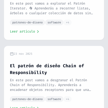
En este post vamos a explorar el Patrón
Iterator. 🔄 Aprenderás a recorrer listas,
árboles o cualquier colección de datos sin
preocuparte de su estructura interna. Con la
analogía del mando a distancia de la TV y un
patrones-de-diseno
software
+4
ejemplo práctico en PHP, verás cómo
Leer artículo
estandarizar el acceso a tus datos.
23 nov 2025
El patrón de diseño Chain of
Responsibility
En este post vamos a desgranar el Patrón
Chain of Responsibility. Aprenderás a
encadenar objetos receptores para que una
petición vaya pasando de uno a otro hasta que
alguien se digne a procesarla. Con analogías,
patrones-de-diseno
software
+4
un ejemplo completo en PHP, comparativa con