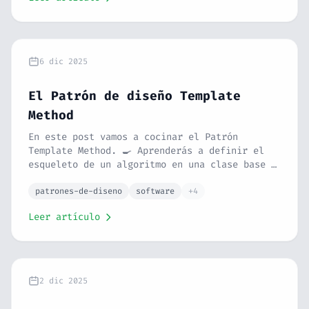
principio Open/Closed a rajatabla.
6 dic 2025
El Patrón de diseño Template
Method
En este post vamos a cocinar el Patrón
Template Method. 🍳 Aprenderás a definir el
esqueleto de un algoritmo en una clase base y
dejar que las subclases rellenen los
detalles. Con la analogía de una receta de
patrones-de-diseno
software
+4
cocina y un ejemplo en PHP, verás cómo
Leer artículo
reutilizar código de forma inteligente.
2 dic 2025