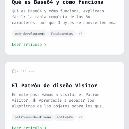
Qué es Base64 y cómo funciona
Qué es Base64 y cómo funciona, explicado
fácil: la tabla completa de los 64
caracteres, por qué 3 bytes se convierten en
4 caracteres, qué significa el "==" del final
y para qué se usa hoy (emails, JWT, Data
web-development
fundamentos
+5
URIs). Con ejemplos en JavaScript, PHP y
Leer artículo
Python.
7 dic 2025
El Patrón de diseño Visitor
En este post vamos a visitar el Patrón
Visitor. 🧳 Aprenderás a separar los
algoritmos de los objetos sobre los que
operan. Con la analogía de un turista
visitando una ciudad y un ejemplo de
patrones-de-diseno
software
+4
exportación en PHP, verás cómo cumplir el
Leer artículo