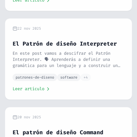
Leer artículo
otros patrones, relación con SOLID, errores
comunes y casos de uso reales como middleware
y validación.
22 nov 2025
El Patrón de diseño Interpreter
En este post vamos a descifrar el Patrón
Interpreter. 🗣️ Aprenderás a definir una
gramática para un lenguaje y a construir un
intérprete para procesarlo. Con la analogía
de un músico leyendo una partitura y un
patrones-de-diseno
software
+4
ejemplo de calculadora en PHP, verás cómo
Leer artículo
procesar reglas complejas de forma
estructurada.
20 nov 2025
El patrón de diseño Command