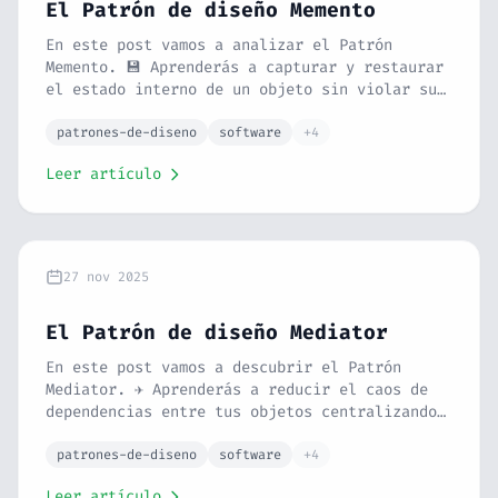
El Patrón de diseño Memento
En este post vamos a analizar el Patrón
Memento. 💾 Aprenderás a capturar y restaurar
el estado interno de un objeto sin violar su
encapsulamiento. Con la analogía de los
puntos de guardado en videojuegos y un
patrones-de-diseno
software
+4
ejemplo de editor de texto en PHP, verás cómo
Leer artículo
implementar la función "Deshacer" de forma
elegante.
27 nov 2025
El Patrón de diseño Mediator
En este post vamos a descubrir el Patrón
Mediator. ✈️ Aprenderás a reducir el caos de
dependencias entre tus objetos centralizando
su comunicación. Con la analogía de una torre
de control y un ejemplo de chat en PHP, verás
patrones-de-diseno
software
+4
cómo poner orden en tu código.
Leer artículo