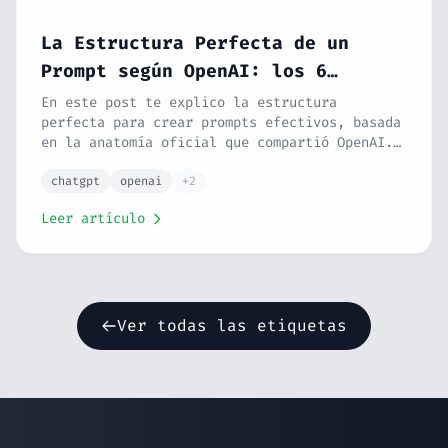
La Estructura Perfecta de un
Prompt según OpenAI: los 6
elementos clave
En este post te explico la estructura
perfecta para crear prompts efectivos, basada
en la anatomía oficial que compartió OpenAI.
Siguiendo 6 elementos clave (rol, tarea,
contexto, razonamiento, formato y
chatgpt
openai
+2
condiciones) conseguirás que la IA entienda
Leer artículo
exactamente lo que necesitas. Con ejemplos
prácticos, errores comunes y una plantilla
que puedes copiar.
Ver todas las etiquetas