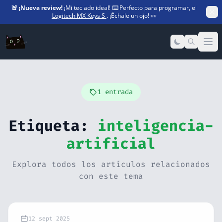
🚨
¡Nueva review!
¡Mi teclado ideal! ⌨️ Perfecto para programar, el
Logitech MX Keys S
. ¡Échale un ojo! 👀
Op
1 entrada
Etiqueta:
inteligencia-
artificial
Explora todos los artículos relacionados
con este tema
12 sept 2025