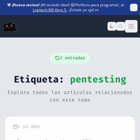
🚨
¡Nueva review!
¡Mi teclado ideal! ⌨️ Perfecto para programar, el
Logitech MX Keys S
. ¡Échale un ojo! 👀
Op
2 entradas
Etiqueta:
pentesting
Explora todos los artículos relacionados
con este tema
4 jul 2026