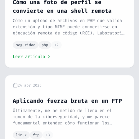
Cómo una foto de perfil se
convierte en una shell remota
Cómo un upload de archivos en PHP que valida
extensión y tipo MIME puede convertirse en
ejecución remota de código (RCE). Laboratorio
reproducible con Docker, el ataque paso a
paso y las capas de defensa que lo paran de
seguridad
php
+2
verdad.
Leer artículo
24 abr 2025
Aplicando fuerza bruta en un FTP
Últimamente, me he metido de lleno en el
mundo de la ciberseguridad, y me parece
fundamental entender cómo funcionan los
ataques para poder defenderse mejor. 🛡️ En
este post, te explico cómo realizar una
linux
ftp
+3