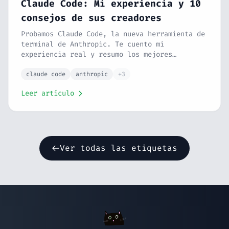
Claude Code: Mi experiencia y 10
consejos de sus creadores
Probamos Claude Code, la nueva herramienta de
terminal de Anthropic. Te cuento mi
experiencia real y resumo los mejores
consejos de Boris Cherny para mejorar tu
flujo de trabajo.
claude code
anthropic
+3
Leer artículo
Ver todas las etiquetas