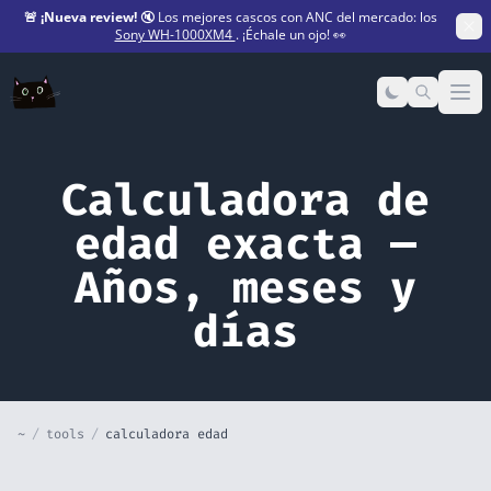
🚨
¡Nueva review!
🔇 Los mejores cascos con ANC del mercado: los
Sony WH-1000XM4
. ¡Échale un ojo! 👀
Op
Calculadora de
edad exacta —
Años, meses y
días
~
/
tools
/
calculadora edad