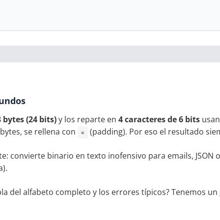
gundos
3 bytes (24 bits)
y los reparte en
4 caracteres de 6 bits
usand
 bytes, se rellena con
(padding). Por eso el resultado si
=
e: convierte binario en texto inofensivo para emails, JSON o
a).
bla del alfabeto completo y los errores típicos? Tenemos un