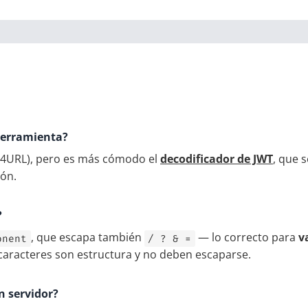
herramienta?
64URL), pero es más cómodo el
decodificador de JWT
, que 
ión.
?
, que escapa también
— lo correcto para
v
onent
/ ? & =
aracteres son estructura y no deben escaparse.
n servidor?