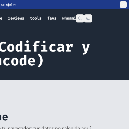
e un ojo! 👀
e
reviews
tools
favs
whoami
Codificar y
ncode)
ne
 tu navegador: tus datos no salen de aquí.