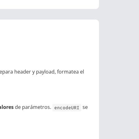
separa header y payload, formatea el
alores
de parámetros.
se
encodeURI