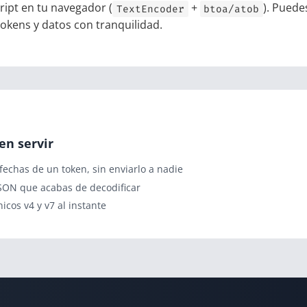
ript en tu navegador (
+
). Puede
TextEncoder
btoa/atob
tokens y datos con tranquilidad.
en servir
echas de un token, sin enviarlo a nadie
JSON que acabas de decodificar
icos v4 y v7 al instante