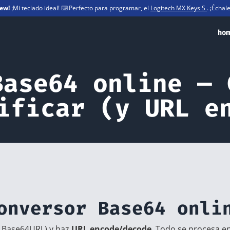
iew!
¡Mi teclado ideal! ⌨️ Perfecto para programar, el
Logitech MX Keys S
. ¡Échal
hom
Base64 online — 
ificar (y URL e
onversor Base64 onli
y Base64URL) y haz
URL encode/decode
. Todo se procesa en