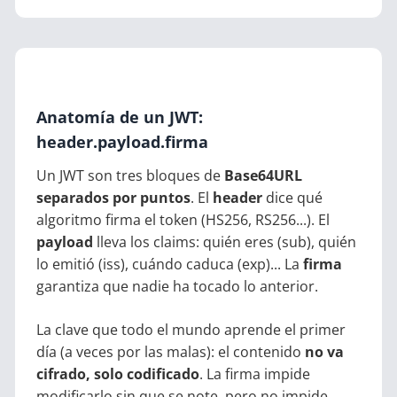
Anatomía de un JWT:
header.payload.firma
Un JWT son tres bloques de
Base64URL
separados por puntos
. El
header
dice qué
algoritmo firma el token (HS256, RS256...). El
payload
lleva los claims: quién eres (sub), quién
lo emitió (iss), cuándo caduca (exp)... La
firma
garantiza que nadie ha tocado lo anterior.
La clave que todo el mundo aprende el primer
día (a veces por las malas): el contenido
no va
cifrado, solo codificado
. La firma impide
modificarlo sin que se note, pero no impide