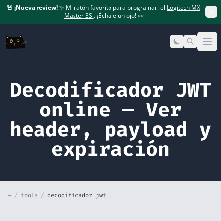
🚨
¡Nueva review!
✨ Mi ratón favorito para programar: el
Logitech MX
Master 3S
. ¡Échale un ojo! 👀
Op
Decodificador JWT
online — Ver
header, payload y
expiración
~
/
tools
/
decodificador jwt