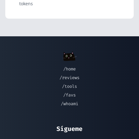
tokens
/home
/reviews
/tools
/favs
/whoami
Sígueme