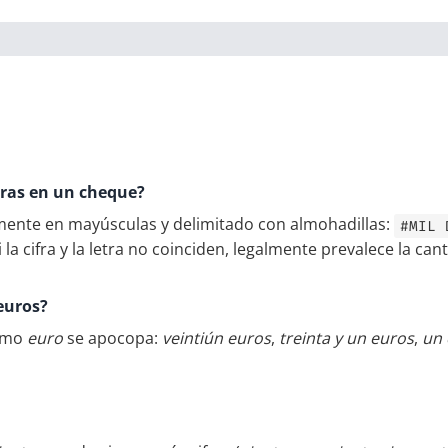
tras en un cheque?
mente en mayúsculas y delimitado con almohadillas:
#MIL 
Si la cifra y la letra no coinciden, legalmente prevalece la can
 euros?
como
euro
se apocopa:
veintiún euros
,
treinta y un euros
,
un 