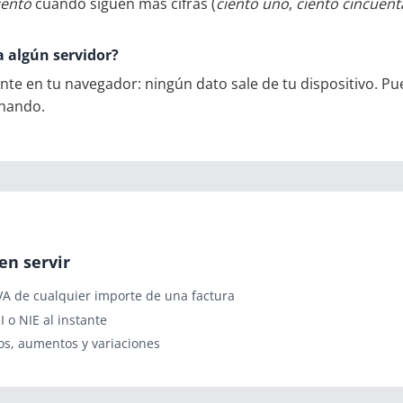
iento
cuando siguen más cifras (
ciento uno
,
ciento cincuent
a algún servidor?
nte en tu navegador: ningún dato sale de tu dispositivo.
onando.
en servir
VA de cualquier importe de una factura
I o NIE al instante
s, aumentos y variaciones