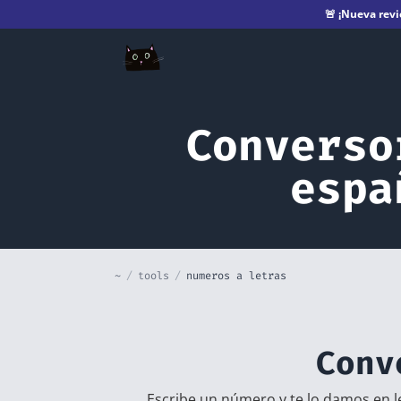
🚨
¡Nueva revi
Converso
espa
~
/
tools
/
numeros a letras
Conv
Escribe un número y te lo damos en l