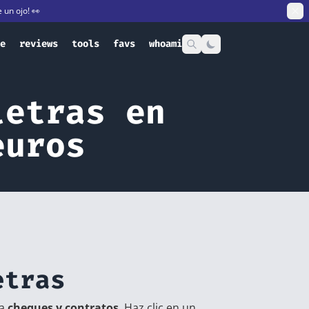
e un ojo! 👀
e
reviews
tools
favs
whoami
letras en
euros
etras
ra
cheques y contratos
. Haz clic en un