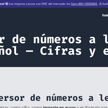
ew!
🔇 Los mejores cascos con ANC del mercado: los
Sony WH-1000XM4
. ¡Échal
hom
r de números a 
ñol — Cifras y 
ersor de números a l
etras: como cifra, como
importe en euros
y en formato pa