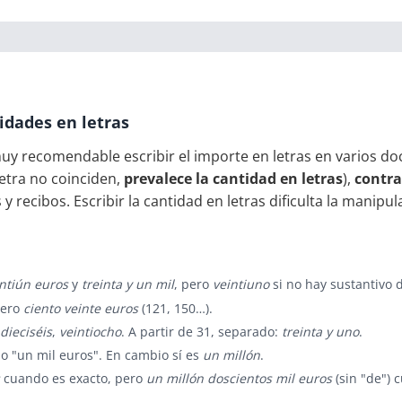
idades en letras
muy recomendable escribir el importe en letras en varios 
 letra no coinciden,
prevalece la cantidad en letras
),
contra
 y recibos. Escribir la cantidad en letras dificulta la manip
ntiún euros
y
treinta y un mil
, pero
veintiuno
si no hay sustantivo d
pero
ciento veinte euros
(121, 150…).
dieciséis
,
veintiocho
. A partir de 31, separado:
treinta y uno
.
no "un mil euros". En cambio sí es
un millón
.
cuando es exacto, pero
un millón doscientos mil euros
(sin "de") 