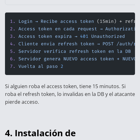
1.
 Login
 →
 Recibe
 access
 token
 (15min) + refre
2.
 Access
 token
 en
 cada
 request
 →
 Authorizatio
3.
 Access
 token
 expira
 →
 401
 Unauthorized
4.
 Cliente
 envía
 refresh
 token
 →
 POST
 /auth/re
5.
 Servidor
 verifica
 refresh
 token
 en
 la
 DB
6.
 Servidor
 genera
 NUEVO
 access
 token
 +
 NUEVO
 
7.
 Vuelta
 al
 paso
 2
Si alguien roba el access token, tiene 15 minutos. Si
roba el refresh token, lo invalidas en la DB y el atacante
pierde acceso.
4. Instalación de