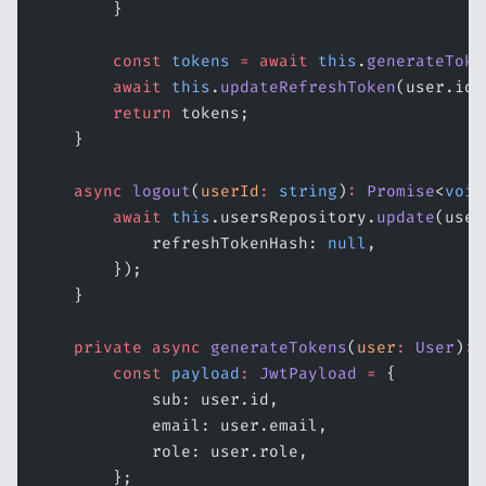
        }
        const
 tokens
 =
 await
 this
.
generateToke
        await
 this
.
updateRefreshToken
(user.id,
        return
 tokens;
    }
    async
 logout
(
userId
:
 string
)
:
 Promise
<
void
        await
 this
.usersRepository.
update
(user
            refreshTokenHash: 
null
,
        });
    }
    private
 async
 generateTokens
(
user
:
 User
)
:
 
        const
 payload
:
 JwtPayload
 =
 {
            sub: user.id,
            email: user.email,
            role: user.role,
        };