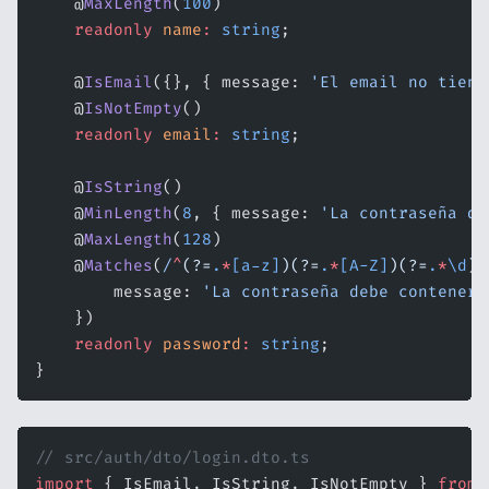
    @
MaxLength
(
100
)
    readonly
 name
:
 string
;
    @
IsEmail
({}, { message: 
'El email no tiene
    @
IsNotEmpty
()
    readonly
 email
:
 string
;
    @
IsString
()
    @
MinLength
(
8
, { message: 
'La contraseña de
    @
MaxLength
(
128
)
    @
Matches
(
/
^
(?=
.
*
[a-z]
)(?=
.
*
[A-Z]
)(?=
.
*
\d
)
/
        message: 
'La contraseña debe contener 
    })
    readonly
 password
:
 string
;
}
// src/auth/dto/login.dto.ts
import
 { IsEmail, IsString, IsNotEmpty } 
from
 