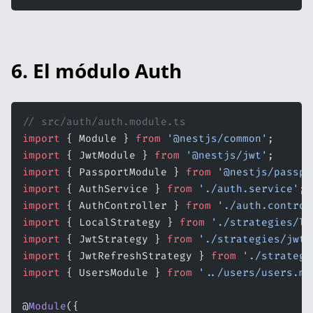
6. El módulo Auth
// src/auth/auth.module.ts
import
 { Module } 
from
 '@nestjs/common'
;
import
 { JwtModule } 
from
 '@nestjs/jwt'
;
import
 { PassportModule } 
from
 '@nestjs/passpo
import
 { AuthService } 
from
 './auth.service'
;
import
 { AuthController } 
from
 './auth.control
import
 { LocalStrategy } 
from
 './strategies/lo
import
 { JwtStrategy } 
from
 './strategies/jwt.
import
 { JwtRefreshStrategy } 
from
 './strategi
import
 { UsersModule } 
from
 '../users/users.mo
@
Module
({