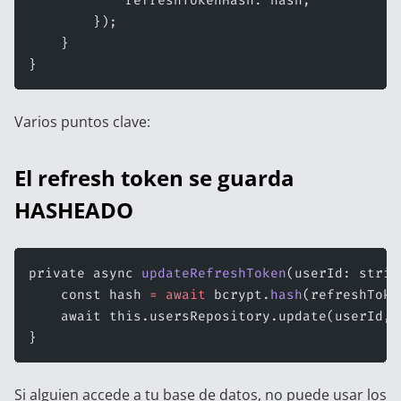
            refreshTokenHash: hash,
        });
    }
}
Varios puntos clave:
El refresh token se guarda
HASHEADO
private async 
updateRefreshToken
(userId: strin
    const hash 
=
 await
 bcrypt.
hash
(refreshToke
    await this.usersRepository.update(userId, 
}
Si alguien accede a tu base de datos, no puede usar los