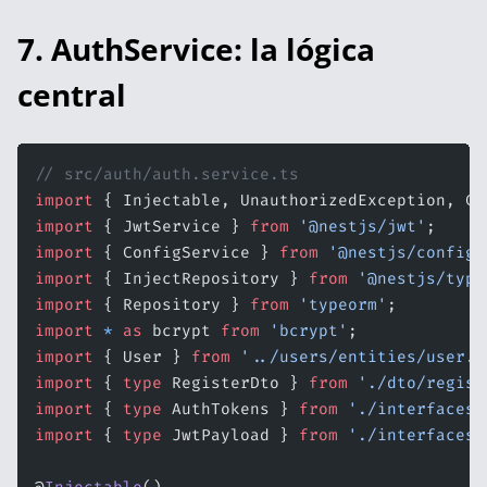
7. AuthService: la lógica
central
// src/auth/auth.service.ts
import
 { Injectable, UnauthorizedException, Co
import
 { JwtService } 
from
 '@nestjs/jwt'
;
import
 { ConfigService } 
from
 '@nestjs/config'
import
 { InjectRepository } 
from
 '@nestjs/type
import
 { Repository } 
from
 'typeorm'
;
import
 *
 as
 bcrypt 
from
 'bcrypt'
;
import
 { User } 
from
 '../users/entities/user.e
import
 { 
type
 RegisterDto } 
from
 './dto/regist
import
 { 
type
 AuthTokens } 
from
 './interfaces/
import
 { 
type
 JwtPayload } 
from
 './interfaces/