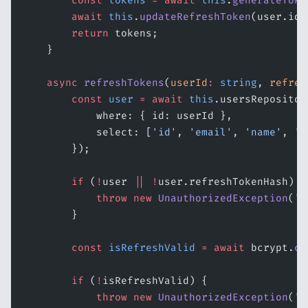
        const
 tokens
 =
 await
 this
.
generateToke
        await
 this
.
updateRefreshToken
(user.id,
        return
 tokens;
    }
    async
 refreshTokens
(
userId
:
 string
, 
refres
        const
 user
 =
 await
 this
.usersRepositor
            where: { id: userId },
            select: [
'id'
, 
'email'
, 
'name'
, 
'r
        });
        if
 (
!
user 
||
 !
user.refreshTokenHash) {
            throw
 new
 UnauthorizedException
(
'A
        }
        const
 isRefreshValid
 =
 await
 bcrypt.
co
        if
 (
!
isRefreshValid) {
            throw
 new
 UnauthorizedException
(
'R