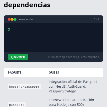
dependencias
Instalación
0 / 2
$
Ejecutar ▶
Pulsa para ejecutar el siguiente comando
PAQUETE
QUÉ ES
Integración oficial de Passport
con NestJS. AuthGuard,
@nestjs/passport
PassportStrategy
Framework de autenticación
para Node.js con 500+
passport