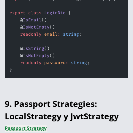
export
 class
 LoginDto
 {
    @
IsEmail
()
    @
IsNotEmpty
()
    readonly
 email
:
 string
;
    @
IsString
()
    @
IsNotEmpty
()
    readonly
 password
:
 string
;
}
9. Passport Strategies:
LocalStrategy y JwtStrategy
Passport Strategy