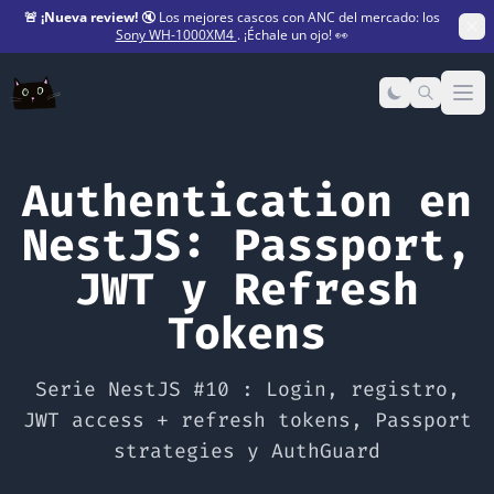
🚨
¡Nueva review!
🔇 Los mejores cascos con ANC del mercado: los
Sony WH-1000XM4
. ¡Échale un ojo! 👀
Op
Authentication en
NestJS: Passport,
JWT y Refresh
Tokens
Serie NestJS #10 : Login, registro,
JWT access + refresh tokens, Passport
strategies y AuthGuard