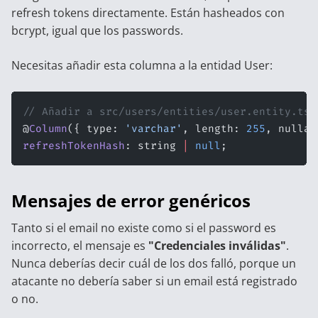
refresh tokens directamente. Están hasheados con
bcrypt, igual que los passwords.
Necesitas añadir esta columna a la entidad User:
// Añadir a src/users/entities/user.entity.ts
@
Column
({ type: 
'varchar'
, length: 
255
, nullab
refreshTokenHash
: string 
|
 null
;
Mensajes de error genéricos
Tanto si el email no existe como si el password es
incorrecto, el mensaje es
"Credenciales inválidas"
.
Nunca deberías decir cuál de los dos falló, porque un
atacante no debería saber si un email está registrado
o no.