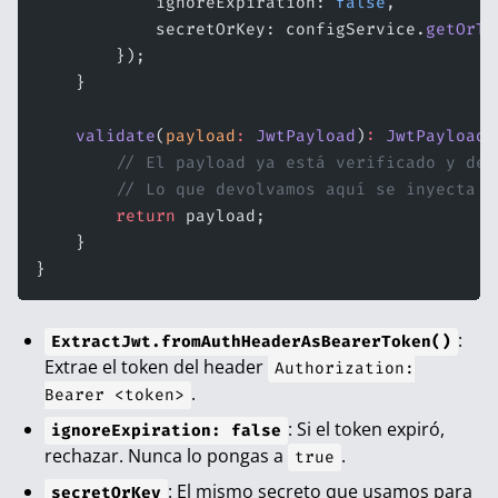
            ignoreExpiration: 
false
,
            secretOrKey: configService.
getOrTh
        });
    }
    validate
(
payload
:
 JwtPayload
)
:
 JwtPayload
 
        // El payload ya está verificado y dec
        // Lo que devolvamos aquí se inyecta e
        return
 payload;
    }
}
:
ExtractJwt.fromAuthHeaderAsBearerToken()
Extrae el token del header
Authorization:
.
Bearer <token>
: Si el token expiró,
ignoreExpiration: false
rechazar. Nunca lo pongas a
.
true
: El mismo secreto que usamos para
secretOrKey