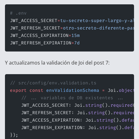
# .env
JWT_ACCESS_SECRET
=
tu-secreto-super-largo-y-ale
JWT_REFRESH_SECRET
=
otro-secreto-diferente-para
JWT_ACCESS_EXPIRATION
=
15m
JWT_REFRESH_EXPIRATION
=
7d
Y actualizamos la validación de Joi del
post 7
:
// src/config/env.validation.ts
export
 const
 envValidationSchema
 =
 Joi.
object
(
    // ... variables de DB existentes ...
    JWT_ACCESS_SECRET: Joi.
string
().
required
()
    JWT_REFRESH_SECRET: Joi.
string
().
required
(
    JWT_ACCESS_EXPIRATION: Joi.
string
().
defaul
    JWT_REFRESH_EXPIRATION: Joi.
string
().
defau
});