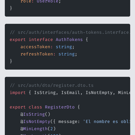
    role
:
 UserRole
;
}
// src/auth/interfaces/auth-tokens.interface.t
export
 interface
 AuthTokens
 {
    accessToken
:
 string
;
    refreshToken
:
 string
;
}
// src/auth/dto/register.dto.ts
import
 { IsString, IsEmail, IsNotEmpty, MinLen
export
 class
 RegisterDto
 {
    @
IsString
()
    @
IsNotEmpty
({ message: 
'El nombre es oblig
    @
MinLength
(
2
)