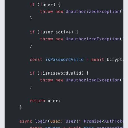
        if
 (
!
user) {
            throw
 new
 UnauthorizedException
(
'C
        }
        if
 (
!
user.active) {
            throw
 new
 UnauthorizedException
(
'U
        }
        const
 isPasswordValid
 =
 await
 bcrypt.
c
        if
 (
!
isPasswordValid) {
            throw
 new
 UnauthorizedException
(
'C
        }
        return
 user;
    }
    async
 login
(
user
:
 User
)
:
 Promise
<
AuthToken