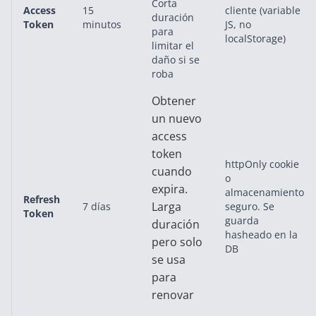
Corta
Access
15
cliente (variable
duración
Token
minutos
JS, no
para
localStorage)
limitar el
daño si se
roba
Obtener
un nuevo
access
token
httpOnly cookie
cuando
o
expira.
almacenamiento
Refresh
Larga
7 días
seguro. Se
Token
guarda
duración
hasheado en la
pero solo
DB
se usa
para
renovar