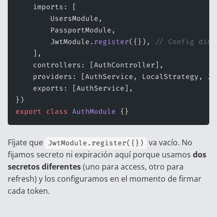
    imports: [
        UsersModule,
        PassportModule,
        JwtModule.
register
({}), 
// Config diná
    ],
    controllers: [AuthController],
    providers: [AuthService, LocalStrategy, Jw
    exports: [AuthService],
})
export
 class
 AuthModule
 {}
Fíjate que
va vacío. No
JwtModule.register({})
fijamos secreto ni expiración aquí porque usamos
dos
secretos diferentes
(uno para access, otro para
refresh) y los configuramos en el momento de firmar
cada token.