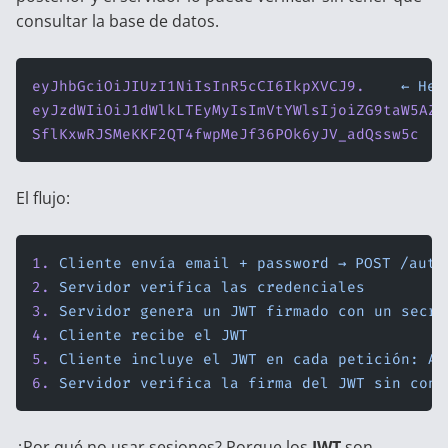
consultar la base de datos.
eyJhbGciOiJIUzI1NiIsInR5cCI6IkpXVCJ9.
    ←
 Hea
eyJzdWIiOiJ1dWlkLTEyMyIsImVtYWlsIjoiZG9taW5AZG
SflKxwRJSMeKKF2QT4fwpMeJf36POk6yJV_adQssw5c
   
El flujo:
1.
 Cliente
 envía
 email
 +
 password
 →
 POST
 /auth
2.
 Servidor
 verifica
 las
 credenciales
3.
 Servidor
 genera
 un
 JWT
 firmado
 con
 un
 secre
4.
 Cliente
 recibe
 el
 JWT
5.
 Cliente
 incluye
 el
 JWT
 en
 cada
 petición:
 Au
6.
 Servidor
 verifica
 la
 firma
 del
 JWT
 sin
 cons
¿Por qué no usar sesiones? Porque los
JWT
son