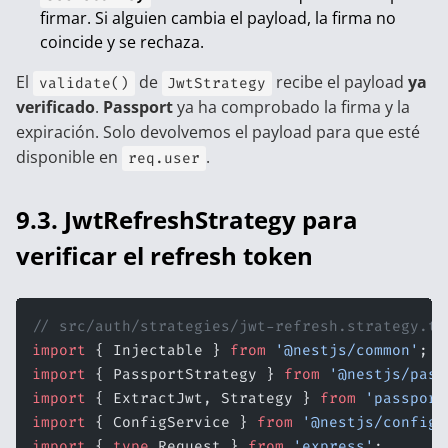
firmar. Si alguien cambia el payload, la firma no
coincide y se rechaza.
El
de
recibe el payload
ya
validate()
JwtStrategy
verificado
.
Passport
ya ha comprobado la firma y la
expiración. Solo devolvemos el payload para que esté
disponible en
.
req.user
9.3. JwtRefreshStrategy para
verificar el refresh token
// src/auth/strategies/jwt-refresh.strategy.ts
import
 { Injectable } 
from
 '@nestjs/common'
;
import
 { PassportStrategy } 
from
 '@nestjs/pass
import
 { ExtractJwt, Strategy } 
from
 'passport
import
 { ConfigService } 
from
 '@nestjs/config'
import
 { 
type
 Request } 
from
 'express'
;