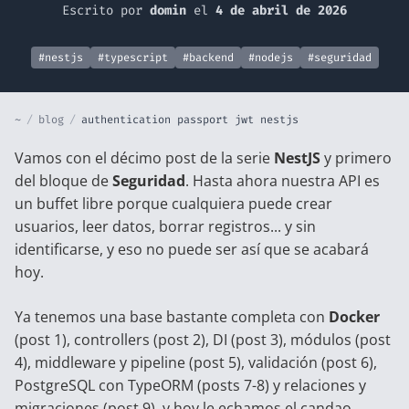
Escrito por
domin
el
4 de abril de 2026
#nestjs
#typescript
#backend
#nodejs
#seguridad
~
/
blog
/
authentication passport jwt nestjs
Vamos con el décimo post de la serie
NestJS
y primero
del bloque de
Seguridad
. Hasta ahora nuestra API es
un buffet libre porque cualquiera puede crear
usuarios, leer datos, borrar registros... y sin
identificarse, y eso no puede ser así que se acabará
hoy.
Ya tenemos una base bastante completa con
Docker
(
post 1
), controllers (
post 2
), DI (
post 3
), módulos (
post
4
), middleware y pipeline (
post 5
), validación (
post 6
),
PostgreSQL con TypeORM (
posts 7-8
) y relaciones y
migraciones (
post 9
), y hoy le echamos el candao.