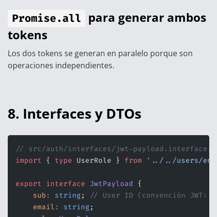
para generar ambos
Promise.all
tokens
Los dos tokens se generan en paralelo porque son
operaciones independientes.
8. Interfaces y DTOs
// src/auth/interfaces/jwt-payload.interface.t
import
 { 
type
 UserRole } 
from
 '../../users/enu
export
 interface
 JwtPayload
 {
    sub
:
 string
; 
// User ID (convención JWT: "
    email
:
 string
;