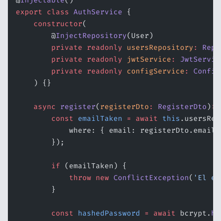
@
Injectable
()
export
 class
 AuthService
 {
    constructor
(
        @
InjectRepository
(User)
        private
 readonly
 usersRepository
:
 Repo
        private
 readonly
 jwtService
:
 JwtServic
        private
 readonly
 configService
:
 Config
    ) {}
    async
 register
(
registerDto
:
 RegisterDto
)
:
 
        const
 emailTaken
 =
 await
 this
.usersRep
            where: { email: registerDto.email 
        });
        if
 (emailTaken) {
            throw
 new
 ConflictException
(
'El em
        }
        const
 hashedPassword
 =
 await
 bcrypt.
ha