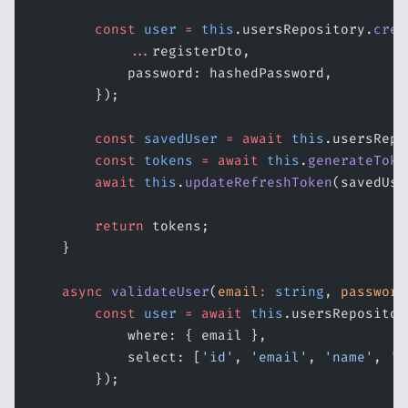
        const
 user
 =
 this
.usersRepository.
crea
            ...
registerDto,
            password: hashedPassword,
        });
        const
 savedUser
 =
 await
 this
.usersRepo
        const
 tokens
 =
 await
 this
.
generateToke
        await
 this
.
updateRefreshToken
(savedUse
        return
 tokens;
    }
    async
 validateUser
(
email
:
 string
, 
password
        const
 user
 =
 await
 this
.usersRepositor
            where: { email },
            select: [
'id'
, 
'email'
, 
'name'
, 
'p
        });