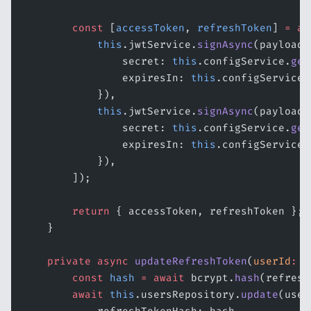
        const
 [
accessToken
, 
refreshToken
] 
=
 aw
            this
.jwtService.
signAsync
(payload,
                secret: 
this
.configService.
get
                expiresIn: 
this
.configService.
            }),
            this
.jwtService.
signAsync
(payload,
                secret: 
this
.configService.
get
                expiresIn: 
this
.configService.
            }),
        ]);
        return
 { accessToken, refreshToken };
    }
    private
 async
 updateRefreshToken
(
userId
:
 s
        const
 hash
 =
 await
 bcrypt.
hash
(refresh
        await
 this
.usersRepository.
update
(user