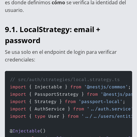
es donde definimos
cómo
se verifica la identidad del
usuario.
9.1. LocalStrategy: email +
password
Se usa solo en el endpoint de login para verificar
credenciales:
// src/auth/strategies/local.strategy.ts
import
 { Injectable } 
from
 '@nestjs/common'
;
import
 { PassportStrategy } 
from
 '@nestjs/pass
import
 { Strategy } 
from
 'passport-local'
;
import
 { AuthService } 
from
 '../auth.service'
;
import
 { 
type
 User } 
from
 '../../users/entitie
@
Injectable
()