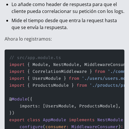
Lo añade como header de respuesta para que el
cliente pueda correlacionar su petición con los logs.
Mide el tiempo desde que entra la request hasta
que se envía la respuesta.
Ahora lo registramos:
// src/app.module.ts
import
 { Module, NestModule, MiddlewareConsume
import
 { CorrelationMiddleware } 
from
 './commo
import
 { UsersModule } 
from
 './users/users.mod
import
 { ProductsModule } 
from
 './products/pro
@
Module
({
    imports: [UsersModule, ProductsModule],
})
export
 class
 AppModule
 implements
 NestModule
 {
    configure
(
consumer
:
 MiddlewareConsumer
)
:
 v