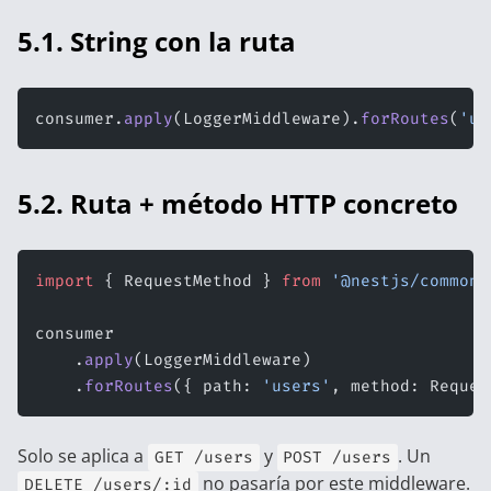
5.1. String con la ruta
consumer.
apply
(LoggerMiddleware).
forRoutes
(
'us
5.2. Ruta + método HTTP concreto
import
 { RequestMethod } 
from
 '@nestjs/common'
consumer
    .
apply
(LoggerMiddleware)
    .
forRoutes
({ path: 
'users'
, method: Reques
Solo se aplica a
y
. Un
GET /users
POST /users
no pasaría por este middleware.
DELETE /users/:id