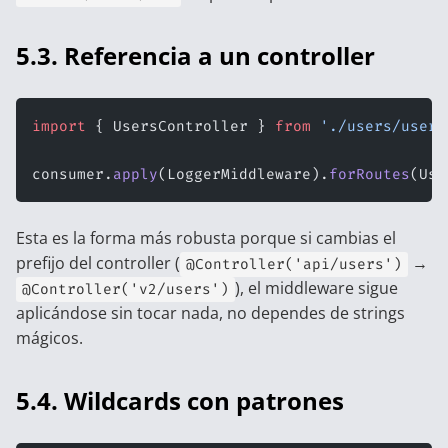
5.3. Referencia a un controller
import
 { UsersController } 
from
 './users/users
consumer.
apply
(LoggerMiddleware).
forRoutes
(Use
Esta es la forma más robusta porque si cambias el
prefijo del controller (
→
@Controller('api/users')
), el middleware sigue
@Controller('v2/users')
aplicándose sin tocar nada, no dependes de strings
mágicos.
5.4. Wildcards con patrones