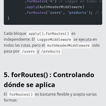
        .
forRoutes
(
'*'
) 
// Logger en todas las
        .
apply
(AuthHeaderMiddleware)
        .
forRoutes
(
'users'
, 
'products'
); 
// Au
}
Cada bloque
es
apply().forRoutes()
independiente. El
se ejecuta en
LoggerMiddleware
todas las rutas, pero el
solo
AuthHeaderMiddleware
pasa por
y
.
/users
/products
5. forRoutes() : Controlando
dónde se aplica
El
es bastante flexible y acepta varias
forRoutes()
formas: