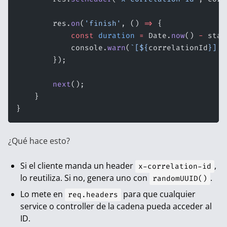
        res.
on
(
'finish'
, () 
=>
 {
            const
 duration
 =
 Date.
now
() 
-
 star
            console.
warn
(
`[${
correlationId
}] $
        });
        next
();
    }
}
¿Qué hace esto?
Si el cliente manda un header
,
x-correlation-id
lo reutiliza. Si no, genera uno con
.
randomUUID()
Lo mete en
para que cualquier
req.headers
service o controller de la cadena pueda acceder al
ID.