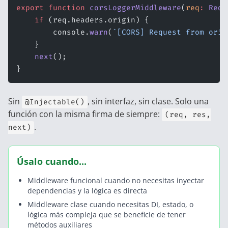
export
 function
 corsLoggerMiddleware
(
req
:
 Requ
    if
 (req.headers.origin) {
        console.
warn
(
`[CORS] Request from orig
    }
    next
();
}
Sin
, sin interfaz, sin clase. Solo una
@Injectable()
función con la misma firma de siempre:
(req, res,
.
next)
Úsalo cuando...
Middleware funcional cuando no necesitas inyectar
dependencias y la lógica es directa
Middleware clase cuando necesitas DI, estado, o
lógica más compleja que se beneficie de tener
métodos auxiliares