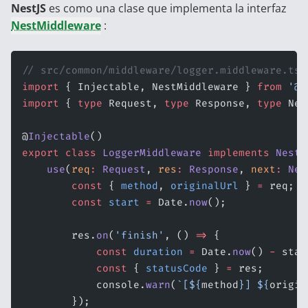
NestJS
es como una clase que implementa la interfaz
NestMiddleware
:
// src/common/middleware/logger.middleware.ts
import
 { Injectable, NestMiddleware } 
from
 '@n
import
 { 
type
 Request, 
type
 Response, 
type
 Nex
@
Injectable
()
export
 class
 LoggerMiddleware
 implements
 NestM
    use
(
req
:
 Request
, 
res
:
 Response
, 
next
:
 Nex
        const
 { 
method
, 
originalUrl
 } 
=
 req;
        const
 start
 =
 Date.
now
();
        res.
on
(
'finish'
, () 
=>
 {
            const
 duration
 =
 Date.
now
() 
-
 star
            const
 { 
statusCode
 } 
=
 res;
            console.
warn
(
`[${
method
}] ${
origin
        });