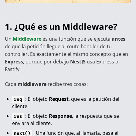
1. ¿Qué es un Middleware?
Un
Middleware
es una función que se ejecuta
antes
de que la petición llegue al route handler de tu
controller. Es exactamente el mismo concepto que en
Express
, porque por debajo
NestJS
usa Express o
Fastify.
Cada
middleware
recibe tres cosas:
: El objeto
Request
, que es la petición del
req
cliente.
: El objeto
Response
, la respuesta que se
res
enviará al cliente.
: Una función que, al llamarla, pasa el
next()