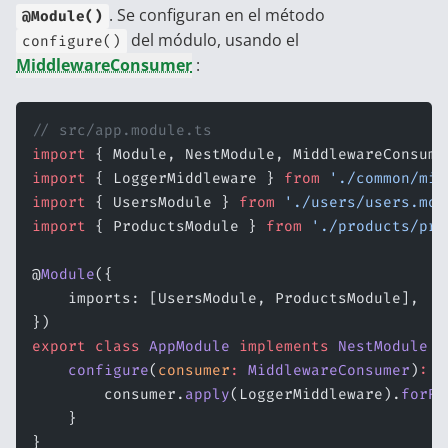
. Se configuran en el método
@Module()
del módulo, usando el
configure()
MiddlewareConsumer
:
// src/app.module.ts
import
 { Module, NestModule, MiddlewareConsume
import
 { LoggerMiddleware } 
from
 './common/mid
import
 { UsersModule } 
from
 './users/users.mod
import
 { ProductsModule } 
from
 './products/pro
@
Module
({
    imports: [UsersModule, ProductsModule],
})
export
 class
 AppModule
 implements
 NestModule
 {
    configure
(
consumer
:
 MiddlewareConsumer
)
:
 v
        consumer.
apply
(LoggerMiddleware).
forRo
    }
}