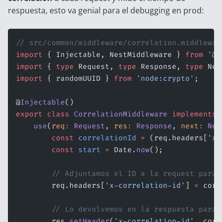
respuesta, esto va genial para el debugging en prod:
// src/common/middleware/correlation.middlewar
import
 { Injectable, NestMiddleware } 
from
 '@n
import
 { 
type
 Request, 
type
 Response, 
type
 Nex
import
 { randomUUID } 
from
 'node:crypto'
;
@
Injectable
()
export
 class
 CorrelationMiddleware
 implements
 
    use
(
req
:
 Request
, 
res
:
 Response
, 
next
:
 Nex
        const
 correlationId
 =
 (req.headers[
'x-
        const
 start
 =
 Date.
now
();
        // Adjuntamos el ID a la request para 
        req.headers[
'x-correlation-id'
] 
=
 corr
        // Lo devolvemos en la respuesta para 
        res.
setHeader
(
'x-correlation-id'
, corr