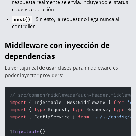
respuesta realmente se envía, incluyendo el status
code y la duración.
: Sin esto, la request no llega nunca al
next()
controller.
Middleware con inyección de
dependencias
La ventaja real de usar clases para middleware es
poder inyectar providers:
// src/common/middleware/auth-header.middlewar
import
 { Injectable, NestMiddleware } 
from
 '@n
import
 { 
type
 Request, 
type
 Response, 
type
 Nex
import
 { ConfigService } 
from
 '../../config/co
@
Injectable
()