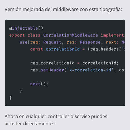
Versión mejorada del middleware con esta tipografía:
@
Injectable
()
export
 class
 CorrelationMiddleware
 implements
 
    use
(
req
:
 Request
, 
res
:
 Response
, 
next
:
 Nex
        const
 correlationId
 =
 (req.headers[
'x-
        req.correlationId 
=
 correlationId;
        res.
setHeader
(
'x-correlation-id'
, corr
        next
();
    }
}
Ahora en cualquier controller o service puedes
acceder directamente: