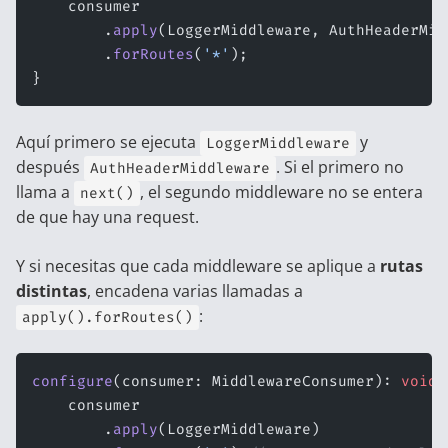
    consumer
        .
apply
(LoggerMiddleware, AuthHeaderMid
        .
forRoutes
(
'*'
);
}
Aquí primero se ejecuta
y
LoggerMiddleware
después
. Si el primero no
AuthHeaderMiddleware
llama a
, el segundo middleware no se entera
next()
de que hay una request.
Y si necesitas que cada middleware se aplique a
rutas
distintas
, encadena varias llamadas a
:
apply().forRoutes()
configure
(consumer: MiddlewareConsumer): 
void
 
    consumer
        .
apply
(LoggerMiddleware)