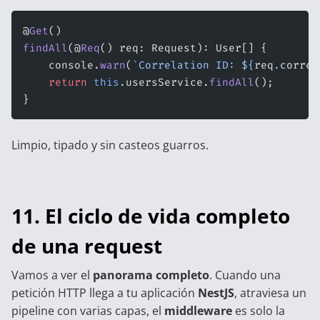
@
Get
()
findAll
(@
Req
() req: Request): User[] {
    console.
warn
(
`Correlation ID: ${
req
.
correl
    return
 this
.usersService.
findAll
();
}
Limpio, tipado y sin casteos guarros.
11. El ciclo de vida completo
de una request
Vamos a ver el
panorama completo
. Cuando una
petición HTTP llega a tu aplicación
NestJS
, atraviesa un
pipeline con varias capas, el
middleware
es solo la