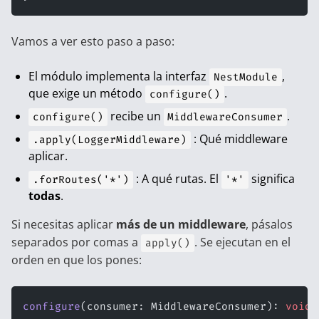
Vamos a ver esto paso a paso:
El módulo implementa la interfaz
,
NestModule
que exige un método
.
configure()
recibe un
.
configure()
MiddlewareConsumer
: Qué middleware
.apply(LoggerMiddleware)
aplicar.
: A qué rutas. El
significa
.forRoutes('*')
'*'
todas
.
Si necesitas aplicar
más de un middleware
, pásalos
separados por comas a
. Se ejecutan en el
apply()
orden en que los pones:
configure
(consumer: MiddlewareConsumer): 
void
 