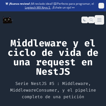
🚨
¡Nueva review!
¡Mi teclado ideal! ⌨️ Perfecto para programar, el
Logitech MX Keys S
. ¡Échale un ojo! 👀
Op
Middleware y el
ciclo de vida de
una request en
NestJS
Serie NestJS #5 : Middleware,
MiddlewareConsumer, y el pipeline
completo de una petición