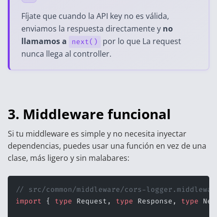
Fíjate que cuando la API key no es válida,
enviamos la respuesta directamente y
no
llamamos a
por lo que La request
next()
nunca llega al controller.
3. Middleware funcional
Si tu middleware es simple y no necesita inyectar
dependencias, puedes usar una función en vez de una
clase, más ligero y sin malabares:
// src/common/middleware/cors-logger.middlewar
import
 { 
type
 Request, 
type
 Response, 
type
 Nex