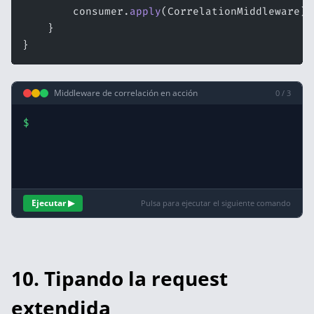
        consumer.
apply
(CorrelationMiddleware).
    }
}
Middleware de correlación en acción
0 / 3
$
Ejecutar ▶
Pulsa para ejecutar el siguiente comando
10. Tipando la request
extendida