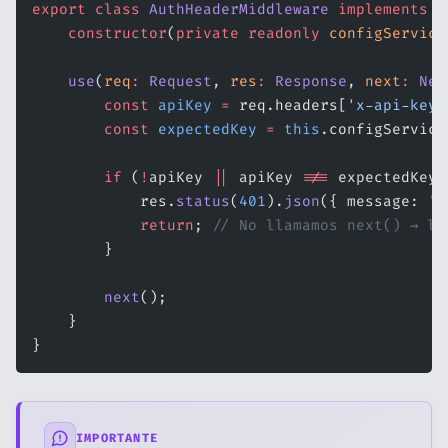
export
 class
 AuthHeaderMiddleware
 implements
 N
    constructor
(
private
 readonly
 configService
    use
(
req
:
 Request
, 
res
:
 Response
, 
next
:
 Nex
        const
 apiKey
 =
 req.headers[
'x-api-key'
        const
 expectedKey
 =
 this
.configService
        if
 (
!
apiKey 
||
 apiKey 
!==
 expectedKey)
            res.
status
(
401
).
json
({ message: 
'A
            return
; 
// No llamamos next() → la
        }
        next
();
    }
}
IMPORTANTE