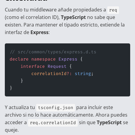
Cuando tu middleware añade propiedades a
req
(como el correlation ID),
TypeScript
no sabe que
existen. Para mantener el tipado estricto, extiende la
interfaz de
Express
:
// src/common/types/express.d.ts
declare
 namespace
 Express
 {
    interface
 Request
 {
        correlationId
?:
 string
;
    }
}
Y actualiza tu
para incluir este
tsconfig.json
archivo si no lo hace automáticamente. Ahora puedes
acceder a
sin que
TypeScript
se
req.correlationId
queje.