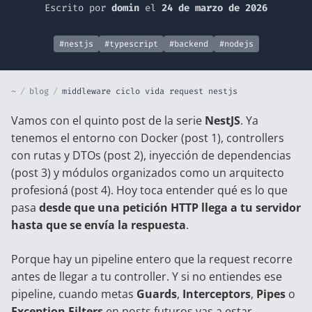
Escrito por
domin
el
24 de marzo de 2026
#nestjs
#typescript
#backend
#nodejs
~
/
blog
/
middleware ciclo vida request nestjs
Vamos con el quinto post de la serie
NestJS
. Ya
tenemos el entorno con Docker (
post 1
), controllers
con rutas y DTOs (
post 2
), inyección de dependencias
(
post 3
) y módulos organizados como un arquitecto
profesioná (
post 4
). Hoy toca entender qué es lo que
pasa
desde que una petición HTTP llega a tu servidor
hasta que se envía la respuesta
.
Porque hay un pipeline entero que la request recorre
antes de llegar a tu controller. Y si no entiendes ese
pipeline, cuando metas
Guards
,
Interceptors
,
Pipes
o
Exception Filters
en posts futuros vas a estar