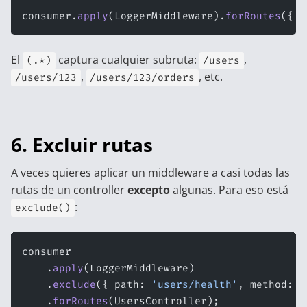
consumer.
apply
(LoggerMiddleware).
forRoutes
({ p
El
captura cualquier subruta:
,
(.*)
/users
,
, etc.
/users/123
/users/123/orders
6. Excluir rutas
A veces quieres aplicar un middleware a casi todas las
rutas de un controller
excepto
algunas. Para eso está
:
exclude()
consumer
    .
apply
(LoggerMiddleware)
    .
exclude
({ path: 
'users/health'
, method: R
    .
forRoutes
(UsersController);