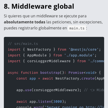
8. Middleware global
Si quieres que un middleware se ejecute para
absolutamente todas
las peticiones, sin excepciones,
puedes registrarlo globalmente en
:
main.ts
// src/main.ts
import
 { NestFactory } 
from
 '@nestjs/core'
;
import
 { AppModule } 
from
 './app.module'
;
import
 { corsLoggerMiddleware } 
from
 './common
async
 function
 bootstrap
()
:
 Promise
<
void
> {
    const
 app
 =
 await
 NestFactory.
create
(AppMo
    app.
use
(corsLoggerMiddleware); 
// 👈 Middl
    await
 app.
listen
(
3000
);
    console.
warn
(
'Server running on http://loc