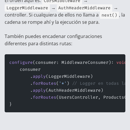
El orden aquí es:
→
CorsMiddleware
→
→
LoggerMiddleware
AuthHeaderMiddleware
controller. Si cualquiera de ellos no llama a
, la
next()
cadena se rompe ahí y la ejecución se para.
También puedes encadenar configuraciones
diferentes para distintas rutas:
configure
(consumer: MiddlewareConsumer): 
void
 
    consumer
        .
apply
(LoggerMiddleware)
        .
forRoutes
(
'*'
) 
// Logger en todas las
        .
apply
(AuthHeaderMiddleware)
        .
forRoutes
(UsersController, ProductsCo
}