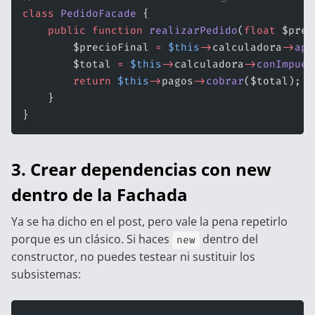
class
 PedidoFacade
 {
    public
 function
 realizarPedido
(
float
 $prec
        $precioFinal 
=
 $this
->
calculadora
->
apl
        $total 
=
 $this
->
calculadora
->
conImpues
        return
 $this
->
pagos
->
cobrar
($total);
    }
}
3. Crear dependencias con new
dentro de la Fachada
Ya se ha dicho en el post, pero vale la pena repetirlo
porque es un clásico. Si haces
dentro del
new
constructor, no puedes testear ni sustituir los
subsistemas: