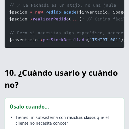
// ✅ La Fachada es un atajo, no una jaula
$pedido 
=
 new
 PedidoFacade
($inventario, $pagos
$pedido
->
realizarPedido
(
...
); 
// Camino fácil
// Pero si necesitas algo específico, accedes 
$inventario
->
getStockDetallado
(
'TSHIRT-001'
); 
10. ¿Cuándo usarlo y cuándo
no?
Úsalo cuando...
Tienes un subsistema con
muchas clases
que el
cliente no necesita conocer