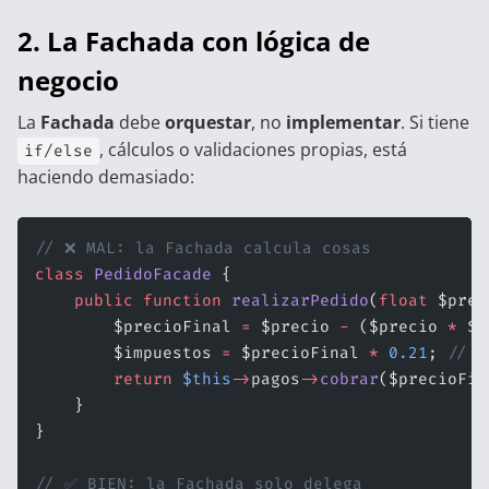
2. La Fachada con lógica de
negocio
La
Fachada
debe
orquestar
, no
implementar
. Si tiene
, cálculos o validaciones propias, está
if/else
haciendo demasiado:
// ❌ MAL: la Fachada calcula cosas
class
 PedidoFacade
 {
    public
 function
 realizarPedido
(
float
 $prec
        $precioFinal 
=
 $precio 
-
 ($precio 
*
 $d
        $impuestos 
=
 $precioFinal 
*
 0.21
; 
// ←
        return
 $this
->
pagos
->
cobrar
($precioFin
    }
}
// ✅ BIEN: la Fachada solo delega