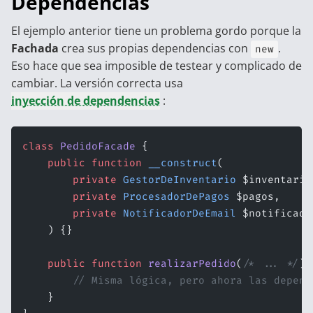
Dependencias
El ejemplo anterior tiene un problema gordo porque la
Fachada
crea sus propias dependencias con
.
new
Eso hace que sea imposible de testear y complicado de
cambiar. La versión correcta usa
inyección de dependencias
:
class
 PedidoFacade
 {
    public
 function
 __construct
(
        private
 GestorDeInventario
 $inventario
        private
 ProcesadorDePagos
 $pagos,
        private
 NotificadorDeEmail
 $notificado
    ) {}
    public
 function
 realizarPedido
(
/* ... */
)
:
        // Misma lógica, pero ahora las depend
    }