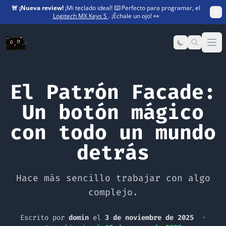
🚨
¡Nueva review!
¡Mi teclado ideal! ⌨️ Perfecto para programar, el
Logitech MX Keys S
. ¡Échale un ojo! 👀
Op
El Patrón Facade:
Un botón mágico
con todo un mundo
detrás
Hace más sencillo trabajar con algo
complejo.
Escrito por
domin
el
3 de noviembre de 2025
·