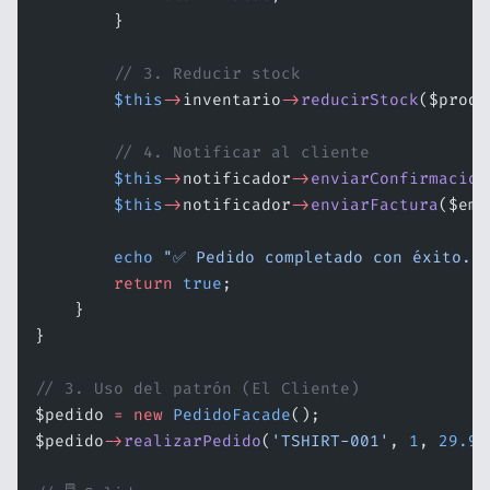
        }
        // 3. Reducir stock
        $this
->
inventario
->
reducirStock
($produ
        // 4. Notificar al cliente
        $this
->
notificador
->
enviarConfirmacion
        $this
->
notificador
->
enviarFactura
($ema
        echo
 "✅ Pedido completado con éxito.
\
        return
 true
;
    }
}
// 3. Uso del patrón (El Cliente)
$pedido 
=
 new
 PedidoFacade
();
$pedido
->
realizarPedido
(
'TSHIRT-001'
, 
1
, 
29.99