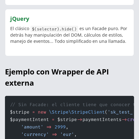
jQuery
El clásico
es un Facade puro. Por
$(selector).hide()
detrás hay manipulación del DOM, cálculos de estilos,
manejo de eventos... Todo simplificado en una llamada.
Ejemplo con Wrapper de API
externa
// Sin Facade: el cliente tiene que conocer to
$stripe 
=
 new
 \Stripe\StripeClient
(
'sk_test_..
$paymentIntent 
=
 $stripe
->
paymentIntents
->
crea
    'amount'
 =>
 2999
,
    'currency'
 =>
 'eur'
,