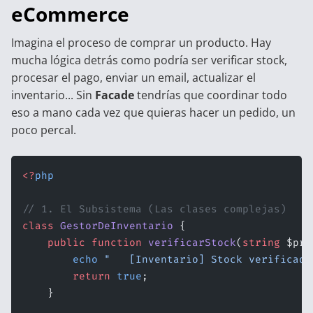
eCommerce
Imagina el proceso de comprar un producto. Hay
mucha lógica detrás como podría ser verificar stock,
procesar el pago, enviar un email, actualizar el
inventario... Sin
Facade
tendrías que coordinar todo
eso a mano cada vez que quieras hacer un pedido, un
poco percal.
<?
php
// 1. El Subsistema (Las clases complejas)
class
 GestorDeInventario
 {
    public
 function
 verificarStock
(
string
 $pro
        echo
 "   [Inventario] Stock verificado
        return
 true
;
    }