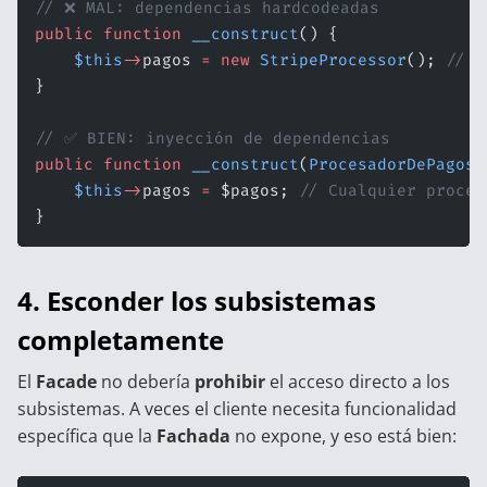
// ❌ MAL: dependencias hardcodeadas
public
 function
 __construct
() {
    $this
->
pagos 
=
 new
 StripeProcessor
(); 
// A
}
// ✅ BIEN: inyección de dependencias
public
 function
 __construct
(
ProcesadorDePagos
 
    $this
->
pagos 
=
 $pagos; 
// Cualquier proces
}
4. Esconder los subsistemas
completamente
El
Facade
no debería
prohibir
el acceso directo a los
subsistemas. A veces el cliente necesita funcionalidad
específica que la
Fachada
no expone, y eso está bien: