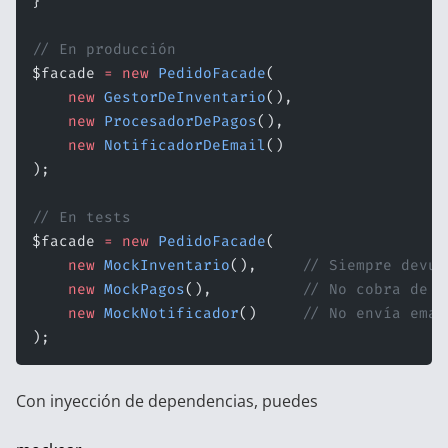
}
// En producción
$facade 
=
 new
 PedidoFacade
(
    new
 GestorDeInventario
(),
    new
 ProcesadorDePagos
(),
    new
 NotificadorDeEmail
()
);
// En tests
$facade 
=
 new
 PedidoFacade
(
    new
 MockInventario
(),     
// Siempre devue
    new
 MockPagos
(),          
// No cobra de v
    new
 MockNotificador
()     
// No envía emai
);
Con inyección de dependencias, puedes