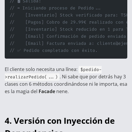
// 🖥️ Salida:
// ➡️ Iniciando proceso de Pedido...
//    [Inventario] Stock verificado para: TSHI
//    [Pagos] Cobro de 29.99€ realizado con éx
//    [Inventario] Stock reducido en 1 para TS
//    [Email] Confirmación de pedido enviada a
//    [Email] Factura enviada a: cliente@ejemp
// ✅ Pedido completado con éxito.
El cliente solo necesita una línea:
$pedido-
. Ni sabe que por detrás hay 3
>realizarPedido(...)
clases con 6 métodos coordinándose ni le importa, esa
es la magia del
Facade
nene.
4. Versión con Inyección de