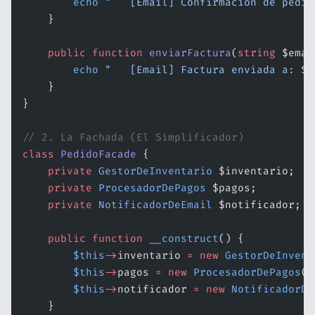
        echo
 "   [Email] Confirmación de pedid
    }
    public
 function
 enviarFactura
(
string
 $emai
        echo
 "   [Email] Factura enviada a: 
$e
    }
}
// 2. La Fachada (El Simplificador)
class
 PedidoFacade
 {
    private
 GestorDeInventario
 $inventario;
    private
 ProcesadorDePagos
 $pagos;
    private
 NotificadorDeEmail
 $notificador;
    public
 function
 __construct
() {
        $this
->
inventario 
=
 new
 GestorDeInvent
        $this
->
pagos 
=
 new
 ProcesadorDePagos
()
        $this
->
notificador 
=
 new
 NotificadorDe
    }