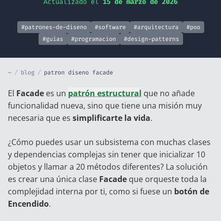
Actualizado el
15 de marzo de 2026
#patrones-de-diseno
#software
#arquitectura
#poo
#guías
#programacion
#design-patterns
~
/
blog
/
patron diseno facade
El
Facade
es un
patrón estructural
que no añade
funcionalidad nueva, sino que tiene una misión muy
necesaria que es
simplificarte la vida
.
¿Cómo puedes usar un subsistema con muchas clases
y dependencias complejas sin tener que inicializar 10
objetos y llamar a 20 métodos diferentes? La solución
es crear una única clase
Facade
que orqueste toda la
complejidad interna por ti, como si fuese un
botón de
Encendido
.