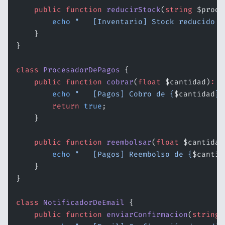
    public
 function
 reducirStock
(
string
 $produ
        echo
 "   [Inventario] Stock reducido e
    }
}
class
 ProcesadorDePagos
 {
    public
 function
 cobrar
(
float
 $cantidad)
:
 b
        echo
 "   [Pagos] Cobro de {
$cantidad
}€
        return
 true
;
    }
    public
 function
 reembolsar
(
float
 $cantidad
        echo
 "   [Pagos] Reembolso de {
$cantid
    }
}
class
 NotificadorDeEmail
 {
    public
 function
 enviarConfirmacion
(
string
 