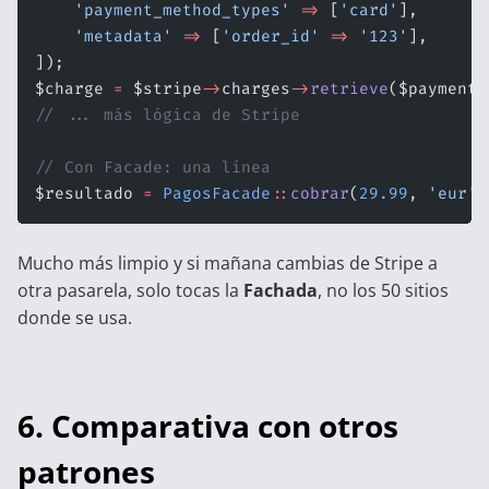
    'payment_method_types'
 =>
 [
'card'
],
    'metadata'
 =>
 [
'order_id'
 =>
 '123'
],
]);
$charge 
=
 $stripe
->
charges
->
retrieve
($paymentI
// ... más lógica de Stripe
// Con Facade: una línea
$resultado 
=
 PagosFacade
::
cobrar
(
29.99
, 
'eur'
,
Mucho más limpio y si mañana cambias de Stripe a
otra pasarela, solo tocas la
Fachada
, no los 50 sitios
donde se usa.
6. Comparativa con otros
patrones