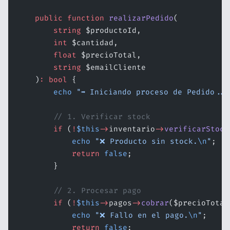
    public
 function
 realizarPedido
(
        string
 $productoId,
        int
 $cantidad,
        float
 $precioTotal,
        string
 $emailCliente
    )
:
 bool
 {
        echo
 "➡️ Iniciando proceso de Pedido...
        // 1. Verificar stock
        if
 (
!
$this
->
inventario
->
verificarStock
            echo
 "❌ Producto sin stock.
\n
"
;
            return
 false
;
        }
        // 2. Procesar pago
        if
 (
!
$this
->
pagos
->
cobrar
($precioTotal
            echo
 "❌ Fallo en el pago.
\n
"
;
            return
 false
;