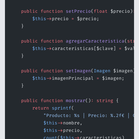
    public
 function
 setPrecio
(
float
 $precio)
:
 
        $this
->
precio 
=
 $precio;
    }
    public
 function
 agregarCaracteristica
(
stri
        $this
->
caracteristicas[$clave] 
=
 $valo
    }
    public
 function
 setImagen
(
Imagen
 $imagen)
:
        $this
->
imagenPrincipal 
=
 $imagen;
    }
    public
 function
 mostrar
()
:
 string
 {
        return
 sprintf
(
            "Producto: %s | Precio: %.2f€ | Ca
            $this
->
nombre,
            $this
->
precio,
            count
(
$this
->
caracteristicas)