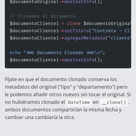
$documentoOriginal
->
mostrarInfo
();
// Clonamos el documento
$documentoCliente1 
=
 clone
 $documentoOriginal;
$documentoCliente1
->
setTitulo
(
"Contrato - Clie
$documentoCliente1
->
agregarMetadato
(
"cliente"
,
echo
 "=== Documento Clonado ===
\n
"
;
$documentoCliente1
->
mostrarInfo
();
Fíjate en que el documento clonado conserva los
metadatos del original ("tipo" y "departamento") pero
le podemos añadir otros nuevos sin tocar el original. Si
no hubiéramos clonado el
en
,
DateTime
__clone()
ambos documentos compartirían la misma fecha y
cambiar una cambiaría la otra.