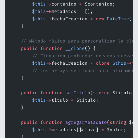
        $this
->
contenido 
=
 $contenido;
        $this
->
metadatos 
=
 [];
        $this
->
fechaCreacion 
=
 new
 DateTime
();
    }
    // Método mágico para personalizar la clon
    public
 function
 __clone
() {
        // Clonación profunda: creamos nuevas 
        $this
->
fechaCreacion 
=
 clone
 $this
->
fe
        // Los arrays se clonan automáticament
    }
    public
 function
 setTitulo
(
string
 $titulo)
:
        $this
->
titulo 
=
 $titulo;
    }
    public
 function
 agregarMetadato
(
string
 $cl
        $this
->
metadatos[$clave] 
=
 $valor;
    }