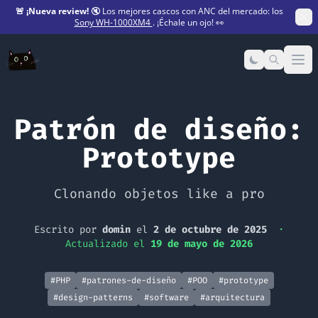
🚨
¡Nueva review!
🔇 Los mejores cascos con ANC del mercado: los
Sony WH-1000XM4
. ¡Échale un ojo! 👀
Op
Patrón de diseño:
Prototype
Clonando objetos like a pro
Escrito por
domin
el
2 de octubre de 2025
·
Actualizado el
19 de mayo de 2026
#PHP
#patrones-de-diseño
#POO
#prototype
#design-patterns
#software
#arquitectura