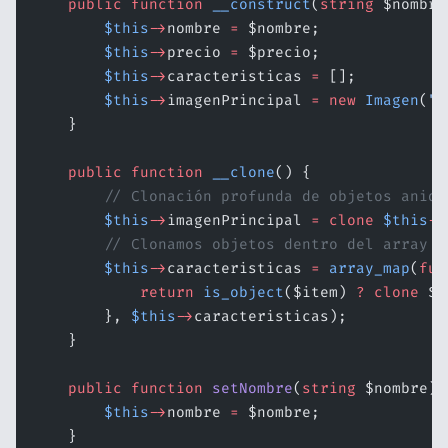
    public
 function
 __construct
(
string
 $nombre
        $this
->
nombre 
=
 $nombre;
        $this
->
precio 
=
 $precio;
        $this
->
caracteristicas 
=
 [];
        $this
->
imagenPrincipal 
=
 new
 Imagen
(
"d
    }
    public
 function
 __clone
() {
        // Clonación profunda de objetos anida
        $this
->
imagenPrincipal 
=
 clone
 $this
->
        // Clonamos objetos dentro del array d
        $this
->
caracteristicas 
=
 array_map
(
fun
            return
 is_object
($item) 
?
 clone
 $i
        }, 
$this
->
caracteristicas);
    }
    public
 function
 setNombre
(
string
 $nombre)
:
        $this
->
nombre 
=
 $nombre;
    }