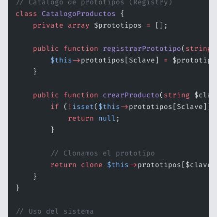
// Catálogo de prototipos (Registry)
class
 CatalogoProductos
 {
    private
 array
 $prototipos 
=
 [];
    public
 function
 registrarPrototipo
(
string
 
        $this
->
prototipos[$clave] 
=
 $prototipo
    }
    public
 function
 crearProducto
(
string
 $clav
        if
 (
!
isset
(
$this
->
prototipos[$clave]))
            return
 null
;
        }
        // Clonamos el prototipo
        return
 clone
 $this
->
prototipos[$clave]
    }
}
// Uso del sistema