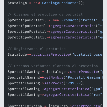
$catalogo 
=
 new
 CatalogoProductos
();
// Creamos el prototipo de portátil
$prototipoPortatil 
=
 new
 Producto
(
"Portátil Ba
$prototipoPortatil
->
agregarCaracteristica
(
"tip
$prototipoPortatil
->
agregarCaracteristica
(
"gar
$prototipoPortatil
->
agregarCaracteristica
(
"env
// Registramos el prototipo
$catalogo
->
registrarPrototipo
(
"portatil-base"
,
// Creamos variantes clonando el prototipo
$portatilGaming 
=
 $catalogo
->
crearProducto
(
"po
$portatilGaming
->
setNombre
(
"Portátil Gaming RT
$portatilGaming
->
setPrecio
(
1299.99
);
$portatilGaming
->
agregarCaracteristica
(
"gpu"
, 
$portatilGaming
->
agregarCaracteristica
(
"ram"
, 
$portatilOficina 
=
 $catalogo
->
crearProducto
(
"p