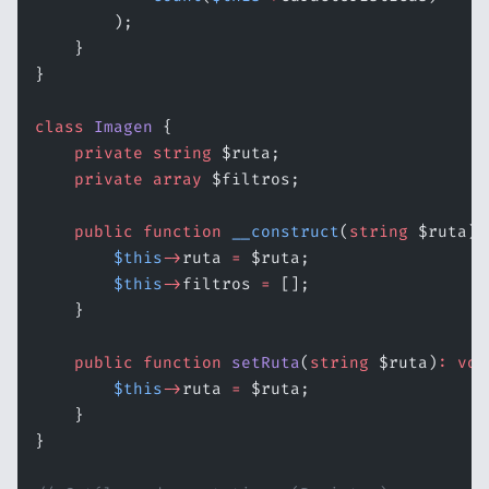
        );
    }
}
class
 Imagen
 {
    private
 string
 $ruta;
    private
 array
 $filtros;
    public
 function
 __construct
(
string
 $ruta) 
        $this
->
ruta 
=
 $ruta;
        $this
->
filtros 
=
 [];
    }
    public
 function
 setRuta
(
string
 $ruta)
:
 voi
        $this
->
ruta 
=
 $ruta;
    }
}