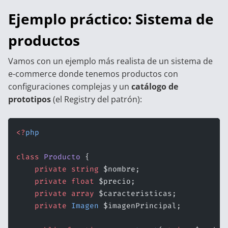
Ejemplo práctico: Sistema de
productos
Vamos con un ejemplo más realista de un sistema de
e-commerce donde tenemos productos con
configuraciones complejas y un
catálogo de
prototipos
(el Registry del patrón):
<?
php
class
 Producto
 {
    private
 string
 $nombre;
    private
 float
 $precio;
    private
 array
 $caracteristicas;
    private
 Imagen
 $imagenPrincipal;