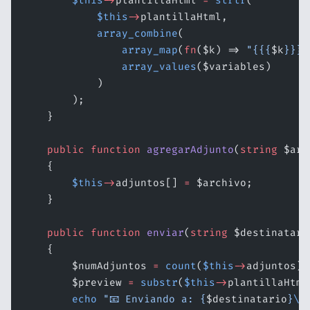
        $this
->
plantillaHtml 
=
 strtr
(
            $this
->
plantillaHtml,
            array_combine
(
                array_map
(
fn
($k) => 
"{{{
$k
}}}"
                array_values
($variables)
            )
        );
    }
    public
 function
 agregarAdjunto
(
string
 $arc
    {
        $this
->
adjuntos[] 
=
 $archivo;
    }
    public
 function
 enviar
(
string
 $destinatari
    {
        $numAdjuntos 
=
 count
(
$this
->
adjuntos);
        $preview 
=
 substr
(
$this
->
plantillaHtml
        echo
 "📧 Enviando a: {
$destinatario
}
\n