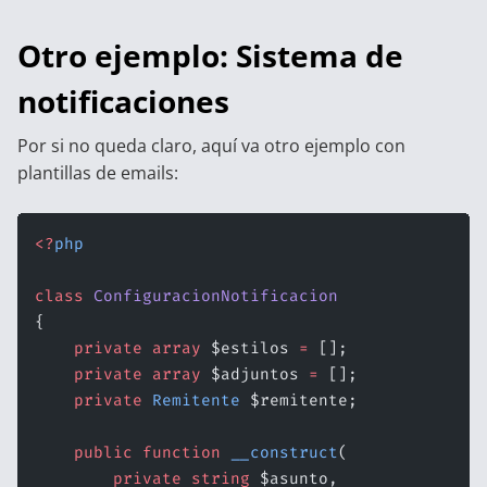
Otro ejemplo: Sistema de
notificaciones
Por si no queda claro, aquí va otro ejemplo con
plantillas de emails:
<?
php
class
 ConfiguracionNotificacion
{
    private
 array
 $estilos 
=
 [];
    private
 array
 $adjuntos 
=
 [];
    private
 Remitente
 $remitente;
    public
 function
 __construct
(
        private
 string
 $asunto,