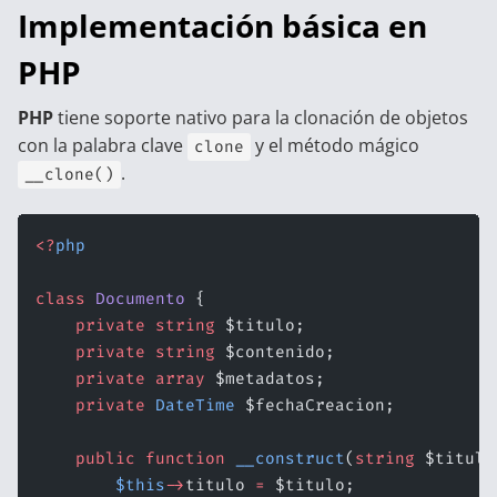
Implementación básica en
PHP
PHP
tiene soporte nativo para la clonación de objetos
con la palabra clave
y el método mágico
clone
.
__clone()
<?
php
class
 Documento
 {
    private
 string
 $titulo;
    private
 string
 $contenido;
    private
 array
 $metadatos;
    private
 DateTime
 $fechaCreacion;
    public
 function
 __construct
(
string
 $titulo
        $this
->
titulo 
=
 $titulo;