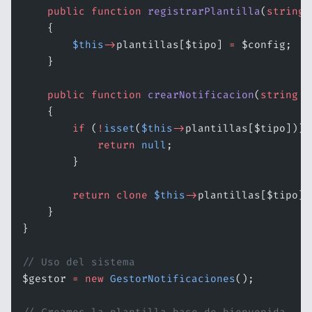
    public
 function
 registrarPlantilla
(
string
 
    {
        $this
->
plantillas[$tipo] 
=
 $config;
    }
    public
 function
 crearNotificacion
(
string
 $
    {
        if
 (
!
isset
(
$this
->
plantillas[$tipo])) 
            return
 null
;
        }
        return
 clone
 $this
->
plantillas[$tipo];
    }
}
// Uso del sistema
$gestor 
=
 new
 GestorNotificaciones
();