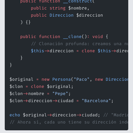
    public
 function
 __construct
(
        public
 string
 $nombre,
        public
 Direccion
 $direccion
    ) {}
    public
 function
 __clone
()
:
 void
 {
        // Clonación profunda: creamos una nue
        $this
->
direccion 
=
 clone
 $this
->
direcc
    }
}
$original 
=
 new
 Persona
(
"Paco"
, 
new
 Direccion
(
$clon 
=
 clone
 $original;
$clon
->
nombre 
=
 "Pepe"
;
$clon
->
direccion
->
ciudad 
=
 "Barcelona"
;
echo
 $original
->
direccion
->
ciudad; 
// "Madrid
// Ahora sí, cada uno tiene su dirección indep