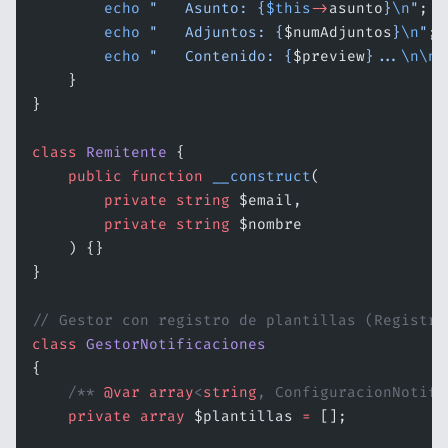
        echo
 "   Asunto: {
$this
->
asunto
}
\n
"
;
        echo
 "   Adjuntos: {
$numAdjuntos
}
\n
"
;
        echo
 "   Contenido: {
$preview
}...
\n\n
"
    }
}
class
 Remitente
 {
    public
 function
 __construct
(
        private
 string
 $email,
        private
 string
 $nombre
    ) {}
}
// Gestor con registro de plantillas (Registry
class
 GestorNotificaciones
{
    /** 
@var
 array
<
string
, ConfiguracionNotifi
    private
 array
 $plantillas 
=
 [];