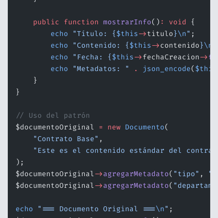
    public
 function
 mostrarInfo
()
:
 void
 {
        echo
 "Título: {
$this
->
titulo
}
\n
"
;
        echo
 "Contenido: {
$this
->
contenido
}
\n
"
        echo
 "Fecha: {
$this
->
fechaCreacion
->
fo
        echo
 "Metadatos: "
 .
 json_encode
(
$this
    }
}
// Uso del patrón
$documentoOriginal 
=
 new
 Documento
(
    "Contrato Base"
,
    "Este es el contenido estándar del contrat
);
$documentoOriginal
->
agregarMetadato
(
"tipo"
, 
"c
$documentoOriginal
->
agregarMetadato
(
"departame
echo
 "=== Documento Original ===
\n
"
;