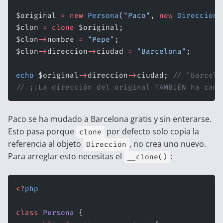
$original 
=
 new
 Persona
(
"Paco"
, 
new
 Direccion
(
$clon 
=
 clone
 $original;
$clon
->
nombre 
=
 "Pepe"
;
$clon
->
direccion
->
ciudad 
=
 "Barcelona"
;
echo
 $original
->
direccion
->
ciudad; 
// "Barcelo
// ¡¡La dirección del original TAMBIÉN ha camb
Paco se ha mudado a Barcelona gratis y sin enterarse.
Esto pasa porque
por defecto solo copia la
clone
referencia al objeto
, no crea uno nuevo.
Direccion
Para arreglar esto necesitas el
:
__clone()
<?
php
class
 Persona
 {