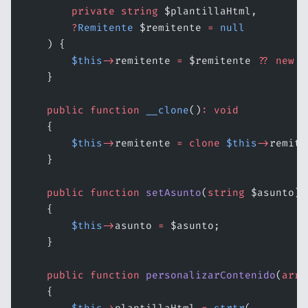
        private
 string
 $plantillaHtml,
        ?
Remitente
 $remitente 
=
 null
    ) {
        $this
->
remitente 
=
 $remitente 
??
 new
 R
    }
    public
 function
 __clone
()
:
 void
    {
        $this
->
remitente 
=
 clone
 $this
->
remite
    }
    public
 function
 setAsunto
(
string
 $asunto)
:
    {
        $this
->
asunto 
=
 $asunto;
    }
    public
 function
 personalizarContenido
(
arra
    {