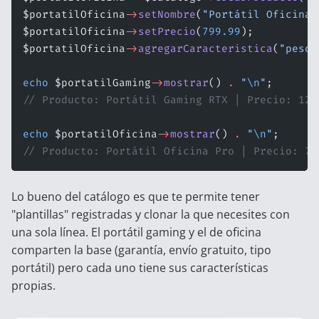
$portatilOficina
->
setNombre
(
"Portátil Oficina 
$portatilOficina
->
setPrecio
(
799.99
);
$portatilOficina
->
agregarCaracteristica
(
"peso"
echo
 $portatilGaming
->
mostrar
() 
.
 "
\n
"
;
// Producto: Portátil Gaming RTX | Precio: 129
echo
 $portatilOficina
->
mostrar
() 
.
 "
\n
"
;
// Producto: Portátil Oficina Pro | Precio: 79
Lo bueno del catálogo es que te permite tener
"plantillas" registradas y clonar la que necesites con
una sola línea. El portátil gaming y el de oficina
comparten la base (garantía, envío gratuito, tipo
portátil) pero cada uno tiene sus características
propias.