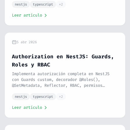
comunes. Seguridad perimetral real. Serie
nestjs
typescript
+2
NestJS #12.
Leer artículo
5 abr 2026
Authorization en NestJS: Guards,
Roles y RBAC
Implementa autorización completa en NestJS
con Guards custom, decorador @Roles(),
@SetMetadata, Reflector, RBAC, permisos
granulares con CASL y control de acceso
tipado. Autorización real para tu API. Serie
nestjs
typescript
+2
NestJS #11.
Leer artículo