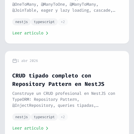
@OneToMany, @ManyToOne, @ManyToMany,
@JoinTable, eager y lazy loading, cascade,
migraciones con TypeORM CLI, DataSource
config y seeders tipados. Serie NestJS #9.
nestjs
typescript
+2
Leer artículo
1 abr 2026
CRUD tipado completo con
Repository Pattern en NestJS
Construye un CRUD profesional en NestJS con
TypeORM: Repository Pattern,
@InjectRepository, queries tipadas,
paginación, filtros dinámicos, soft delete,
transacciones con QueryRunner y respuestas
nestjs
typescript
+2
tipadas. Serie NestJS #8.
Leer artículo