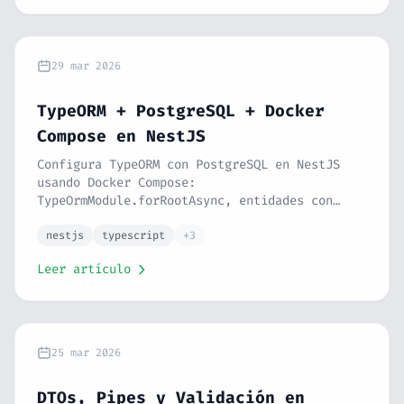
29 mar 2026
TypeORM + PostgreSQL + Docker
Compose en NestJS
Configura TypeORM con PostgreSQL en NestJS
usando Docker Compose:
TypeOrmModule.forRootAsync, entidades con
@Entity, @Column, @PrimaryGeneratedColumn,
tipos de columna, índices, @nestjs/config y
nestjs
typescript
+3
pgAdmin. Serie NestJS #7.
Leer artículo
25 mar 2026
DTOs, Pipes y Validación en