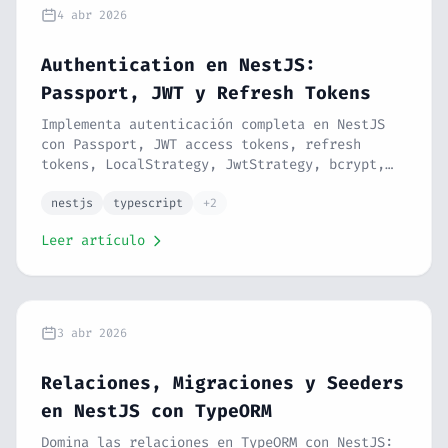
4 abr 2026
Authentication en NestJS:
Passport, JWT y Refresh Tokens
Implementa autenticación completa en NestJS
con Passport, JWT access tokens, refresh
tokens, LocalStrategy, JwtStrategy, bcrypt,
login, registro y AuthGuard. Seguridad real
para tu API. Serie NestJS #10.
nestjs
typescript
+2
Leer artículo
3 abr 2026
Relaciones, Migraciones y Seeders
en NestJS con TypeORM
Domina las relaciones en TypeORM con NestJS: