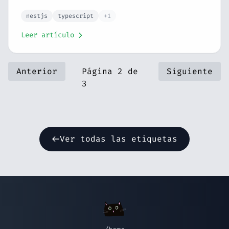
status codes, redirects y cómo organizar las
rutas de tu API como un profesional. Serie
nestjs
typescript
+1
NestJS #2.
Leer artículo
Anterior
Página 2 de
Siguiente
3
Ver todas las etiquetas