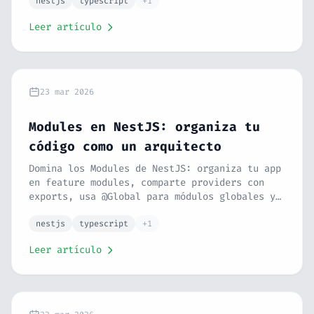
vida completo de una request. Serie NestJS
nestjs
typescript
+1
#5.
Leer artículo
23 mar 2026
Modules en NestJS: organiza tu
código como un arquitecto
Domina los Modules de NestJS: organiza tu app
en feature modules, comparte providers con
exports, usa @Global para módulos globales y
crea módulos dinámicos con forRoot() y
forRootAsync(). Serie NestJS #4.
nestjs
typescript
+1
Leer artículo