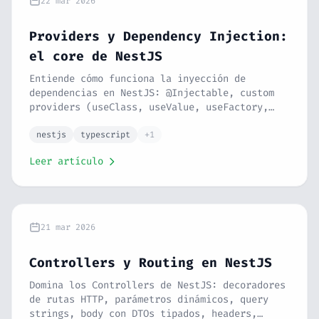
22 mar 2026
Providers y Dependency Injection:
el core de NestJS
Entiende cómo funciona la inyección de
dependencias en NestJS: @Injectable, custom
providers (useClass, useValue, useFactory,
useExisting), injection tokens, scopes y cómo
NestJS resuelve el árbol de dependencias.
nestjs
typescript
+1
Serie NestJS #3.
Leer artículo
21 mar 2026
Controllers y Routing en NestJS
Domina los Controllers de NestJS: decoradores
de rutas HTTP, parámetros dinámicos, query
strings, body con DTOs tipados, headers,