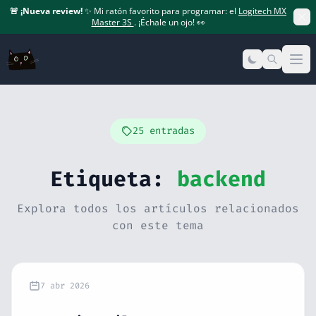
🚨
¡Nueva review!
✨ Mi ratón favorito para programar: el
Logitech MX
Master 3S
. ¡Échale un ojo! 👀
Op
25 entradas
Etiqueta:
backend
Explora todos los artículos relacionados
con este tema
7 abr 2026