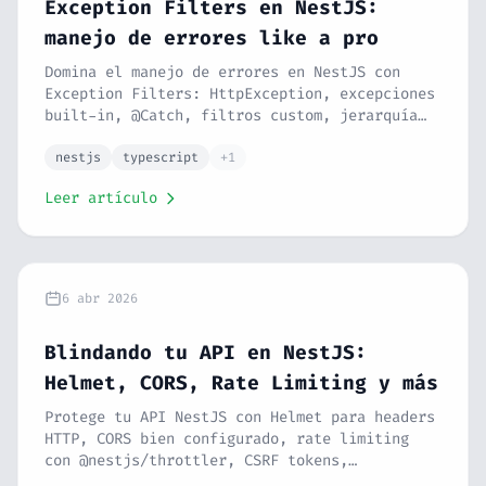
Exception Filters en NestJS:
manejo de errores like a pro
Domina el manejo de errores en NestJS con
Exception Filters: HttpException, excepciones
built-in, @Catch, filtros custom, jerarquía
de excepciones, respuestas de error tipadas y
filtros globales. Errores limpios y
nestjs
typescript
+1
predecibles. Serie NestJS #13.
Leer artículo
6 abr 2026
Blindando tu API en NestJS:
Helmet, CORS, Rate Limiting y más
Protege tu API NestJS con Helmet para headers
HTTP, CORS bien configurado, rate limiting
con @nestjs/throttler, CSRF tokens,
compresión y defensa contra los ataques más