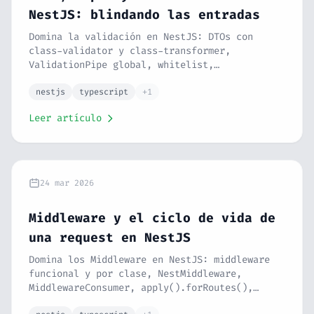
NestJS: blindando las entradas
Domina la validación en NestJS: DTOs con
class-validator y class-transformer,
ValidationPipe global, whitelist,
forbidNonWhitelisted, ParseIntPipe,
ParseUUIDPipe, custom pipes y mapped types.
nestjs
typescript
+1
Serie NestJS #6.
Leer artículo
24 mar 2026
Middleware y el ciclo de vida de
una request en NestJS
Domina los Middleware en NestJS: middleware
funcional y por clase, NestMiddleware,
MiddlewareConsumer, apply().forRoutes(),
exclude(), middleware global y el ciclo de