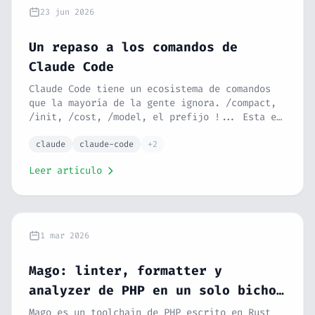
23 jun 2026
Un repaso a los comandos de
Claude Code
Claude Code tiene un ecosistema de comandos
que la mayoría de la gente ignora. /compact,
/init, /cost, /model, el prefijo !... Esta es
la guía que te hubiera gustado tener el
primer día.
claude
claude-code
+2
Leer artículo
1 mar 2026
Mago: linter, formatter y
analyzer de PHP en un solo bicho
escrito en Rust
Mago es un toolchain de PHP escrito en Rust