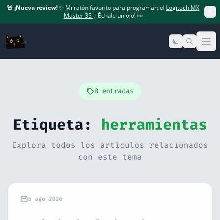
🚨
¡Nueva review!
✨ Mi ratón favorito para programar: el
Logitech MX
Master 3S
. ¡Échale un ojo! 👀
Op
8 entradas
Etiqueta:
herramientas
Explora todos los artículos relacionados
con este tema
5 ago 2026