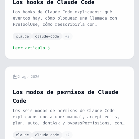
Los hooks de Claude Code
Los hooks de Claude Code explicados: qué
eventos hay, cómo bloquear una llamada con
PreToolUse, cómo reescribirla con
updatedInput y por qué el código de salida 1
no bloquea nada.
claude
claude-code
+2
Leer artículo
2 ago 2026
Los modos de permisos de Claude
Code
Los seis modos de permisos de Claude Code
explicados uno a uno: manual, accept edits,
plan, auto, dontAsk y bypassPermissions, con
sus riesgos y el flujo que se usa en un
equipo.
claude
claude-code
+2