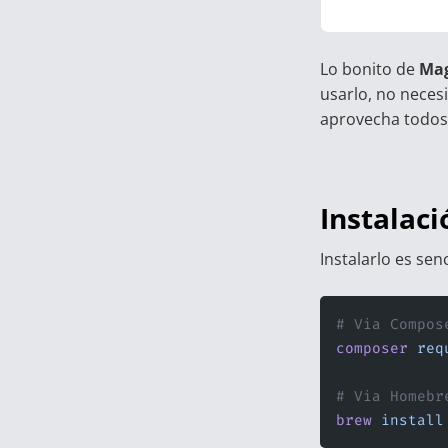
Lo bonito de
Ma
usarlo, no necesi
aprovecha todos 
Instalac
Instalarlo es sen
# Via Compos
composer
 req
# Via Homebr
brew
 install