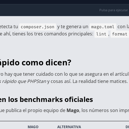
Pulsa para ejecutar
tecta tu
y te genera un
con l
composer.json
mago.toml
de ahí, tienes los tres comandos principales:
,
lint
format
rápido como dicen?
ero hay que tener cuidado con lo que se asegura en el artícul
 rápido que PHPStan
y cosas así. La realidad tiene matices.
en los benchmarks oficiales
ue publica el propio equipo de
Mago
, los números son imp
MAGO
ALTERNATIVA
D