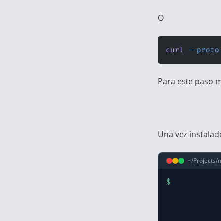
O
curl
 --proto
Para este paso m
Una vez instalado
~/Projects/
$