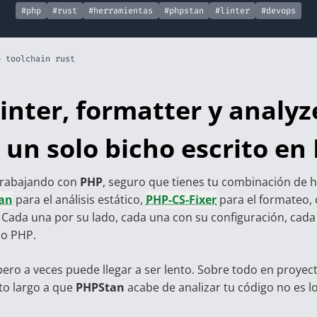
#php
#rust
#herramientas
#phpstan
#linter
#devops
p toolchain rust
inter, formatter y analyz
un solo bicho escrito en
 trabajando con
PHP
, seguro que tienes tu combinación de 
an
para el análisis estático,
PHP-CS-Fixer
para el formateo,
. Cada una por su lado, cada una con su configuración, cad
so PHP.
pero a veces puede llegar a ser lento. Sobre todo en proyec
to largo a que
PHPStan
acabe de analizar tu código no es 