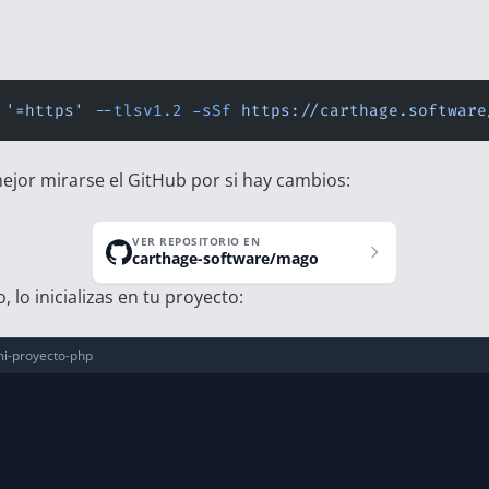
 '=https'
 --tlsv1.2
 -sSf
 https://carthage.software
ejor mirarse el GitHub por si hay cambios:
VER REPOSITORIO EN
carthage-software/mago
, lo inicializas en tu proyecto:
mi-proyecto-php