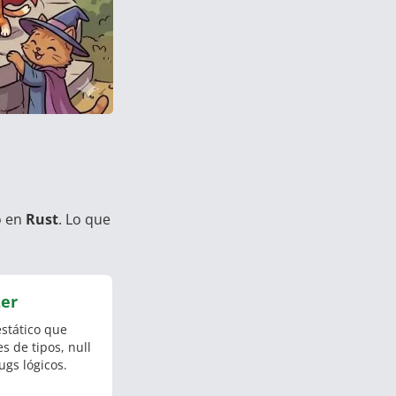
o en
Rust
. Lo que
zer
estático que
s de tipos, null
ugs lógicos.