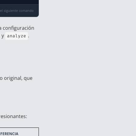
 el siguiente comando
a configuración
y
.
analyze
o original, que
resionantes:
IFERENCIA