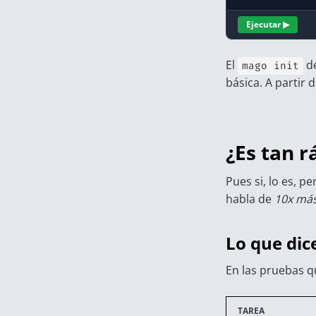
Ejecutar ▶
El
de
mago init
básica. A partir 
¿Es tan 
Pues si, lo es, p
habla de
10x más
Lo que dic
En las pruebas q
TAREA