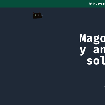
🚨
¡Nueva r
Mag
y a
so