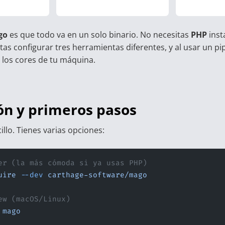
go
es que todo va en un solo binario. No necesitas
PHP
inst
tas configurar tres herramientas diferentes, y al usar un pi
los cores de tu máquina.
ión y primeros pasos
cillo. Tienes varias opciones:
er (la más cómoda si ya usas PHP)
uire
 --dev
 carthage-software/mago
ew (macOS/Linux)
 mago