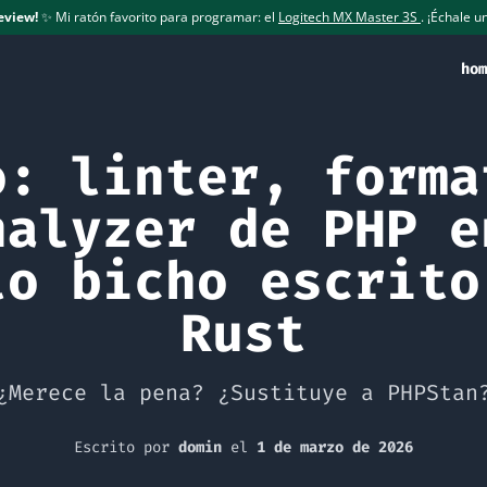
eview!
✨ Mi ratón favorito para programar: el
Logitech MX Master 3S
. ¡Échale un
hom
o: linter, forma
nalyzer de PHP e
lo bicho escrito
Rust
¿Merece la pena? ¿Sustituye a PHPStan
Escrito por
domin
el
1 de marzo de 2026