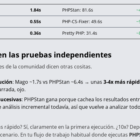
1.84s
PHPStan: 81.6s
~
0.55s
PHP-CS-Fixer: 49.6s
~
0.36s
Pretty PHP: 31.4s
~
en las pruebas independientes
es de la comunidad dicen otras cositas.
ución
: Mago ~1.7s vs PHPStan ~6.4s → unas
3-4x más rápi
rrada, ojo.
sucesivas
: PHPStan gana porque cachea los resultados entr
 análisis incremental todavía, así que vuelve a analizar tod
s rápido? Sí, claramente en la primera ejecución. ¿10x? De
cenario. En tu flujo de trabajo habitual donde ejecutas
PHP