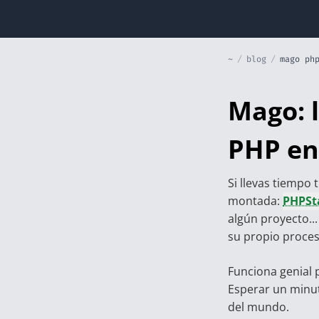
~
/
blog
/
mago ph
Mago: l
PHP en 
Si llevas tiempo
montada:
PHPSt
algún proyecto..
su propio proce
Funciona genial 
Esperar un minu
del mundo.