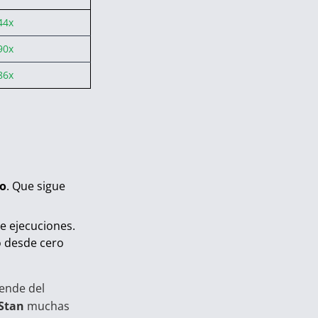
44x
90x
86x
do
. Que sigue
e ejecuciones.
o desde cero
pende del
Stan
muchas