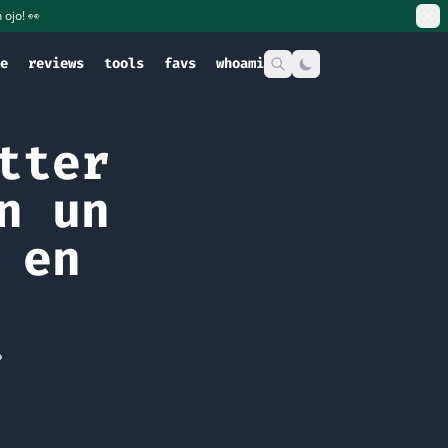
 ojo! 👀
e
reviews
tools
favs
whoami
tter
n un
 en
?