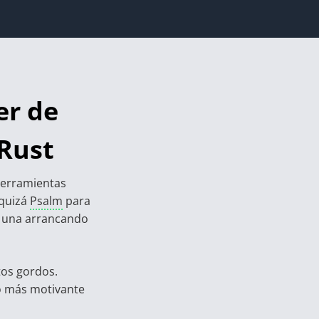
er de
 Rust
herramientas
 quizá
Psalm
para
a una arrancando
tos gordos.
lo más motivante