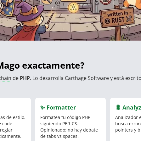
Mago exactamente?
chain
de
PHP
. Lo desarrolla Carthage Software y está escrit
✨ Formatter
🐛 Analy
s de estilo,
Formatea tu código PHP
Analizador 
y code
siguiendo PER-CS.
busca errore
reglar
Opinionado: no hay debate
pointers y b
icamente.
de tabs vs spaces.