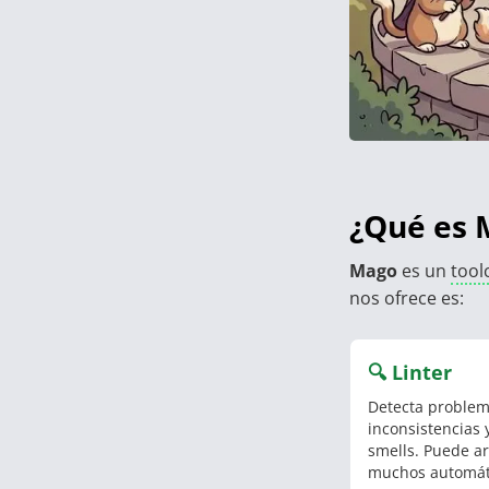
¿Qué es 
Mago
es un
tool
nos ofrece es:
🔍 Linter
Detecta problema
inconsistencias 
smells. Puede ar
muchos automát