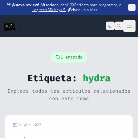
🚨
¡Nueva review!
¡Mi teclado ideal! ⌨️ Perfecto para programar, el
Logitech MX Keys S
. ¡Échale un ojo! 👀
Op
1 entrada
Etiqueta:
hydra
Explora todos los artículos relacionados
con este tema
24 abr 2025