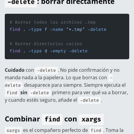
: borrar directamente
-delete
# Borrar todos los archivos .tmp
find
 .
 -type
 f
 -name
 "*.tmp"
 -delete
# Borrar directorios vacíos
find
 .
 -type
 d
 -empty
 -delete
Cuidado
con
. No pide confirmación y no
-delete
manda nada a la papelera. Lo que borras con
-
desaparece para siempre. Siempre ejecuta el
delete
sin
primero para ver qué va a borrar,
find
-delete
y cuando estés seguro, añade el
.
-delete
Combinar
con
find
xargs
es el compañero perfecto de
. Toma la
xargs
find