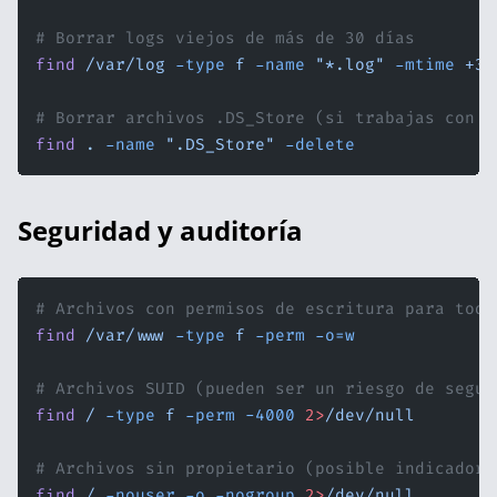
# Borrar logs viejos de más de 30 días
find
 /var/log
 -type
 f
 -name
 "*.log"
 -mtime
 +30
# Borrar archivos .DS_Store (si trabajas con m
find
 .
 -name
 ".DS_Store"
 -delete
Seguridad y auditoría
# Archivos con permisos de escritura para todo
find
 /var/www
 -type
 f
 -perm
 -o=w
# Archivos SUID (pueden ser un riesgo de segur
find
 /
 -type
 f
 -perm
 -4000
 2>
/dev/null
# Archivos sin propietario (posible indicador 
find
 /
 -nouser
 -o
 -nogroup
 2>
/dev/null