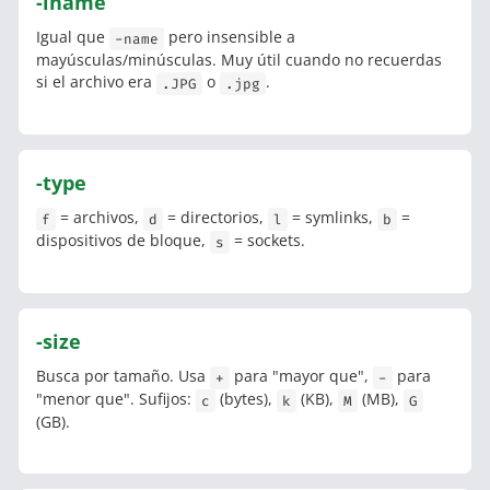
-iname
Igual que
pero insensible a
-name
mayúsculas/minúsculas. Muy útil cuando no recuerdas
si el archivo era
o
.
.JPG
.jpg
-type
= archivos,
= directorios,
= symlinks,
=
f
d
l
b
dispositivos de bloque,
= sockets.
s
-size
Busca por tamaño. Usa
para "mayor que",
para
+
-
"menor que". Sufijos:
(bytes),
(KB),
(MB),
c
k
M
G
(GB).