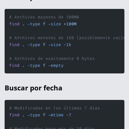
# Archivos mayores de 100MB
find
 .
 -type
 f
 -size
 +100M
# Archivos menores de 1KB (posiblemente vacíos
find
 .
 -type
 f
 -size
 -1k
# Archivos de exactamente 0 bytes
find
 .
 -type
 f
 -empty
Buscar por fecha
# Modificados en los últimos 7 días
find
 .
 -type
 f
 -mtime
 -7
# Modificados hace más de 30 días