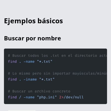
Ejemplos básicos
Buscar por nombre
# Buscar todos los .txt en el directorio actua
find
 .
 -name
 "*.txt"
# Lo mismo pero sin importar mayúsculas/minúsc
find
 .
 -iname
 "*.txt"
# Buscar un archivo concreto
find
 /
 -name
 "php.ini"
 2>
/dev/null