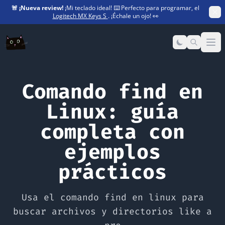
🚨
¡Nueva review!
¡Mi teclado ideal! ⌨️ Perfecto para programar, el
Logitech MX Keys S
. ¡Échale un ojo! 👀
Op
Comando find en
Linux: guía
completa con
ejemplos
prácticos
Usa el comando find en linux para
buscar archivos y directorios like a