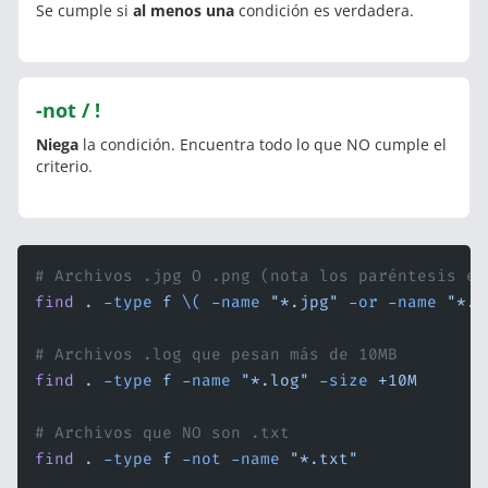
Se cumple si
al menos una
condición es verdadera.
-not / !
Niega
la condición. Encuentra todo lo que NO cumple el
criterio.
# Archivos .jpg O .png (nota los paréntesis es
find
 .
 -type
 f
 \(
 -name
 "*.jpg"
 -or
 -name
 "*.p
# Archivos .log que pesan más de 10MB
find
 .
 -type
 f
 -name
 "*.log"
 -size
 +10M
# Archivos que NO son .txt
find
 .
 -type
 f
 -not
 -name
 "*.txt"