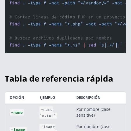
find
 .
 -type
 f
 -not
 -path
 "*/vendor/*"
 -not
 -p
# Contar líneas de código PHP en un proyecto
find
 .
 -type
 f
 -name
 "*.php"
 -not
 -path
 "*/ven
# Buscar archivos duplicados por nombre
find
 .
 -type
 f
 -name
 "*.js"
 |
 sed
 's|.*/||'
 |
 
Tabla de referencia rápida
OPCIÓN
EJEMPLO
DESCRIPCIÓN
Por nombre (case
-name
-name
sensitive)
"*.txt"
Por nombre (case
-iname
-iname