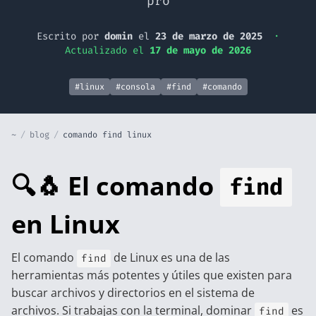
pro
Escrito por
domin
el
23 de marzo de 2025
·
Actualizado el
17 de mayo de 2026
#linux
#consola
#find
#comando
~
/
blog
/
comando find linux
🔍🐧 El comando
find
en Linux
El comando
de Linux es una de las
find
herramientas más potentes y útiles que existen para
buscar archivos y directorios en el sistema de
archivos. Si trabajas con la terminal, dominar
es
find