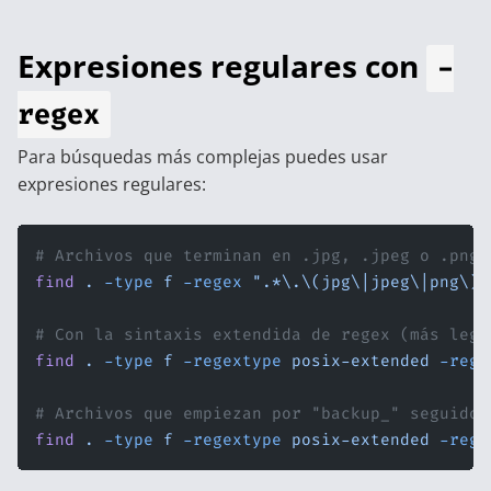
Expresiones regulares con
-
regex
Para búsquedas más complejas puedes usar
expresiones regulares:
# Archivos que terminan en .jpg, .jpeg o .png
find
 .
 -type
 f
 -regex
 ".*\.\(jpg\|jpeg\|png\)"
# Con la sintaxis extendida de regex (más legi
find
 .
 -type
 f
 -regextype
 posix-extended
 -rege
# Archivos que empiezan por "backup_" seguido 
find
 .
 -type
 f
 -regextype
 posix-extended
 -rege