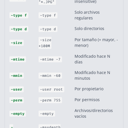
insensitive)
"*.JPG"
Solo archivos
-type f
-type f
regulares
Solo directorios
-type d
-type d
Por tamaño (+ mayor, -
-size
-size
menor)
+100M
Modificado hace N
-mtime
-mtime -7
días
Modificado hace N
-mmin
-mmin -60
minutos
Por propietario
-user
-user root
Por permisos
-perm
-perm 755
Archivos/directorios
-empty
-empty
vacíos
-
-maxdepth