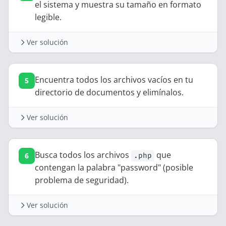
el sistema y muestra su tamaño en formato
legible.
Ver solución
find
 /
 -type
 f
 -size
 +50M
 -exec
 ls
 -lh
 {}
 +
Encuentra todos los archivos vacíos en tu
directorio de documentos y elimínalos.
Ver solución
find
 ~/Documents
 -type
 f
 -empty
 -delete
Busca todos los archivos
que
.php
contengan la palabra "password" (posible
problema de seguridad).
Ver solución