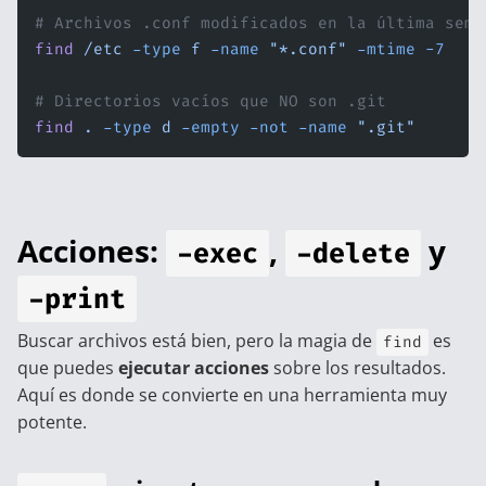
# Archivos .conf modificados en la última sema
find
 /etc
 -type
 f
 -name
 "*.conf"
 -mtime
 -7
# Directorios vacíos que NO son .git
find
 .
 -type
 d
 -empty
 -not
 -name
 ".git"
Acciones:
,
y
-exec
-delete
-print
Buscar archivos está bien, pero la magia de
es
find
que puedes
ejecutar acciones
sobre los resultados.
Aquí es donde se convierte en una herramienta muy
potente.