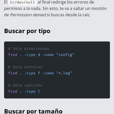
El
al final redirige los errores de
2>/dev/null
permisos a la nada. Sin esto, te va a saltar un montón
de
Permission denied
si buscas desde la raíz.
Buscar por tipo
# Solo directorios
find
 .
 -type
 d
 -name
 "config"
# Solo archivos
find
 .
 -type
 f
 -name
 "*.log"
# Solo symlinks
find
 .
 -type
 l
Buscar por tamaño