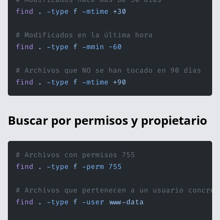
find
 .
 -type
 f
 -mtime
 +30
# Modificados en la última hora
find
 .
 -type
 f
 -mmin
 -60
# Archivos que NO se han tocado en 90 días
find
 .
 -type
 f
 -mtime
 +90
Buscar por permisos y propietario
# Archivos con permisos 755
find
 .
 -type
 f
 -perm
 755
# Archivos que pertenecen a un usuario concret
find
 .
 -type
 f
 -user
 www-data