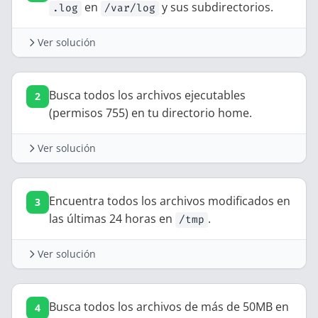
en
y sus subdirectorios.
.log
/var/log
Ver solución
find
 /var/log
 -name
 "*.log"
Busca todos los archivos ejecutables
(permisos 755) en tu directorio home.
Ver solución
find
 ~
 -type
 f
 -perm
 755
Encuentra todos los archivos modificados en
las últimas 24 horas en
.
/tmp
Ver solución
find
 /tmp
 -type
 f
 -mtime
 -1
Busca todos los archivos de más de 50MB en