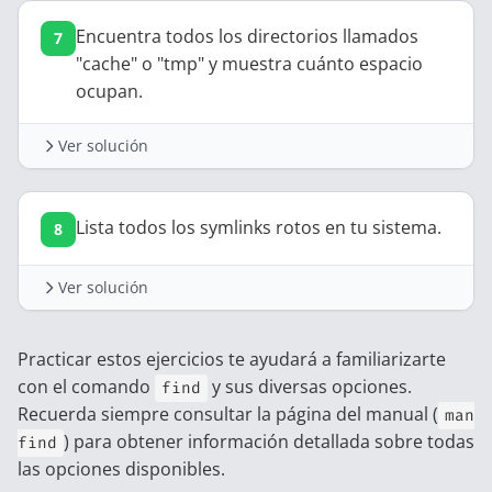
find
 .
 -type
 f
 -name
 "*.php"
 -exec
 grep
 -l
 
Encuentra todos los directorios llamados
"cache" o "tmp" y muestra cuánto espacio
ocupan.
Ver solución
find
 /
 -type
 d
 \(
 -name
 "cache"
 -or
 -name
 "
Lista todos los symlinks rotos en tu sistema.
Ver solución
Practicar estos ejercicios te ayudará a familiarizarte
find
 /
 -xtype
 l
 2>
/dev/null
con el comando
y sus diversas opciones.
find
Recuerda siempre consultar la página del manual (
man
) para obtener información detallada sobre todas
find
las opciones disponibles.