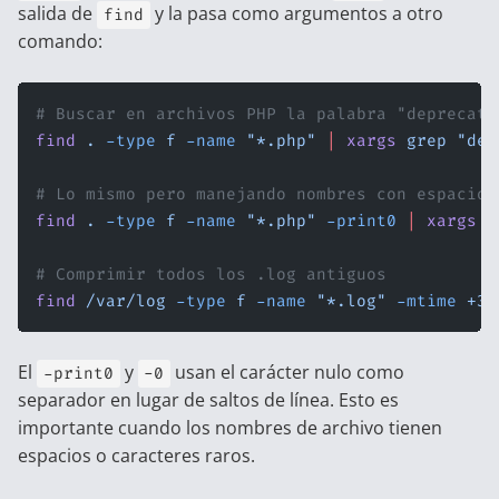
salida de
y la pasa como argumentos a otro
find
comando:
# Buscar en archivos PHP la palabra "deprecate
find
 .
 -type
 f
 -name
 "*.php"
 |
 xargs
 grep
 "dep
# Lo mismo pero manejando nombres con espacios
find
 .
 -type
 f
 -name
 "*.php"
 -print0
 |
 xargs
 -
# Comprimir todos los .log antiguos
find
 /var/log
 -type
 f
 -name
 "*.log"
 -mtime
 +30
El
y
usan el carácter nulo como
-print0
-0
separador en lugar de saltos de línea. Esto es
importante cuando los nombres de archivo tienen
espacios o caracteres raros.