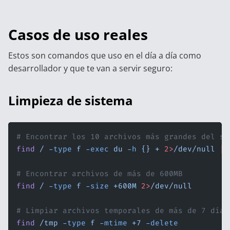
Casos de uso reales
Estos son comandos que uso en el día a día como
desarrollador y que te van a servir seguro:
Limpieza de sistema
# Encontrar los 10 archivos más grandes del si
find
 /
 -type
 f
 -exec
 du
 -h
 {}
 +
 2>
/dev/null
 |
 
# Encontrar archivos de más de 600MB
find
 /
 -type
 f
 -size
 +600M
 2>
/dev/null
# Limpiar archivos temporales de más de 7 días
find
 /tmp
 -type
 f
 -mtime
 +7
 -delete