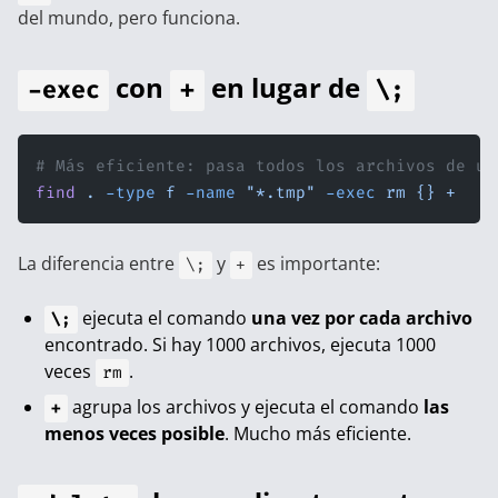
del mundo, pero funciona.
con
en lugar de
-exec
+
\;
# Más eficiente: pasa todos los archivos de un
find
 .
 -type
 f
 -name
 "*.tmp"
 -exec
 rm
 {}
 +
La diferencia entre
y
es importante:
\;
+
ejecuta el comando
una vez por cada archivo
\;
encontrado. Si hay 1000 archivos, ejecuta 1000
veces
.
rm
agrupa los archivos y ejecuta el comando
las
+
menos veces posible
. Mucho más eficiente.