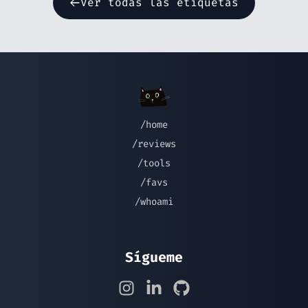
Ver todas las etiquetas
/home
/reviews
/tools
/favs
/whoami
Sígueme