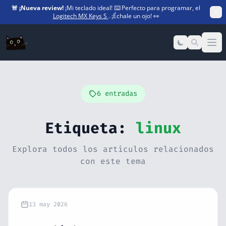
🚨
¡Nueva review!
¡Mi teclado ideal! ⌨️ Perfecto para programar, el
Logitech MX Keys S
. ¡Échale un ojo! 👀
Op
6 entradas
Etiqueta:
linux
Explora todos los artículos relacionados
con este tema
13 may 2026