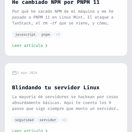
He cambiado NPM por PNPM 11
Por qué he sacado NPM de mi máquina y me he
pasado a PNPM 11 en Linux Mint. El ataque a
TanStack, el rm -rf que se viene, y cómo
migrar sin morir en el intento.
javascript
pnpm
+3
Leer artículo
3 mar 2026
Blindando tu servidor Linux
La mayoría de servidores se hackean por cosas
absurdamente básicas. Aquí te cuento los 9
pasos que sigo siempre que monto un servidor
Linux para dejarlo lo más blindado posible
sin complicarme la vida.
seguridad
servidor
+3
Leer artículo