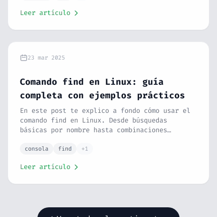
texto, trabajar con logs y mucho más. Desde
Leer artículo
lo más básico hasta combinaciones avanzadas.
23 mar 2025
Comando find en Linux: guía
completa con ejemplos prácticos
En este post te explico a fondo cómo usar el
comando find en Linux. Desde búsquedas
básicas por nombre hasta combinaciones
avanzadas con exec, xargs y expresiones
regulares. Con ejemplos prácticos, ejercicios
consola
find
+1
con soluciones y casos de uso reales para
Leer artículo
administración de sistemas.