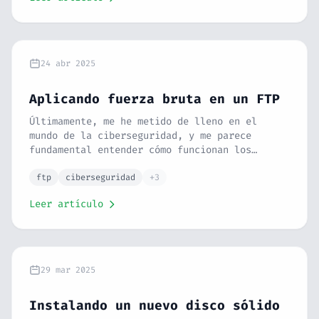
24 abr 2025
Aplicando fuerza bruta en un FTP
Últimamente, me he metido de lleno en el
mundo de la ciberseguridad, y me parece
fundamental entender cómo funcionan los
ataques para poder defenderse mejor. 🛡️ En
este post, te explico cómo realizar una
ftp
ciberseguridad
+3
auditoría de fuerza bruta contra un servidor
Leer artículo
FTP. Te guío para que montes tu propio
entorno de pruebas de forma segura con Docker
y uses una herramienta como Hydra para poner
a prueba su seguridad. 💻 Es una práctica
súper útil para cualquier programador o
29 mar 2025
sysadmin que quiera aprender a proteger sus
sistemas.
Instalando un nuevo disco sólido