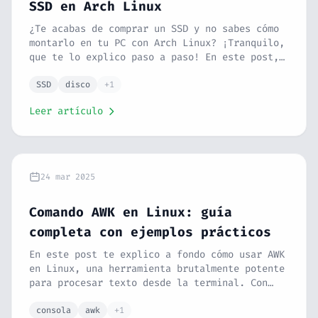
SSD en Arch Linux
¿Te acabas de comprar un SSD y no sabes cómo
montarlo en tu PC con Arch Linux? ¡Tranquilo,
que te lo explico paso a paso! En este post,
te guío desde cómo conectar el disco hasta
cómo formatearlo para que sea compatible con
SSD
disco
+1
Linux y Windows. 🤝 Además, te enseño a
Leer artículo
configurar el montaje automático para que no
tengas que preocuparte cada vez que
reinicies.
24 mar 2025
Comando AWK en Linux: guía
completa con ejemplos prácticos
En este post te explico a fondo cómo usar AWK
en Linux, una herramienta brutalmente potente
para procesar texto desde la terminal. Con
ejemplos prácticos te enseño a filtrar datos,
extraer columnas, hacer cálculos, transformar
consola
awk
+1