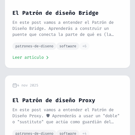
El Patrón de diseño Bridge
En este post vamos a entender el Patrón de
Diseño Bridge. Aprenderás a construir un
puente que conecta la parte de qué es (la
abstracción) con la parte de cómo funciona
(la implementación), permitiendo que ambas
patrones-de-diseno
software
+6
evolucionen de forma independiente. Con
Leer artículo
analogías, un ejemplo práctico en PHP de
envío de notificaciones, comparativa con
Strategy y Adapter, relación con SOLID y
errores comunes.
4 nov 2025
El Patrón de diseño Proxy
En este post vamos a entender el Patrón de
Diseño Proxy. 🛡️ Aprenderás a usar un "doble"
o "sustituto" que actúa como guardián del
objeto real, permitiéndote añadir
funcionalidades como control de acceso, caché
patrones-de-diseno
software
+4