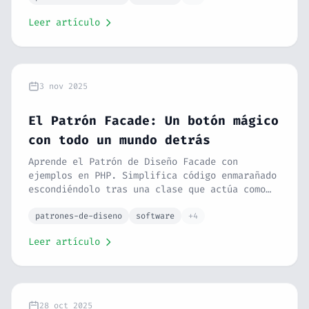
o registro de forma elegante. Con la analogía
Leer artículo
de un portero de discoteca y un ejemplo en
una librería de descargas, conseguirás un
código más seguro y optimizado.
3 nov 2025
El Patrón Facade: Un botón mágico
con todo un mundo detrás
Aprende el Patrón de Diseño Facade con
ejemplos en PHP. Simplifica código enmarañado
escondiéndolo tras una clase que actúa como
un botón mágico. Con analogías reales y un
ejemplo de eCommerce, conseguirás un código
patrones-de-diseno
software
+4
limpio y elegante.
Leer artículo
28 oct 2025