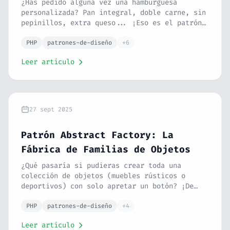
Complejos
¿Has pedido alguna vez una hamburguesa
personalizada? Pan integral, doble carne, sin
pepinillos, extra queso... ¡Eso es el patrón
Builder! Aprende a construir objetos
complejos paso a paso sin constructores
PHP
patrones-de-diseño
+6
telescópicos ni código ilegible.
Leer artículo
27 sept 2025
Patrón Abstract Factory: La
Fábrica de Familias de Objetos
¿Qué pasaría si pudieras crear toda una
colección de objetos (muebles rústicos o
deportivos) con solo apretar un botón? ¡De
eso va el patrón Abstract Factory! Te lo
explico con lenguaje sencillo y un ejemplo de
PHP
patrones-de-diseño
+4
la vida real (coches Seat vs. Cupra) para que
Leer artículo
lo entiendas.