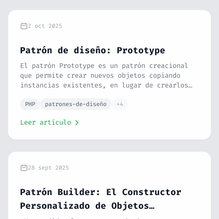
2 oct 2025
Patrón de diseño: Prototype
El patrón Prototype es un patrón creacional
que permite crear nuevos objetos copiando
instancias existentes, en lugar de crearlos
desde cero. Hablamos de cuándo usarlo, cómo
implementarlo y por qué puede ahorrarte mucho
PHP
patrones-de-diseño
+4
trabajo cuando necesitas crear objetos
Leer artículo
complejos de forma eficiente. 🧬
28 sept 2025
Patrón Builder: El Constructor
Personalizado de Objetos