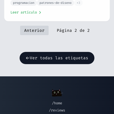
relación con SOLID. Con enlaces a cada patrón
programacion
patrones-de-diseno
+3
explicado en detalle con ejemplos.
Leer artículo
Anterior
Página 2 de 2
Ver todas las etiquetas
/home
/reviews