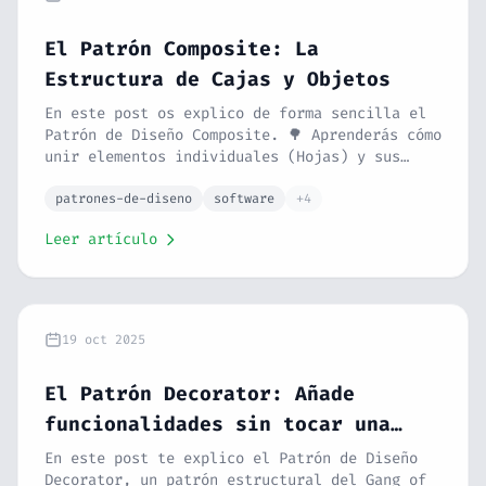
El Patrón Composite: La
Estructura de Cajas y Objetos
En este post os explico de forma sencilla el
Patrón de Diseño Composite. 🌳 Aprenderás cómo
unir elementos individuales (Hojas) y sus
contenedores (Compuestos) bajo un mismo trato
común. Con la analogía de las cajas de
patrones-de-diseno
software
+4
mudanza y un ejemplo de archivos/carpetas,
Leer artículo
entenderás la estructura para manejar
jerarquías complejas con código simple y
elegante.
19 oct 2025
El Patrón Decorator: Añade
funcionalidades sin tocar una
sola línea del original
En este post te explico el Patrón de Diseño
Decorator, un patrón estructural del Gang of