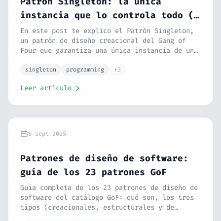
Patrón Singleton: la única
instancia que lo controla todo (y
por qué hay que tener cuidado)
En este post te explico el Patrón Singleton,
un patrón de diseño creacional del Gang of
Four que garantiza una única instancia de una
clase en toda la aplicación. Con ejemplos en
PHP, te cuento cuándo usarlo, cuándo no, por
singleton
programming
+3
qué se considera un anti-patrón, los
Leer artículo
problemas de thread safety y qué alternativas
modernas existen como Dependency Injection y
Service Containers.
8 sept 2025
Patrones de diseño de software:
guía de los 23 patrones GoF
Guía completa de los 23 patrones de diseño de
software del catálogo GoF: qué son, los tres
tipos (creacionales, estructurales y de
comportamiento), cuándo usar cada uno y su