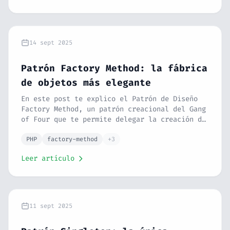
14 sept 2025
Patrón Factory Method: la fábrica
de objetos más elegante
En este post te explico el Patrón de Diseño
Factory Method, un patrón creacional del Gang
of Four que te permite delegar la creación de
objetos a fábricas especializadas. Con
ejemplos en PHP verás cómo eliminar switches
PHP
factory-method
+3
gigantes, cumplir el OCP y añadir productos
Leer artículo
nuevos sin tocar una línea del código
existente. Además la diferencia con Abstract
Factory y Simple Factory.
11 sept 2025