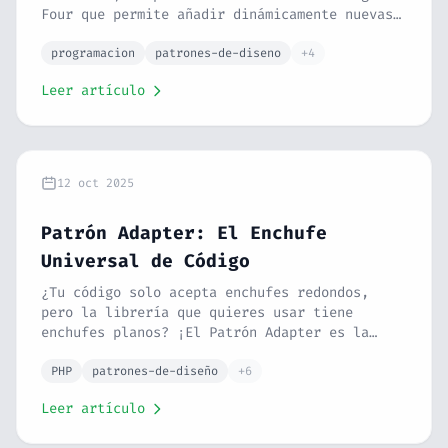
Four que permite añadir dinámicamente nuevas
responsabilidades a un objeto sin
modificarlo. Con ejemplos en PHP (café,
programacion
patrones-de-diseno
+4
procesamiento de datos, middleware HTTP),
Leer artículo
ventajas, desventajas, relación con SOLID y
casos de uso reales.
12 oct 2025
Patrón Adapter: El Enchufe
Universal de Código
¿Tu código solo acepta enchufes redondos,
pero la librería que quieres usar tiene
enchufes planos? ¡El Patrón Adapter es la
solución! Te lo explico con lenguaje
sencillo, ejemplos en PHP y casos de uso real
PHP
patrones-de-diseño
+6
para que lo entiendas sin ser programador.
Leer artículo