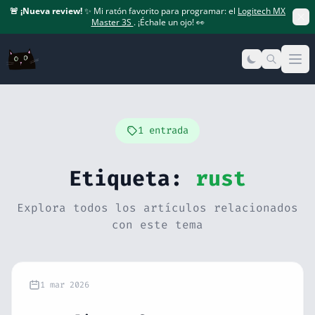
🚨
¡Nueva review!
✨ Mi ratón favorito para programar: el
Logitech MX
Master 3S
. ¡Échale un ojo! 👀
Op
1 entrada
Etiqueta:
rust
Explora todos los artículos relacionados
con este tema
1 mar 2026