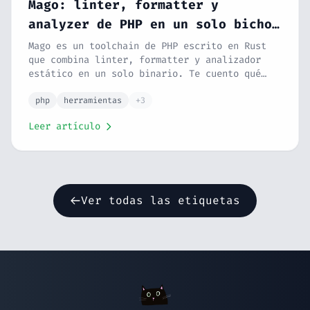
Mago: linter, formatter y
analyzer de PHP en un solo bicho
escrito en Rust
Mago es un toolchain de PHP escrito en Rust
que combina linter, formatter y analizador
estático en un solo binario. Te cuento qué
hace, cómo va de rápido y si deberías
plantearte cambiar PHPStan.
php
herramientas
+3
Leer artículo
Ver todas las etiquetas