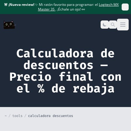
🚨
¡Nueva review!
✨ Mi ratón favorito para programar: el
Logitech MX
Master 3S
. ¡Échale un ojo! 👀
Op
Calculadora de
descuentos —
Precio final con
el % de rebaja
~
/
tools
/
calculadora descuentos