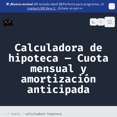
🚨
¡Nueva review!
¡Mi teclado ideal! ⌨️ Perfecto para programar, el
Logitech MX Keys S
. ¡Échale un ojo! 👀
Op
Calculadora de
hipoteca — Cuota
mensual y
amortización
anticipada
~
/
tools
/
calculadora hipoteca