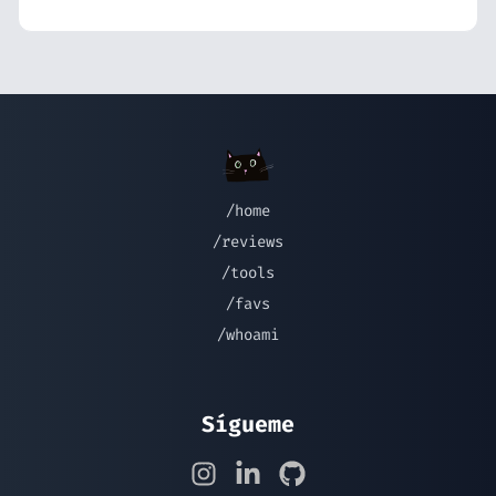
/home
/reviews
/tools
/favs
/whoami
Sígueme