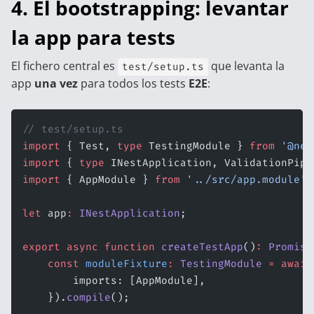
4. El bootstrapping: levantar
la app para tests
El fichero central es
que levanta la
test/setup.ts
app
una vez
para todos los tests
E2E
:
// test/setup.ts
import
 { Test, 
type
 TestingModule } 
from
 '@nes
import
 { 
type
 INestApplication, ValidationPipe
import
 { AppModule } 
from
 '../src/app.module'
;
let
 app
:
 INestApplication
;
export
 async
 function
 createTestApp
()
:
 Promise
    const
 moduleFixture
:
 TestingModule
 =
 await
        imports: [AppModule],
    }).
compile
();