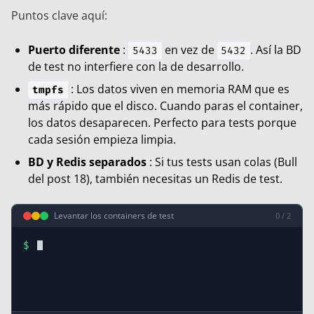
Puntos clave aquí:
Puerto diferente
:
en vez de
. Así la BD
5433
5432
de test no interfiere con la de desarrollo.
: Los datos viven en memoria RAM que es
tmpfs
más rápido que el disco. Cuando paras el container,
los datos desaparecen. Perfecto para tests porque
cada sesión empieza limpia.
BD y Redis separados
: Si tus tests usan colas (Bull
del
post 18
), también necesitas un Redis de test.
Levantar los containers de test
0 / 2
$