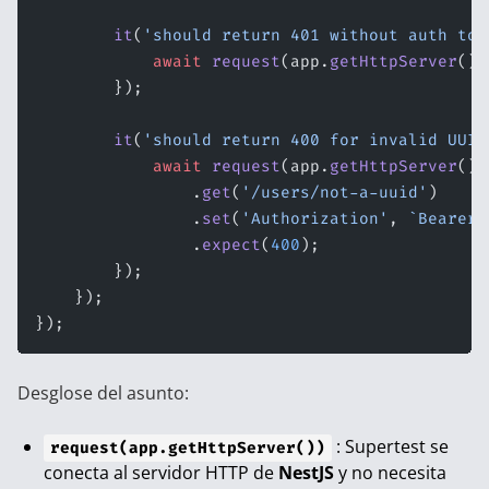
        it
(
'should return 401 without auth tok
            await
 request
(app.
getHttpServer
())
        });
        it
(
'should return 400 for invalid UUID
            await
 request
(app.
getHttpServer
())
                .
get
(
'/users/not-a-uuid'
)
                .
set
(
'Authorization'
, 
`Bearer 
                .
expect
(
400
);
        });
    });
});
Desglose del asunto:
: Supertest se
request(app.getHttpServer())
conecta al servidor HTTP de
NestJS
y no necesita