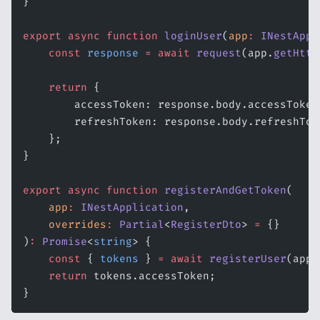
}
export
 async
 function
 loginUser
(
app
:
 INestAppl
    const
 response
 =
 await
 request
(app.
getHttp
    return
 {
        accessToken: response.body.accessToken
        refreshToken: response.body.refreshTok
    };
}
export
 async
 function
 registerAndGetToken
(
    app
:
 INestApplication
,
    overrides
:
 Partial
<
RegisterDto
> 
=
 {}
)
:
 Promise
<
string
> {
    const
 { 
tokens
 } 
=
 await
 registerUser
(app,
    return
 tokens.accessToken;
}