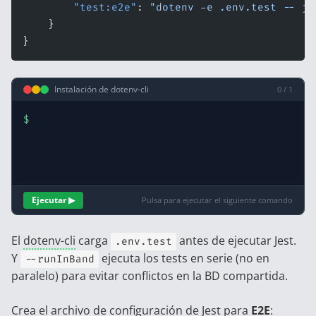
        "test:e2e"
: 
"dotenv -e .env.test -- je
    }
}
Instalación de dotenv-cli
0 / 1
$
Ejecutar ▶
Pulsa para ejecutar el siguiente comando
El
dotenv-cli
carga
antes de ejecutar Jest.
.env.test
Y
ejecuta los tests en serie (no en
--runInBand
paralelo) para evitar conflictos en la BD compartida.
Crea el archivo de configuración de Jest para
E2E
: