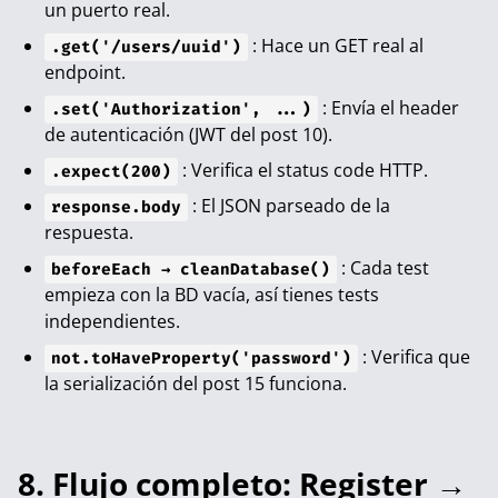
un puerto real.
: Hace un GET real al
.get('/users/uuid')
endpoint.
: Envía el header
.set('Authorization', ...)
de autenticación (JWT del
post 10
).
: Verifica el status code HTTP.
.expect(200)
: El JSON parseado de la
response.body
respuesta.
: Cada test
beforeEach → cleanDatabase()
empieza con la BD vacía, así tienes tests
independientes.
: Verifica que
not.toHaveProperty('password')
la serialización del
post 15
funciona.
8. Flujo completo: Register →