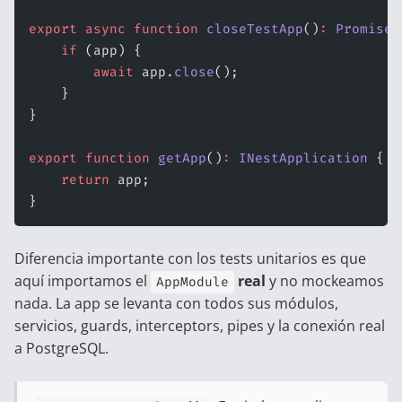
export
 async
 function
 closeTestApp
()
:
 Promise
<
    if
 (app) {
        await
 app.
close
();
    }
}
export
 function
 getApp
()
:
 INestApplication
 {
    return
 app;
}
Diferencia importante con los tests unitarios es que
aquí importamos el
real
y no mockeamos
AppModule
nada. La app se levanta con todos sus módulos,
servicios, guards, interceptors, pipes y la conexión real
a PostgreSQL.