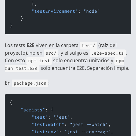
        },
        "testEnvironment"
: 
"node"
    }
}
Los tests
E2E
viven en la carpeta
(raíz del
test/
proyecto), no en
, y el sufijo es
.
src/
.e2e-spec.ts
Con esto
solo encuentra unitarios y
npm test
npm
solo encuentra E2E. Separación limpia.
run test:e2e
En
:
package.json
{
    "scripts"
: {
        "test"
: 
"jest"
,
        "test:watch"
: 
"jest --watch"
,
        "test:cov"
: 
"jest --coverage"
,