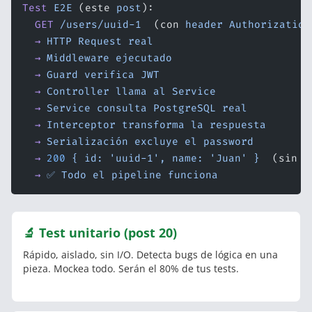
Test
 E2E
 (este 
post
):
  GET
 /users/uuid-1
  (con 
header
 Authorization
  →
 HTTP
 Request
 real
  →
 Middleware
 ejecutado
  →
 Guard
 verifica
 JWT
  →
 Controller
 llama
 al
 Service
  →
 Service
 consulta
 PostgreSQL
 real
  →
 Interceptor
 transforma
 la
 respuesta
  →
 Serialización
 excluye
 el
 password
  →
 200
 {
 id:
 'uuid-1',
 name:
 'Juan'
 }
  (sin 
p
  →
 ✅
 Todo
 el
 pipeline
 funciona
🔬 Test unitario (post 20)
Rápido, aislado, sin I/O. Detecta bugs de lógica en una
pieza. Mockea todo. Serán el 80% de tus tests.