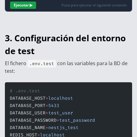
Ejecutar ▶
Pulsa para ejecutar el siguiente comando
3. Configuración del entorno
de test
El fichero
con las variables para la BD de
.env.test
test:
# .env.test
DATABASE_HOST
=
localhost
DATABASE_PORT
=
5433
DATABASE_USER
=
test_user
DATABASE_PASSWORD
=
test_password
DATABASE_NAME
=
nestjs_test
REDIS_HOST
=
localhost