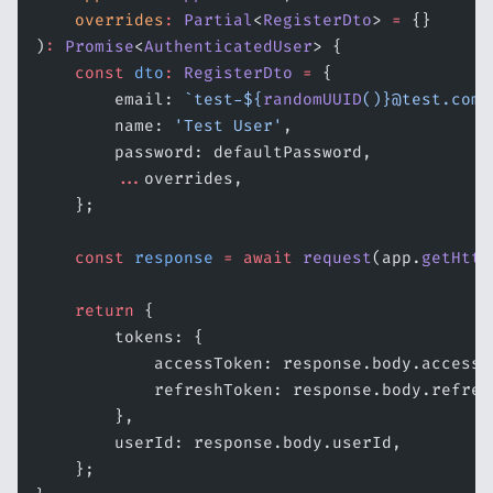
    overrides
:
 Partial
<
RegisterDto
> 
=
 {}
)
:
 Promise
<
AuthenticatedUser
> {
    const
 dto
:
 RegisterDto
 =
 {
        email: 
`test-${
randomUUID
()
}@test.com`
        name: 
'Test User'
,
        password: defaultPassword,
        ...
overrides,
    };
    const
 response
 =
 await
 request
(app.
getHttp
    return
 {
        tokens: {
            accessToken: response.body.accessT
            refreshToken: response.body.refres
        },
        userId: response.body.userId,
    };