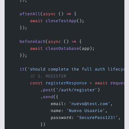
    });
    afterAll
(
async
 () 
=>
 {
        await
 closeTestApp
();
    });
    beforeEach
(
async
 () 
=>
 {
        await
 cleanDatabase
(app);
    });
    it
(
'should complete the full auth lifecycl
        // 1. REGISTER
        const
 registerResponse
 =
 await
 request
            .
post
(
'/auth/register'
)
            .
send
({
                email: 
'nuevo@test.com'
,
                name: 
'Nuevo Usuario'
,
                password: 
'SecurePass123!'
,
            })