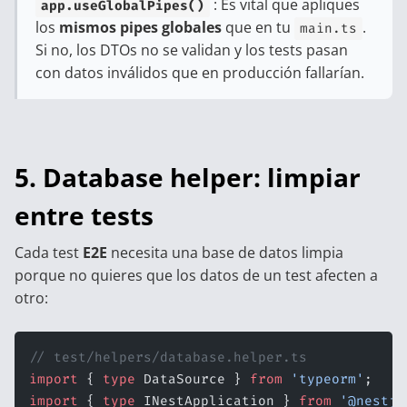
: Es vital que apliques
app.useGlobalPipes()
los
mismos pipes globales
que en tu
.
main.ts
Si no, los DTOs no se validan y los tests pasan
con datos inválidos que en producción fallarían.
5. Database helper: limpiar
entre tests
Cada test
E2E
necesita una base de datos limpia
porque no quieres que los datos de un test afecten a
otro:
// test/helpers/database.helper.ts
import
 { 
type
 DataSource } 
from
 'typeorm'
;
import
 { 
type
 INestApplication } 
from
 '@nestjs