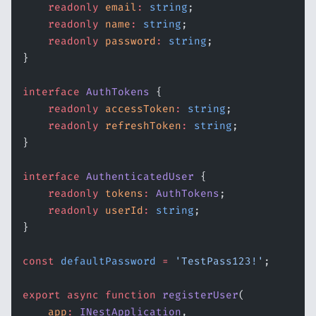
    readonly
 email
:
 string
;
    readonly
 name
:
 string
;
    readonly
 password
:
 string
;
}
interface
 AuthTokens
 {
    readonly
 accessToken
:
 string
;
    readonly
 refreshToken
:
 string
;
}
interface
 AuthenticatedUser
 {
    readonly
 tokens
:
 AuthTokens
;
    readonly
 userId
:
 string
;
}
const
 defaultPassword
 =
 'TestPass123!'
;
export
 async
 function
 registerUser
(
    app
:
 INestApplication
,