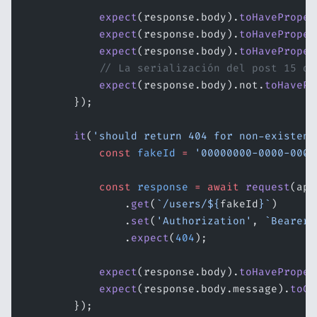
            expect
(response.body).
toHaveProper
            expect
(response.body).
toHaveProper
            expect
(response.body).
toHaveProper
            // La serialización del post 15 de
            expect
(response.body).not.
toHavePr
        });
        it
(
'should return 404 for non-existent
            const
 fakeId
 =
 '00000000-0000-0000
            const
 response
 =
 await
 request
(app
                .
get
(
`/users/${
fakeId
}`
)
                .
set
(
'Authorization'
, 
`Bearer 
                .
expect
(
404
);
            expect
(response.body).
toHaveProper
            expect
(response.body.message).
toCo
        });