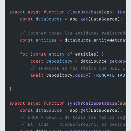
export
 async
 function
 cleanDatabase
(
app
:
 INest
    const
 dataSource
 =
 app.
get
(DataSource);
    // Obtener todas las entidades registradas
    const
 entities
 =
 dataSource.entityMetadata
    for
 (
const
 entity
 of
 entities) {
        const
 repository
 =
 dataSource.
getRepos
        // TRUNCATE es más rápido que DELETE y
        await
 repository.
query
(
`TRUNCATE TABLE
    }
}
export
 async
 function
 synchronizeDatabase
(
app
:
    const
 dataSource
 =
 app.
get
(DataSource);
    // DROP + CREATE de todas las tablas según
    // El 'true' = dropBeforeSync: es destruct