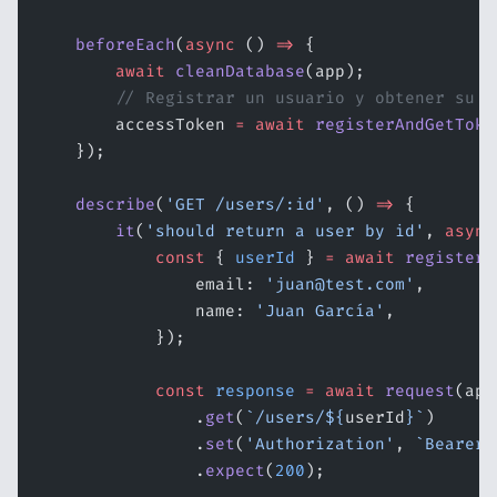
    beforeEach
(
async
 () 
=>
 {
        await
 cleanDatabase
(app);
        // Registrar un usuario y obtener su t
        accessToken 
=
 await
 registerAndGetToke
    });
    describe
(
'GET /users/:id'
, () 
=>
 {
        it
(
'should return a user by id'
, 
async
            const
 { 
userId
 } 
=
 await
 registerU
                email: 
'juan@test.com'
,
                name: 
'Juan García'
,
            });
            const
 response
 =
 await
 request
(app
                .
get
(
`/users/${
userId
}`
)
                .
set
(
'Authorization'
, 
`Bearer 
                .
expect
(
200
);