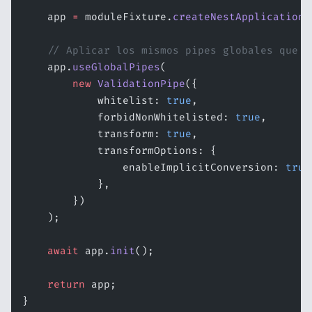
    app 
=
 moduleFixture.
createNestApplication
(
    // Aplicar los mismos pipes globales que e
    app.
useGlobalPipes
(
        new
 ValidationPipe
({
            whitelist: 
true
,
            forbidNonWhitelisted: 
true
,
            transform: 
true
,
            transformOptions: {
                enableImplicitConversion: 
true
            },
        })
    );
    await
 app.
init
();
    return
 app;
}