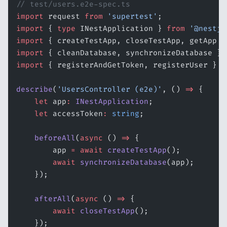
// test/users.e2e-spec.ts
import
 request 
from
 'supertest'
;
import
 { 
type
 INestApplication } 
from
 '@nestjs
import
 { createTestApp, closeTestApp, getApp }
import
 { cleanDatabase, synchronizeDatabase } 
import
 { registerAndGetToken, registerUser } 
f
describe
(
'UsersController (e2e)'
, () 
=>
 {
    let
 app
:
 INestApplication
;
    let
 accessToken
:
 string
;
    beforeAll
(
async
 () 
=>
 {
        app 
=
 await
 createTestApp
();
        await
 synchronizeDatabase
(app);
    });
    afterAll
(
async
 () 
=>
 {
        await
 closeTestApp
();
    });