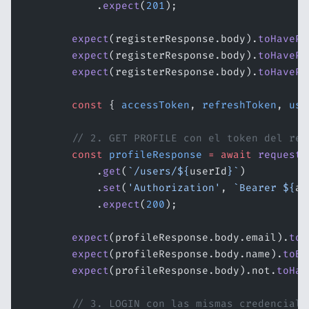
            .
expect
(
201
);
        expect
(registerResponse.body).
toHavePr
        expect
(registerResponse.body).
toHavePr
        expect
(registerResponse.body).
toHavePr
        const
 { 
accessToken
, 
refreshToken
, 
use
        // 2. GET PROFILE con el token del reg
        const
 profileResponse
 =
 await
 request
(
            .
get
(
`/users/${
userId
}`
)
            .
set
(
'Authorization'
, 
`Bearer ${
ac
            .
expect
(
200
);
        expect
(profileResponse.body.email).
toB
        expect
(profileResponse.body.name).
toBe
        expect
(profileResponse.body).not.
toHav
        // 3. LOGIN con las mismas credenciale