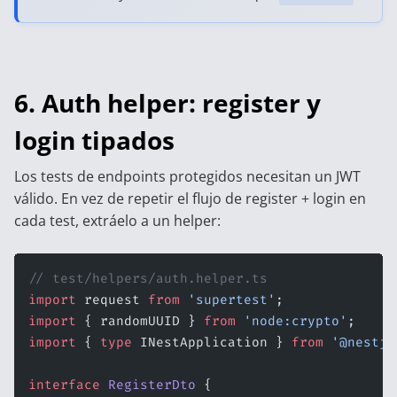
6. Auth helper: register y
login tipados
Los tests de endpoints protegidos necesitan un JWT
válido. En vez de repetir el flujo de register + login en
cada test, extráelo a un helper:
// test/helpers/auth.helper.ts
import
 request 
from
 'supertest'
;
import
 { randomUUID } 
from
 'node:crypto'
;
import
 { 
type
 INestApplication } 
from
 '@nestjs
interface
 RegisterDto
 {