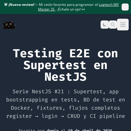
🚨
¡Nueva review!
✨ Mi ratón favorito para programar: el
Logitech MX
Master 3S
. ¡Échale un ojo! 👀
Op
Testing E2E con
Supertest en
NestJS
Serie NestJS #21 : Supertest, app
bootstrapping en tests, BD de test en
Docker, fixtures, flujos completos
register → login → CRUD y CI pipeline
Escrito por
domin
el
19 de abril de 2026