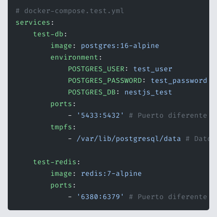
# docker-compose.test.yml
services
:
    test-db
:
        image
: 
postgres:16-alpine
        environment
:
            POSTGRES_USER
: 
test_user
            POSTGRES_PASSWORD
: 
test_password
            POSTGRES_DB
: 
nestjs_test
        ports
:
            - 
'5433:5432'
 # Puerto diferente a
        tmpfs
:
            - 
/var/lib/postgresql/data
 # Datos
    test-redis
:
        image
: 
redis:7-alpine
        ports
:
            - 
'6380:6379'
 # Puerto diferente a