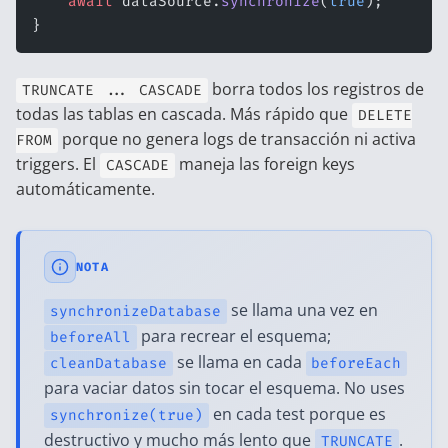
    await
 dataSource.
synchronize
(
true
);
}
borra todos los registros de
TRUNCATE ... CASCADE
todas las tablas en cascada. Más rápido que
DELETE
porque no genera logs de transacción ni activa
FROM
triggers. El
maneja las foreign keys
CASCADE
automáticamente.
NOTA
se llama una vez en
synchronizeDatabase
para recrear el esquema;
beforeAll
se llama en cada
cleanDatabase
beforeEach
para vaciar datos sin tocar el esquema. No uses
en cada test porque es
synchronize(true)
destructivo y mucho más lento que
.
TRUNCATE