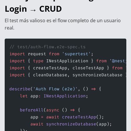
Login → CRUD
El test más valioso es el flow completo de un usuario
real.
// test/auth-flow.e2e-spec.ts
import
 request 
from
 'supertest'
;
import
 { 
type
 INestApplication } 
from
 '@nestjs
import
 { createTestApp, closeTestApp } 
from
 '.
import
 { cleanDatabase, synchronizeDatabase } 
describe
(
'Auth Flow (e2e)'
, () 
=>
 {
    let
 app
:
 INestApplication
;
    beforeAll
(
async
 () 
=>
 {
        app 
=
 await
 createTestApp
();
        await
 synchronizeDatabase
(app);