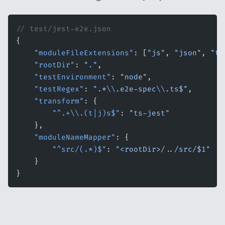
// test/jest-e2e.json
{
    "moduleFileExtensions"
: [
"js"
, 
"json"
, 
"ts
    "rootDir"
: 
"."
,
    "testEnvironment"
: 
"node"
,
    "testRegex"
: 
".*
\\
.e2e-spec
\\
.ts$"
,
    "transform"
: {
        "^.+\\.(t|j)s$"
: 
"ts-jest"
    },
    "moduleNameMapper"
: {
        "^src/(.*)$"
: 
"<rootDir>/../src/$1"
    }
}