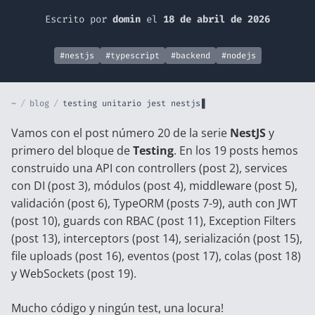
Escrito por
domin
el
18 de abril de 2026
#nestjs
#typescript
#backend
#nodejs
~
/
blog
/
testing unitario jest nestjs
Vamos con el post número 20 de la serie
NestJS
y
primero del bloque de
Testing
. En los 19 posts hemos
construido una API con controllers (
post 2
), services
con DI (
post 3
), módulos (
post 4
), middleware (
post 5
),
validación (
post 6
), TypeORM (
posts 7-9
), auth con JWT
(
post 10
), guards con RBAC (
post 11
), Exception Filters
(
post 13
), interceptors (
post 14
), serialización (
post 15
),
file uploads (
post 16
), eventos (
post 17
), colas (
post 18
)
y WebSockets (
post 19
).
Mucho código y ningún test, una locura!