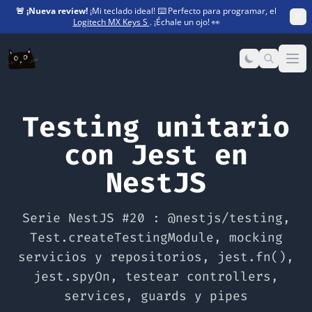
🚨
¡Nueva review!
¡Mi teclado ideal! ⌨️ Perfecto para programar, el
Logitech MX Keys S
. ¡Échale un ojo! 👀
Op
Testing unitario
con Jest en
NestJS
Serie NestJS #20 : @nestjs/testing,
Test.createTestingModule, mocking
servicios y repositorios, jest.fn(),
jest.spyOn, testear controllers,
services, guards y pipes