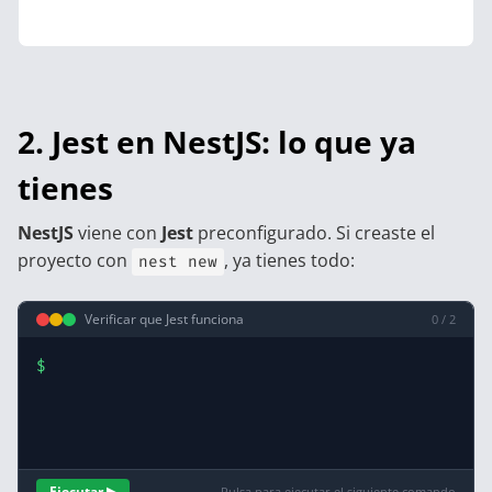
2. Jest en NestJS: lo que ya
tienes
NestJS
viene con
Jest
preconfigurado. Si creaste el
proyecto con
, ya tienes todo:
nest new
Verificar que Jest funciona
0 / 2
$
Ejecutar ▶
Pulsa para ejecutar el siguiente comando