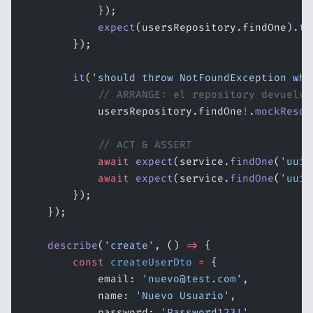
            });
            expect
(usersRepository.findOne).
to
        });
        it
(
'should throw NotFoundException whe
            // ARRANGE: el repository devuelve
            usersRepository.findOne
!
.
mockResol
            // ACT & ASSERT
            await
 expect
(service.
findOne
(
'uuid
            await
 expect
(service.
findOne
(
'uuid
        });
    });
    describe
(
'create'
, () 
=>
 {
        const
 createUserDto
 =
 {
            email: 
'nuevo@test.com'
,
            name: 
'Nuevo Usuario'
,
            password: 
'Password123!'
,