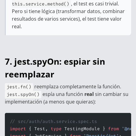
, el test es casi trivial.
this.service.method()
Pero si tiene lógica (transformar datos, combinar
resultados de varios services), el test tiene valor
real.
7. jest.spyOn: espiar sin
reemplazar
reemplaza completamente la función.
jest.fn()
espía una función
real
sin cambiar su
jest.spyOn()
implementación (a menos que quieras):
// src/auth/auth.service.spec.ts
import
 { Test, 
type
 TestingModule } 
from
 '@nes