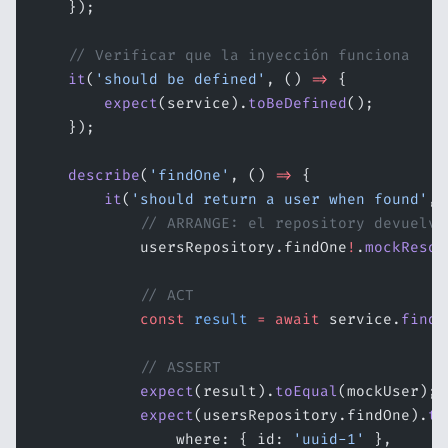
    });
    // Verificar que la inyección funciona
    it
(
'should be defined'
, () 
=>
 {
        expect
(service).
toBeDefined
();
    });
    describe
(
'findOne'
, () 
=>
 {
        it
(
'should return a user when found'
, 
            // ARRANGE: el repository devuelve
            usersRepository.findOne
!
.
mockResol
            // ACT
            const
 result
 =
 await
 service.
findO
            // ASSERT
            expect
(result).
toEqual
(mockUser);
            expect
(usersRepository.findOne).
to
                where: { id: 
'uuid-1'
 },