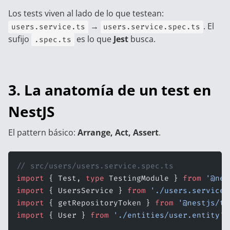
Los tests viven al lado de lo que testean:
→
. El
users.service.ts
users.service.spec.ts
sufijo
es lo que
Jest
busca.
.spec.ts
3. La anatomía de un test en
NestJS
El pattern básico:
Arrange, Act, Assert
.
// src/users/users.service.spec.ts
import
 { Test, 
type
 TestingModule } 
from
 '@nes
import
 { UsersService } 
from
 './users.service'
import
 { getRepositoryToken } 
from
 '@nestjs/ty
import
 { User } 
from
 './entities/user.entity'
;