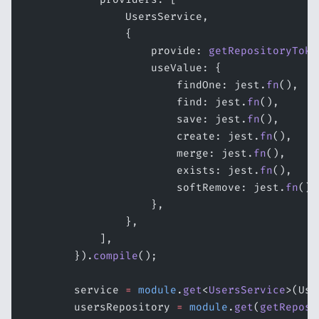
                UsersService,
                {
                    provide: 
getRepositoryToke
                    useValue: {
                        findOne: jest.
fn
(),
                        find: jest.
fn
(),
                        save: jest.
fn
(),
                        create: jest.
fn
(),
                        merge: jest.
fn
(),
                        exists: jest.
fn
(),
                        softRemove: jest.
fn
(),
                    },
                },
            ],
        }).
compile
();
        service 
=
 module
.
get
<
UsersService
>(Use
        usersRepository 
=
 module
.
get
(
getReposi