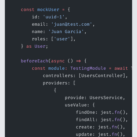
    const
 mockUser
 =
 {
        id: 
'uuid-1'
,
        email: 
'juan@test.com'
,
        name: 
'Juan García'
,
        roles: [
'user'
],
    } 
as
 User
;
    beforeEach
(
async
 () 
=>
 {
        const
 module
:
 TestingModule
 =
 await
 Te
            controllers: [UsersController],
            providers: [
                {
                    provide: UsersService,
                    useValue: {
                        findOne: jest.
fn
(),
                        findAll: jest.
fn
(),
                        create: jest.
fn
(),
                        update: jest.
fn
(),