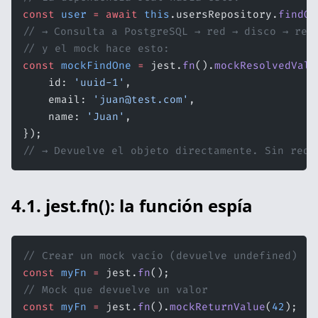
const
 user
 =
 await
 this
.usersRepository.
findOn
// → Consulta a PostgreSQL → red → disco → res
// y el mock hace esto:
const
 mockFindOne
 =
 jest.
fn
().
mockResolvedValu
    id: 
'uuid-1'
,
    email: 
'juan@test.com'
,
    name: 
'Juan'
,
});
// → Devuelve el objeto directamente. Sin red 
4.1. jest.fn(): la función espía
// Crear un mock vacío (devuelve undefined)
const
 myFn
 =
 jest.
fn
();
// Mock que devuelve un valor
const
 myFn
 =
 jest.
fn
().
mockReturnValue
(
42
);