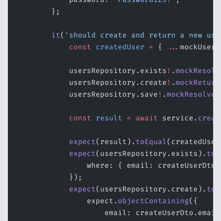
        };
        it
(
'should create and return a new use
            const
 createdUser
 =
 { 
...
mockUser,
            usersRepository.exists
!
.
mockResolv
            usersRepository.create
!
.
mockReturn
            usersRepository.save
!
.
mockResolved
            const
 result
 =
 await
 service.
creat
            expect
(result).
toEqual
(createdUser
            expect
(usersRepository.exists).
toH
                where: { email: createUserDto.
            });
            expect
(usersRepository.create).
toH
                expect.
objectContaining
({
                    email: createUserDto.email