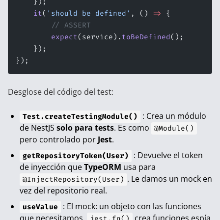
    });
    it
(
'should be defined'
, () 
=>
 {
        // ASSERT
        expect
(service).
toBeDefined
();
    });
});
Desglose del código del test:
: Crea un módulo
Test.createTestingModule()
de NestJS
solo para tests
. Es como
@Module()
pero controlado por
Jest
.
: Devuelve el token
getRepositoryToken(User)
de inyección que
TypeORM
usa para
. Le damos un mock en
@InjectRepository(User)
vez del repositorio real.
: El mock: un objeto con las funciones
useValue
que necesitamos.
crea funciones espía
jest.fn()