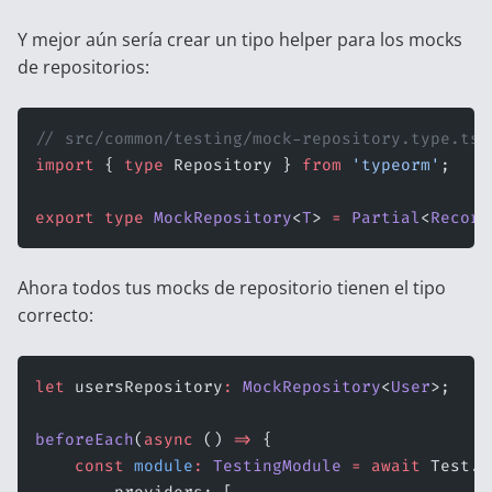
Y mejor aún sería crear un tipo helper para los mocks
de repositorios:
// src/common/testing/mock-repository.type.ts
import
 { 
type
 Repository } 
from
 'typeorm'
;
export
 type
 MockRepository
<
T
> 
=
 Partial
<
Record
Ahora todos tus mocks de repositorio tienen el tipo
correcto:
let
 usersRepository
:
 MockRepository
<
User
>;
beforeEach
(
async
 () 
=>
 {
    const
 module
:
 TestingModule
 =
 await
 Test.
c