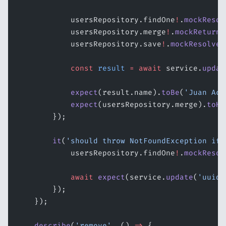
            usersRepository.findOne
!
.
mockResol
            usersRepository.merge
!
.
mockReturnV
            usersRepository.save
!
.
mockResolved
            const
 result
 =
 await
 service.
updat
            expect
(result.name).
toBe
(
'Juan Act
            expect
(usersRepository.merge).
toHa
        });
        it
(
'should throw NotFoundException if 
            usersRepository.findOne
!
.
mockResol
            await
 expect
(service.
update
(
'uuid-
        });
    });
    describe
(
'remove'
, () 
=>
 {