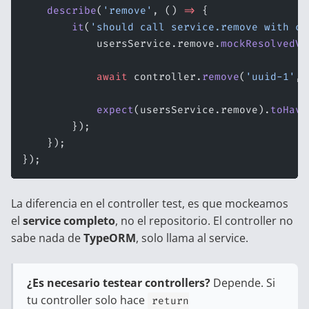
    describe
(
'remove'
, () 
=>
 {
        it
(
'should call service.remove with co
            usersService.remove.
mockResolvedVa
            await
 controller.
remove
(
'uuid-1'
, 
            expect
(usersService.remove).
toHave
        });
    });
});
La diferencia en el controller test, es que mockeamos
el
service completo
, no el repositorio. El controller no
sabe nada de
TypeORM
, solo llama al service.
¿Es necesario testear controllers?
Depende. Si
tu controller solo hace
return