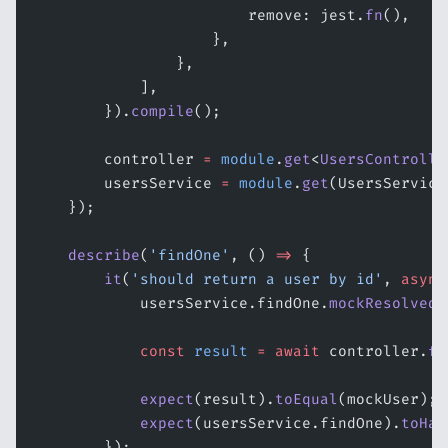
                        remove: jest.
fn
(),
                    },
                },
            ],
        }).
compile
();
        controller 
=
 module
.
get
<
UsersControlle
        usersService 
=
 module
.
get
(UsersService
    });
    describe
(
'findOne'
, () 
=>
 {
        it
(
'should return a user by id'
, 
async
            usersService.findOne.
mockResolvedV
            const
 result
 =
 await
 controller.
fi
            expect
(result).
toEqual
(mockUser);
            expect
(usersService.findOne).
toHav
        });