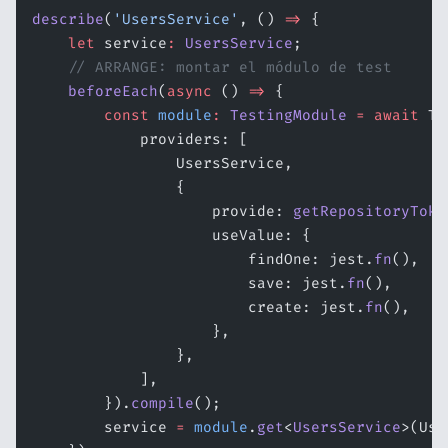
describe
(
'UsersService'
, () 
=>
 {
    let
 service
:
 UsersService
;
    // ARRANGE: montar el módulo de test
    beforeEach
(
async
 () 
=>
 {
        const
 module
:
 TestingModule
 =
 await
 Te
            providers: [
                UsersService,
                {
                    provide: 
getRepositoryToke
                    useValue: {
                        findOne: jest.
fn
(),
                        save: jest.
fn
(),
                        create: jest.
fn
(),
                    },
                },
            ],
        }).
compile
();
        service 
=
 module
.
get
<
UsersService
>(Use