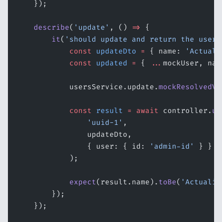
    });
    describe
(
'update'
, () 
=>
 {
        it
(
'should update and return the user'
            const
 updateDto
 =
 { name: 
'Actuali
            const
 updated
 =
 { 
...
mockUser, nam
            usersService.update.
mockResolvedVa
            const
 result
 =
 await
 controller.
up
                'uuid-1'
,
                updateDto,
                { user: { id: 
'admin-id'
 } } 
a
            );
            expect
(result.name).
toBe
(
'Actualiz
        });
    });