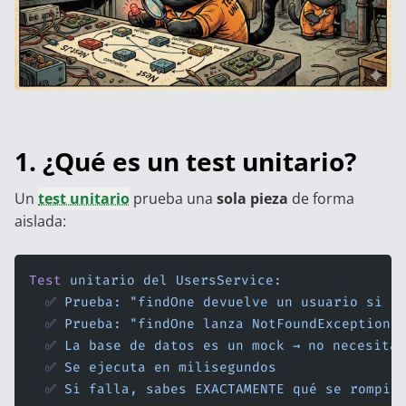
1. ¿Qué es un test unitario?
Un
test unitario
prueba una
sola pieza
de forma
aislada:
Test
 unitario
 del
 UsersService:
  ✅
 Prueba:
 "findOne devuelve un usuario si e
  ✅
 Prueba:
 "findOne lanza NotFoundException 
  ✅
 La
 base
 de
 datos
 es
 un
 mock
 →
 no
 necesita
 
  ✅
 Se
 ejecuta
 en
 milisegundos
  ✅
 Si
 falla,
 sabes
 EXACTAMENTE
 qué
 se
 rompió