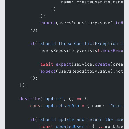
                    name: createUserDto.name,
                })
            );
            expect
(usersRepository.save).
toHav
        });
        it
(
'should throw ConflictException if 
            usersRepository.exists
!
.
mockResolv
            await
 expect
(service.
create
(create
            expect
(usersRepository.save).not.
t
        });
    });
    describe
(
'update'
, () 
=>
 {
        const
 updateUserDto
 =
 { name: 
'Juan Ac
        it
(
'should update and return the user'
            const
 updatedUser
 =
 { 
...
mockUser,