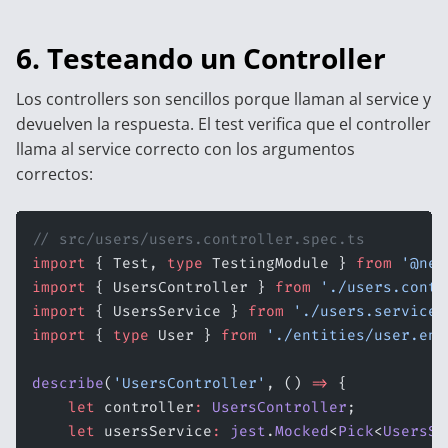
6. Testeando un Controller
Los controllers son sencillos porque llaman al service y
devuelven la respuesta. El test verifica que el controller
llama al service correcto con los argumentos
correctos:
// src/users/users.controller.spec.ts
import
 { Test, 
type
 TestingModule } 
from
 '@nes
import
 { UsersController } 
from
 './users.contr
import
 { UsersService } 
from
 './users.service'
import
 { 
type
 User } 
from
 './entities/user.ent
describe
(
'UsersController'
, () 
=>
 {
    let
 controller
:
 UsersController
;
    let
 usersService
:
 jest
.
Mocked
<
Pick
<
UsersSe