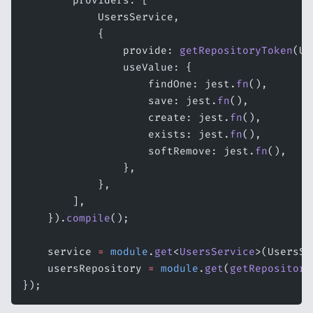
        providers: [
            UsersService,
            {
                provide: 
getRepositoryToken
(Us
                useValue: {
                    findOne: jest.
fn
(),
                    save: jest.
fn
(),
                    create: jest.
fn
(),
                    exists: jest.
fn
(),
                    softRemove: jest.
fn
(),
                },
            },
        ],
    }).
compile
();
    service 
=
 module
.
get
<
UsersService
>(UsersSe
    usersRepository 
=
 module
.
get
(
getRepository
});