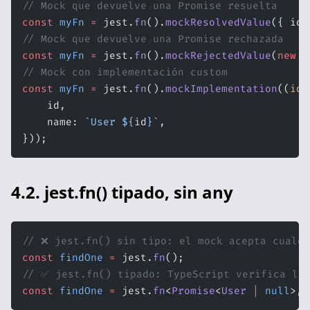
// Mock que devuelve una Promise resuelta
const
 myFn
 =
 jest.
fn
().
mockResolvedValue
({ id:
// Mock que devuelve una Promise rechazada
const
 myFn
 =
 jest.
fn
().
mockRejectedValue
(
new
 E
// Mock con implementación custom
const
 myFn
 =
 jest.
fn
().
mockImplementation
((
id
:
    id,
    name: 
`User ${
id
}`
,
}));
4.2. jest.fn() tipado, sin any
// ❌ jest.fn() sin tipo: el mock acepta cualqu
const
 findOne
 =
 jest.
fn
();
// ✅ jest.fn() tipado: TypeScript verifica los
const
 findOne
 =
 jest.
fn
<
Promise
<
User
 |
 null
>, 