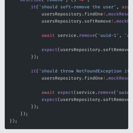
        it
(
'should soft-remove the user'
, 
asyn
            usersRepository.findOne
!
.
mockResol
            usersRepository.softRemove
!
.
mockRe
            await
 service.
remove
(
'uuid-1'
, 
'ad
            expect
(usersRepository.softRemove)
        });
        it
(
'should throw NotFoundException if 
            usersRepository.findOne
!
.
mockResol
            await
 expect
(service.
remove
(
'uuid-
            expect
(usersRepository.softRemove)
        });
    });
});