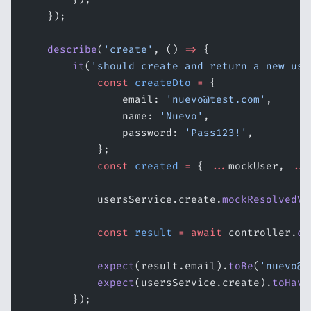
    });
    describe
(
'create'
, () 
=>
 {
        it
(
'should create and return a new use
            const
 createDto
 =
 {
                email: 
'nuevo@test.com'
,
                name: 
'Nuevo'
,
                password: 
'Pass123!'
,
            };
            const
 created
 =
 { 
...
mockUser, 
...
            usersService.create.
mockResolvedVa
            const
 result
 =
 await
 controller.
cr
            expect
(result.email).
toBe
(
'nuevo@t
            expect
(usersService.create).
toHave
        });