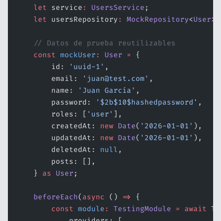
    let
 service
:
 UsersService
;
    let
 usersRepository
:
 MockRepository
<
User
>;
    // Datos de prueba reutilizables
    const
 mockUser
:
 User
 =
 {
        id: 
'uuid-1'
,
        email: 
'juan@test.com'
,
        name: 
'Juan García'
,
        password: 
'$2b$10$hashedpassword'
,
        roles: [
'user'
],
        createdAt: 
new
 Date
(
'2026-01-01'
),
        updatedAt: 
new
 Date
(
'2026-01-01'
),
        deletedAt: 
null
,
        posts: [],
    } 
as
 User
;
    beforeEach
(
async
 () 
=>
 {
        const
 module
:
 TestingModule
 =
 await
 Te
            providers: [