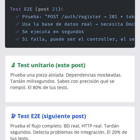
Test
 E2E
 (post 
21
):
  ✅
 Prueba:
 "POST /auth/register → 201 + toke
  ✅
 Usa
 la
 base
 de
 datos
 real
 →
 necesita
 Docke
  ✅
 Se
 ejecuta
 en
 segundos
  ✅
 Si
 falla,
 puede
 ser
 el
 controller,
 el
 ser
🔬 Test unitario (este post)
Prueba una pieza aislada. Dependencias mockeadas.
Tardán milisegundos. Sabes con precisión qué se
rompió. El 80% de tus tests.
🔭 Test E2E (siguiente post)
Prueba el flujo completo. BD real, HTTP real. Tardán
segundos. Detecta problemas de integración. El 20% de
tus tests.