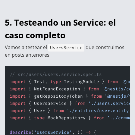
5. Testeando un Service: el
caso completo
Vamos a testear el
que construimos
UsersService
en posts anteriores:
// src/users/users.service.spec.ts
import
 { Test, 
type
 TestingModule } 
from
 '@nes
import
 { NotFoundException } 
from
 '@nestjs/com
import
 { getRepositoryToken } 
from
 '@nestjs/ty
import
 { UsersService } 
from
 './users.service'
import
 { User } 
from
 './entities/user.entity'
;
import
 { 
type
 MockRepository } 
from
 '../common
describe
(
'UsersService'
, () 
=>
 {